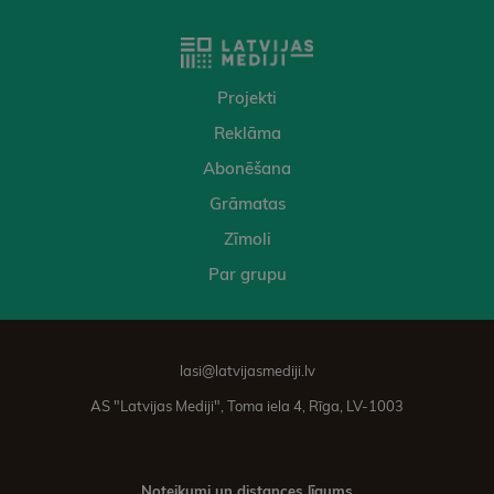
Projekti
Reklāma
Abonēšana
Grāmatas
Zīmoli
Par grupu
lasi@latvijasmediji.lv
AS "Latvijas Mediji", Toma iela 4, Rīga, LV-1003
Noteikumi un distances līgums