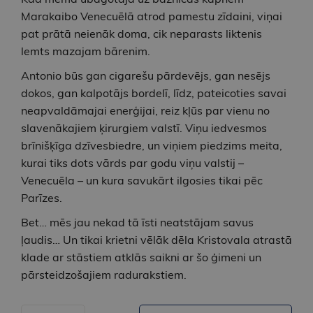
Marakaibo Venecuēlā atrod pamestu zīdaini, viņai
pat prātā neienāk doma, cik neparasts liktenis
lemts mazajam bārenim.
Antonio būs gan cigarešu pārdevējs, gan nesējs
dokos, gan kalpotājs bordelī, līdz, pateicoties savai
neapvaldāmajai enerģijai, reiz kļūs par vienu no
slavenākajiem ķirurgiem valstī. Viņu iedvesmos
brīnišķīga dzīvesbiedre, un viņiem piedzims meita,
kurai tiks dots vārds par godu viņu valstij –
Venecuēla – un kura savukārt ilgosies tikai pēc
Parīzes.
Bet… mēs jau nekad tā īsti neatstājam savus
ļaudis… Un tikai krietni vēlāk dēla Kristovala atrastā
klade ar stāstiem atklās saikni ar šo ģimeni un
pārsteidzošajiem radurakstiem.