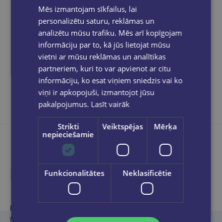
pasūtījums būs gatavs saņemšanai, saņemsi
Mēs izmantojam sīkfailus, lai
e-pastu un/ vai SMS.
personalizētu saturu, reklāmas un
analizētu mūsu trafiku. Mēs arī kopīgojam
informāciju par to, kā jūs lietojat mūsu
vietni ar mūsu reklāmas un analītikas
Dalies sociālajos tīklos:
partneriem, kuri to var apvienot ar citu
informāciju, ko esat viņiem sniedzis vai ko
viņi ir apkopojuši, izmantojot jūsu
pakalpojumus.
Lasīt vairāk
Strikti
Veiktspējas
Mērķa
nepieciešamie
Produkta apraksts
Funkcionalitātes
Neklasificētie
Migels Bonfuā (Miguel Bonnefoy, 1986)
ir godalgots franču
rakstnieks. Romāns “Jaguāra sapnis”, beletrizēts autora