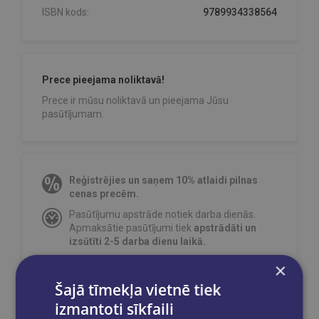
ISBN kods:
9789934338564
Prece pieejama noliktavā!
Prece ir mūsu noliktavā un pieejama Jūsu
pasūtījumam.
Reģistrējies un saņem 10% atlaidi pilnas
cenas precēm.
Pasūtījumu apstrāde notiek darba dienās.
Apmaksātie pasūtījumi tiek
apstrādāti un
izsūtīti 2-5 darba dienu laikā.
Bezmaksas piegāde
uz OMNIVA
×
pakomātiem Latvijā
pasūtījumiem no €40.00.
Šajā tīmekļa vietnē tiek
Bezmaksas piegāde jebkurā GLOBUSS
izmantoti sīkfaili
grāmatnīcā 1-5 darba dienu laikā, kad