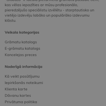
kas vēlas iepazīties ar mūsu profesionālo,
pieredzējušo speciālistu izvēlētu - starptautisko un
vietējo izdevēju labāko un populārāko izdevumu
klāstu.
Veikala kategorijas
Grāmatu katalogs
E-grāmatu katalogs
Kancelejas preces
Noderīgā informācija
Kā veikt pasūtījumu
Iepirkšanās noteikumi
Klienta karte
Dāvanu kartes
Privātuma politika