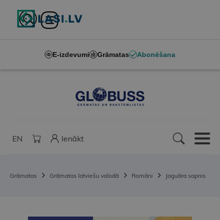
E-izdevumi
Grāmatas
Abonēšana
EN
Ienākt
Grāmatas
Grāmatas latviešu valodā
Romāni
Jaguāra sapnis