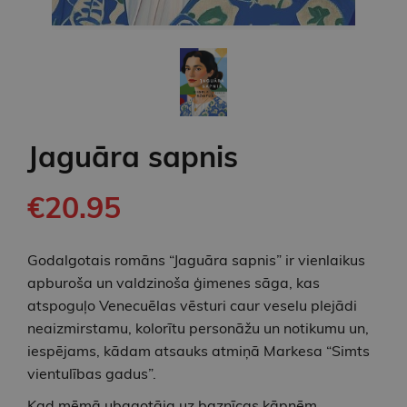
Jaguāra sapnis
€20.95
Godalgotais romāns “Jaguāra sapnis” ir vienlaikus
apburoša un valdzinoša ģimenes sāga, kas
atspoguļo Venecuēlas vēsturi caur veselu plejādi
neaizmirstamu, kolorītu personāžu un notikumu un,
iespējams, kādam atsauks atmiņā Markesa “Simts
vientulības gadus”.
Kad mēmā ubagotāja uz baznīcas kāpnēm