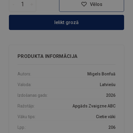
-
+
Vēlos
Ielikt grozā
PRODUKTA INFORMĀCIJA
Autors:
Migels Bonfuā
Valoda:
Latviešu
Izdošanas gads:
2026
Ražotājs:
Apgāds Zvaigzne ABC
Vāku tips:
Cietie vāki
Lpp.:
206