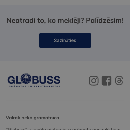
Neatradi to, ko meklēji? Palīdzēsim!
Sazināties
Vairāk nekā grāmatnīca
"Globuss" ir ideāla pieturvieta grāmatu pasaulē tiem,