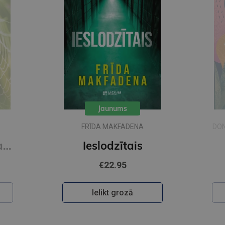
Jaunums
FRĪDA MAKFADENA
DON
Zīda neceļi. Vakara romāns
Ieslodzītais
€22.95
Ielikt grozā