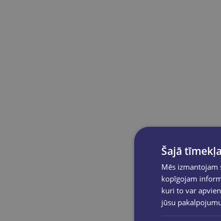
Šajā tīmekļa
Mēs izmantojam sī
kopīgojam informā
kuri to var apvien
jūsu pakalpojum