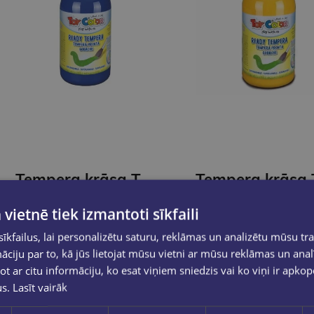
Tempera krāsa Toy Color superwashable /500ml/ zila
€3.50
€3.50
 vietnē tiek izmantoti sīkfaili
kfailus, lai personalizētu saturu, reklāmas un analizētu mūsu tra
Ielikt grozā
Ielikt grozā
ciju par to, kā jūs lietojat mūsu vietni ar mūsu reklāmas un anal
ot ar citu informāciju, ko esat viņiem sniedzis vai ko viņi ir apko
us.
Lasīt vairāk