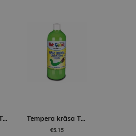
Tempera krāsa ToyColor - superwashable |500 ml| Oranža
Tempera krāsa ToyColor - superwashable |1000ml | Light green
€5.15