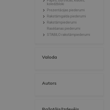
Papīrs, burtnīcas, klades,
koledžbloki
Prezentācijas piederumi
Rakstāmgalda piederumi
Rakstāmpiederumi
Rasēšanas piederumi
STABILO rakstāmpiederumi
Valoda
Autors
Ražotājs/Izdevējs