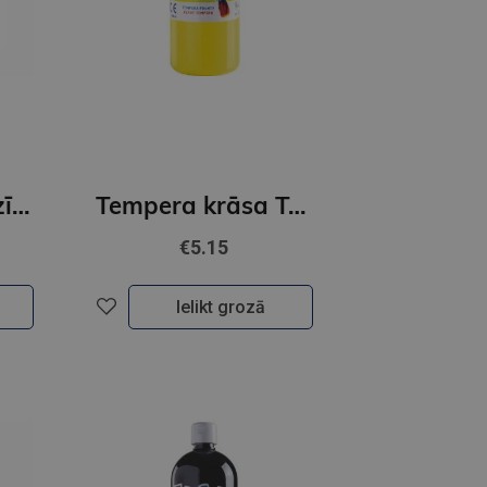
Guašas krāsas zīmēšanai ar pirkstiem.6 krāsas 40ml
Tempera krāsa Toy Color superwashable /1000ml/ gaiši dzeltena
€5.15
Ielikt grozā