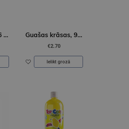
Guašas krāsas,6 krāsas 20ml GAMMA´UA
Guašas krāsas, 9 krāsas 10ml GAMMA´UA
€2.70
Ielikt grozā