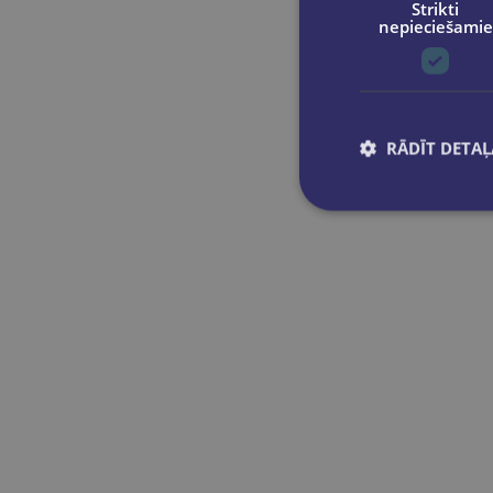
Strikti
nepieciešamie
RĀDĪT DETAĻ