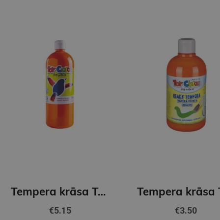
Tempera krāsa ToyColor - superwashable |1000 ml| Oranžs
€5.15
€3.50