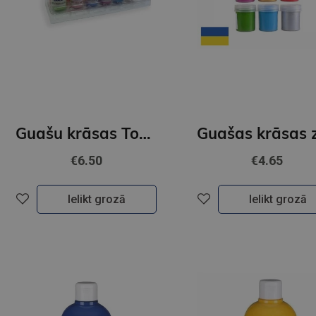
Guašu krāsas ToyColor |25 mm| 6 pastel + 6 perlamutra krāsas+ ota
€6.50
€4.65
Ielikt grozā
Ielikt grozā