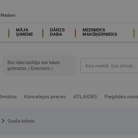
, Madars
MĀJA
DĀRZS
MEDNIEKS
ĢIMENE
DABA
MAKŠĶERNIEKS
Bez laba lasītāja nav labas
grāmatas. / Emersons /
āmatas
Kancelejas preces
ATLAIDES
Piegādes nosa
Guaša krāsas