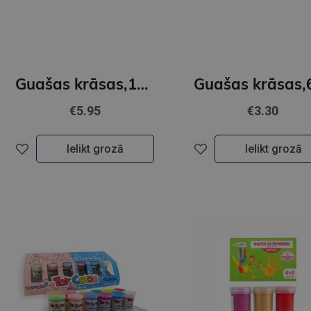
Guašas krāsas,12 krāsas 20ml GAMMA´UA
€5.95
€3.30
Ielikt grozā
Ielikt grozā