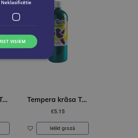
Neklasificētie
RIST VISIEM
Tempera krāsa ToyColor - superwashable |1000ml | Gaiši zaļa
Tempera krāsa ToyColor - superwashable |1000ml | Smaragdzaļa
€5.15
Ielikt grozā