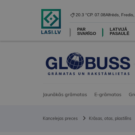
20.3 °C
P. 07.08
Alfrēds, Fredis
PAR
LATVIJĀ
SVARĪGO
PASAULĒ
Jaunākās grāmatas
E-grāmatas
Gr
Kancelejas preces
Krāsas, otas, plastilīns