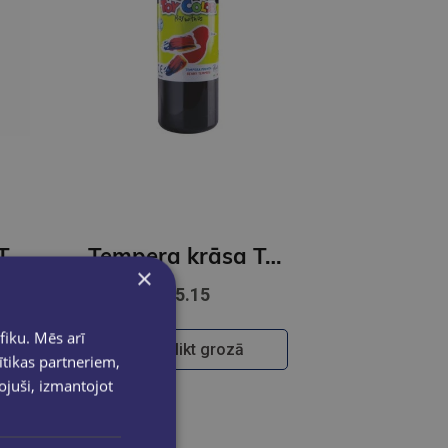
Tempera krāsa Toy Color- superwashable /500ml/ dzeltena
Tempera krāsa ToyColor - superwashable |1000ml | Melna
×
€5.15
fiku. Mēs arī
Ielikt grozā
ītikas partneriem,
pojuši, izmantojot