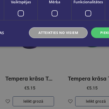
Veiktspējas
Mērķa
Funkcionalitātes
AS
ATTEIKTIES NO VISIEM
PIEK
Tempera krāsa ToyColor - superwashable |1000ml | Violeta
€5.15
€5.15
Ielikt grozā
Ielikt grozā