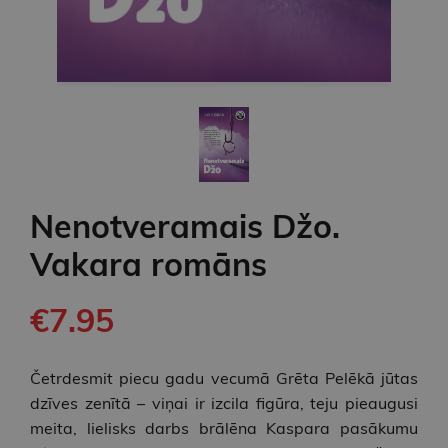
Nenotveramais Džo.
Vakara romāns
€7.95
Četrdesmit piecu gadu vecumā Grēta Pelēkā jūtas
dzīves zenītā – viņai ir izcila figūra, teju pieaugusi
meita, lielisks darbs brālēna Kaspara pasākumu