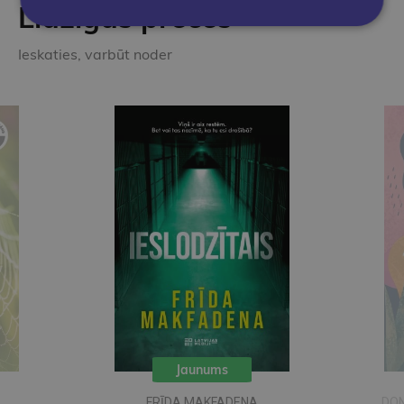
Līdzīgas preces
Ieskaties, varbūt noder
Jaunums
FRĪDA MAKFADENA
DON