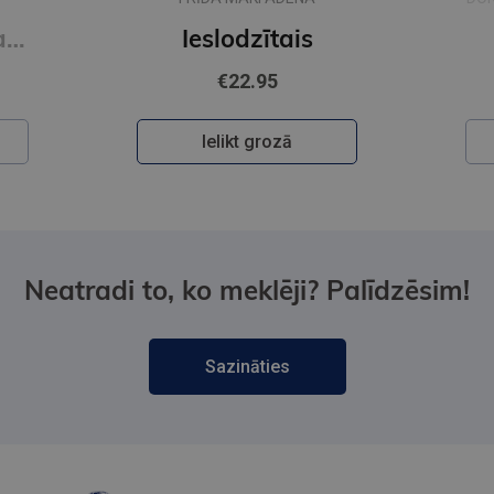
Zīda neceļi. Vakara romāns
Ieslodzītais
€22.95
Ielikt grozā
Neatradi to, ko meklēji? Palīdzēsim!
Sazināties