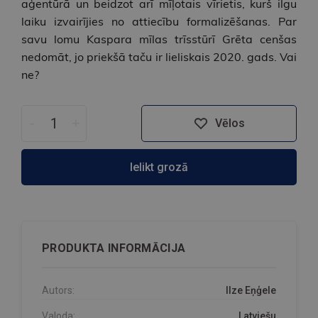
aģentūrā un beidzot arī mīļotais vīrietis, kurš ilgu
laiku izvairījies no attiecību formalizēšanas. Par
savu lomu Kaspara mīlas trīsstūrī Grēta cenšas
nedomāt, jo priekšā taču ir lieliskais 2020. gads. Vai
ne?
-
+
Vēlos
Ielikt grozā
PRODUKTA INFORMĀCIJA
Autors:
Ilze Eņģele
Valoda:
Latviešu