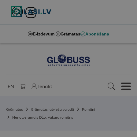
E-izdevumi
Grāmatas
Abonēšana
EN
Ienākt
Grāmatas
Grāmatas latviešu valodā
Romāni
Nenotveramais Džo. Vakara romāns