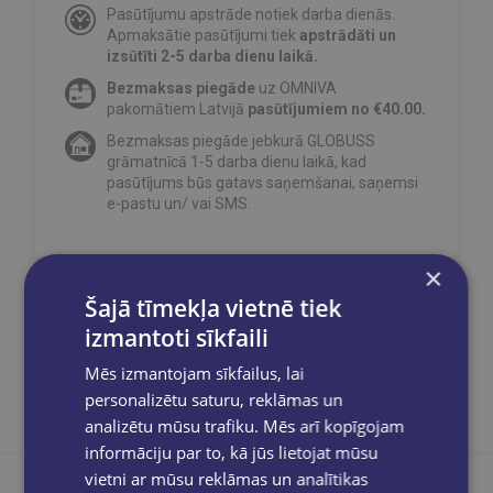
Pasūtījumu apstrāde notiek darba dienās.
Apmaksātie pasūtījumi tiek
apstrādāti un
izsūtīti 2-5 darba dienu laikā.
Bezmaksas piegāde
uz OMNIVA
pakomātiem Latvijā
pasūtījumiem no €40.00.
Bezmaksas piegāde jebkurā GLOBUSS
grāmatnīcā 1-5 darba dienu laikā, kad
pasūtījums būs gatavs saņemšanai, saņemsi
e-pastu un/ vai SMS.
×
Šajā tīmekļa vietnē tiek
Dalies sociālajos tīklos:
izmantoti sīkfaili
Mēs izmantojam sīkfailus, lai
personalizētu saturu, reklāmas un
analizētu mūsu trafiku. Mēs arī kopīgojam
informāciju par to, kā jūs lietojat mūsu
vietni ar mūsu reklāmas un analītikas