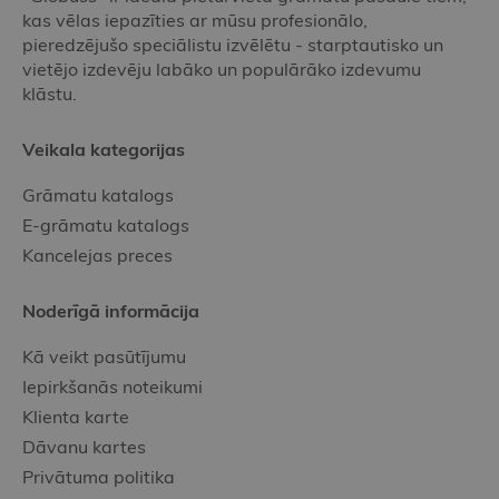
kas vēlas iepazīties ar mūsu profesionālo,
pieredzējušo speciālistu izvēlētu - starptautisko un
vietējo izdevēju labāko un populārāko izdevumu
klāstu.
Veikala kategorijas
Grāmatu katalogs
E-grāmatu katalogs
Kancelejas preces
Noderīgā informācija
Kā veikt pasūtījumu
Iepirkšanās noteikumi
Klienta karte
Dāvanu kartes
Privātuma politika