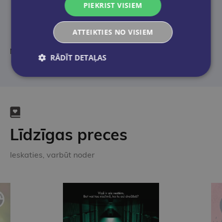
PIEKRIST VISIEM
ATTEIKTIES NO VISIEM
No angļu valodas tulkojusi Velga Vīgante
RĀDĪT DETAĻAS
Līdzīgas preces
Ieskaties, varbūt noder