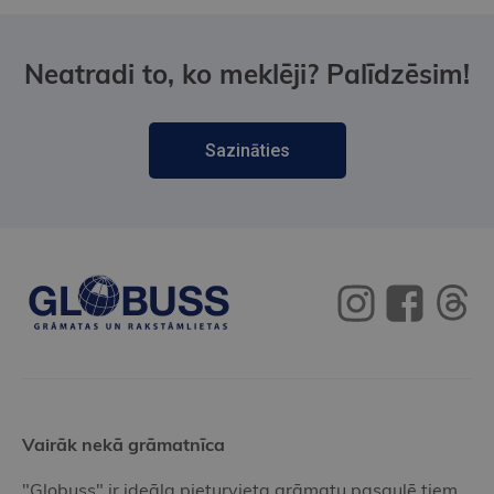
Neatradi to, ko meklēji? Palīdzēsim!
Sazināties
Vairāk nekā grāmatnīca
"Globuss" ir ideāla pieturvieta grāmatu pasaulē tiem,