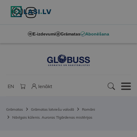
E-izdevumi
Grāmatas
Abonēšana
EN
Ienākt
Grāmatas
Grāmatas latviešu valodā
Romāni
Nāvīgais kūlenis. Auroras Tīgārdenas mistērijas