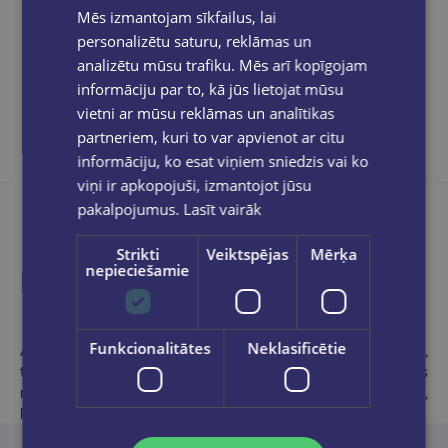
Mēs izmantojam sīkfailus, lai
personalizētu saturu, reklāmas un
Dalies sociālajos tīklos:
analizētu mūsu trafiku. Mēs arī kopīgojam
informāciju par to, kā jūs lietojat mūsu
vietni ar mūsu reklāmas un analītikas
partneriem, kuri to var apvienot ar citu
informāciju, ko esat viņiem sniedzis vai ko
viņi ir apkopojuši, izmantojot jūsu
pakalpojumus.
Lasīt vairāk
Strikti
Veiktspējas
Mērķa
nepieciešamie
Produkta apraksts
Funkcionalitātes
Neklasificētie
Amerikāņu rakstniece
Šarlīna Harisa
ir daudzu bestselleru,
tostarp romānu sērijas par Sūkiju Stekhausu, pēc kuras
motīviem uzņemts kulta seriāls “Īstās asinis”, autore. Brīžos,
kad neraksta, Harisa aizrautīgi lasa grāmatas.