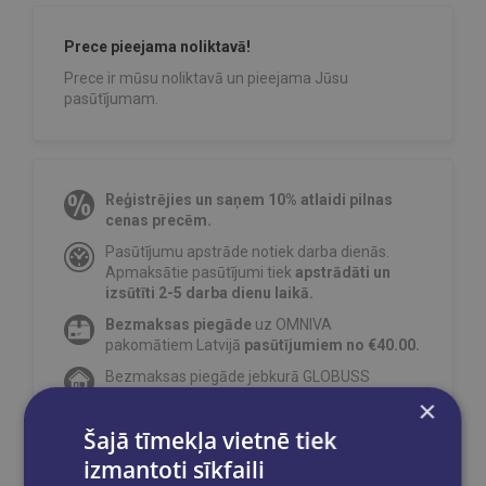
Prece pieejama noliktavā!
Prece ir mūsu noliktavā un pieejama Jūsu
pasūtījumam.
Reģistrējies un saņem 10% atlaidi pilnas
cenas precēm.
Pasūtījumu apstrāde notiek darba dienās.
Apmaksātie pasūtījumi tiek
apstrādāti un
izsūtīti 2-5 darba dienu laikā.
Bezmaksas piegāde
uz OMNIVA
pakomātiem Latvijā
pasūtījumiem no €40.00.
Bezmaksas piegāde jebkurā GLOBUSS
grāmatnīcā 1-5 darba dienu laikā, kad
×
pasūtījums būs gatavs saņemšanai, saņemsi
Šajā tīmekļa vietnē tiek
e-pastu un/ vai SMS.
izmantoti sīkfaili