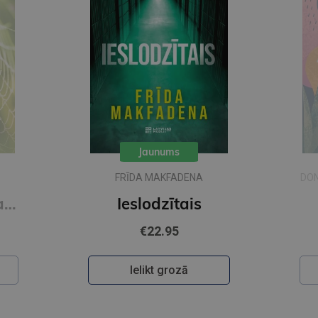
Jaunums
FRĪDA MAKFADENA
DON
Zīda neceļi. Vakara romāns
Ieslodzītais
€22.95
Ielikt grozā