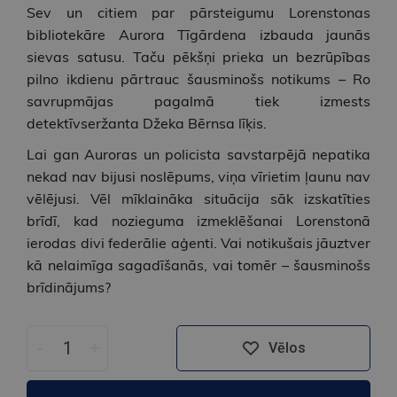
Sev un citiem par pārsteigumu Lorenstonas
bibliotekāre Aurora Tīgārdena izbauda jaunās
sievas satusu. Taču pēkšņi prieka un bezrūpības
pilno ikdienu pārtrauc šausminošs notikums – Ro
savrupmājas pagalmā tiek izmests
detektīvseržanta Džeka Bērnsa līķis.
Lai gan Auroras un policista savstarpējā nepatika
nekad nav bijusi noslēpums, viņa vīrietim ļaunu nav
vēlējusi. Vēl mīklaināka situācija sāk izskatīties
brīdī, kad nozieguma izmeklēšanai Lorenstonā
ierodas divi federālie aģenti. Vai notikušais jāuztver
kā nelaimīga sagadīšanās, vai tomēr – šausminošs
brīdinājums?
-
+
Vēlos