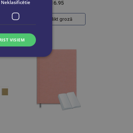
Neklasificētie
€16.95
Ielikt grozā
RIST VISIEM