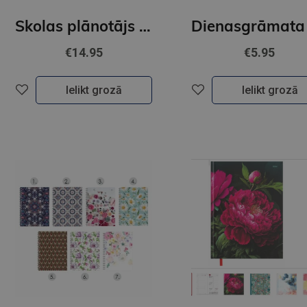
Skolas plānotājs 26/27 Esi Tu pats
€14.95
€5.95
Ielikt grozā
Ielikt grozā