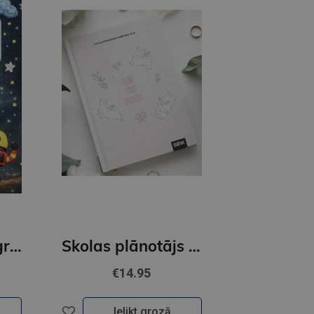
Skolēna dienasgrāmatas dažādi veidi
Skolas plānotājs 26/27 Mans laimīgais gads
€14.95
Ielikt grozā