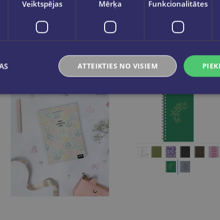
Veiktspējas
Mērķa
Funkcionalitātes
€16.95
€14.95
Ielikt grozā
Ielikt grozā
AS
ATTEIKTIES NO VISIEM
PIEK