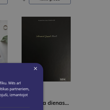
×
fiku. Mēs arī
ītikas partneriem,
pojuši, izmantojot
Skolas planotājs 26/27 Sapņo lielus sapņus
Skolotāja dienasgrāmata 26/27 Mācīšana ir superspēja