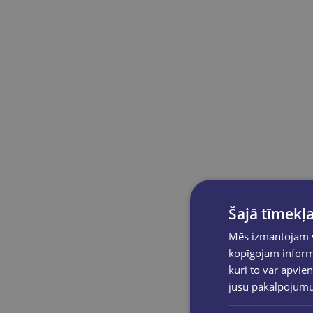
Šajā tīmekļa
Mēs izmantojam sī
kopīgojam informā
kuri to var apvien
jūsu pakalpojum