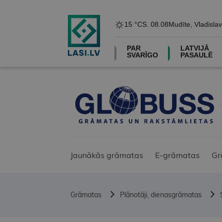
15 °C
S. 08.08
Mudīte, Vladislav
PAR
LATVIJĀ
SVARĪGO
PASAULĒ
Jaunākās grāmatas
E-grāmatas
Gr
Grāmatas
Plānotāji, dienasgrāmatas