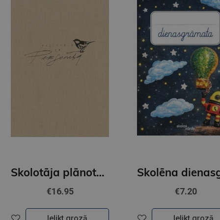
Skolotāja plānotājs. Ziedoņa klase. Bēšs
€16.95
€7.20
Ielikt grozā
Ielikt grozā