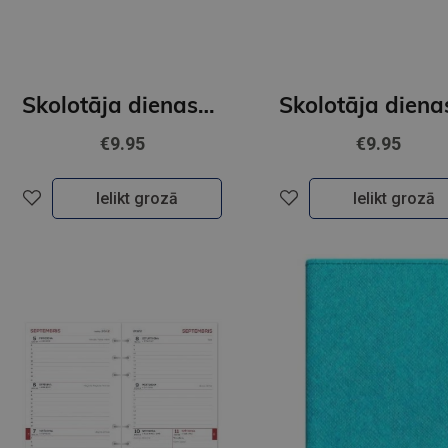
Skolotāja dienasgrāmata 26/27 Tempo Spiral 2316865000
€9.95
€9.95
Ielikt grozā
Ielikt grozā