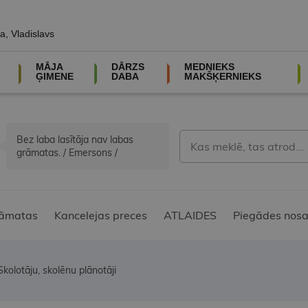
a, Vladislavs
MĀJA
DĀRZS
MEDNIEKS
ĢIMENE
DABA
MAKŠĶERNIEKS
Bez laba lasītāja nav labas
grāmatas. / Emersons /
āmatas
Kancelejas preces
ATLAIDES
Piegādes nosa
Skolotāju, skolēnu plānotāji