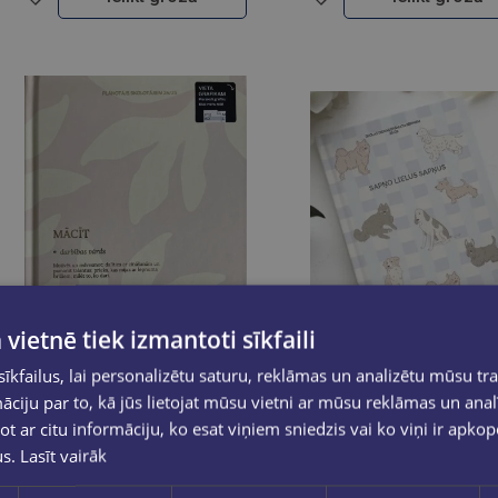
 vietnē tiek izmantoti sīkfaili
kfailus, lai personalizētu saturu, reklāmas un analizētu mūsu tra
ciju par to, kā jūs lietojat mūsu vietni ar mūsu reklāmas un anal
ot ar citu informāciju, ko esat viņiem sniedzis vai ko viņi ir apko
us.
Lasīt vairāk
Skolotāja dienasgrāmata 26/27 Mācīt no sirds