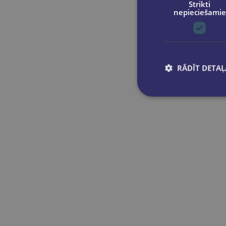
Strikti
nepieciešamie
RĀDĪT DETAĻ