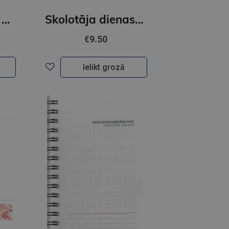
Dienasgrāmata BTS MIDI Spiral Cardboard A6 26-27 2316919000
Skolotāja dienasgrāmata 26-27 iesieta (2316810000)
€9.50
Ielikt grozā