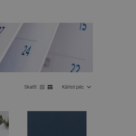
Skatīt:
Kārtot pēc