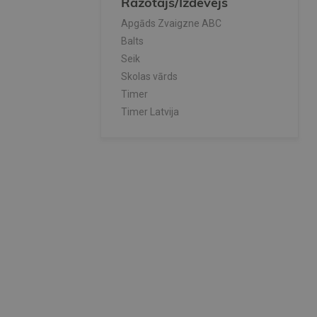
Ražotājs/Izdevējs
Apgāds Zvaigzne ABC
Balts
Seik
Skolas vārds
Timer
Timer Latvija