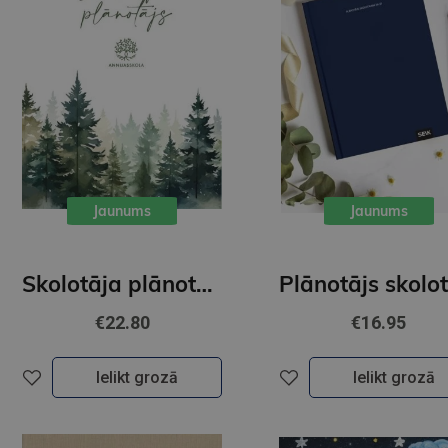
Jaunums
Jaunums
Skolotāja plānotājs 26/27
€22.80
€16.95
Ielikt grozā
Ielikt grozā