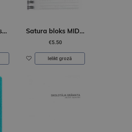
Skolotāja dienasgrāmata 26-27 tempo 2316860000
Satura bloks MIDI spirex 26-27 2316691000
€5.50
Ielikt grozā