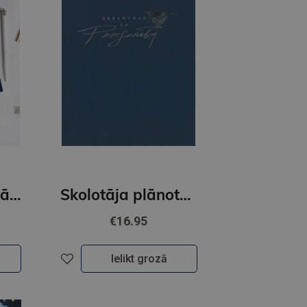
Plānotājs skolotājiem 26/27 Zila
Skolotāja plānotājs. Ziedoņa klase. Zils
€16.95
Ielikt grozā