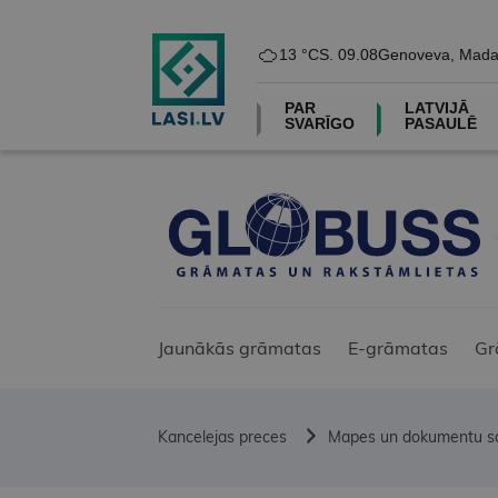
13 °C
S. 09.08
Genoveva, Mada
PAR
LATVIJĀ
SVARĪGO
PASAULĒ
Jaunākās grāmatas
E-grāmatas
Gr
Kancelejas preces
Mapes un dokumentu sa