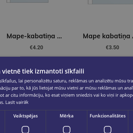
Mape-kabatiņa A4 matēta 100gb GNP
€4.20
€3.50
Ielikt grozā
Ielikt grozā
 vietnē tiek izmantoti sīkfaili
kfailus, lai personalizētu saturu, reklāmas un analizētu mūsu tra
ciju par to, kā jūs lietojat mūsu vietni ar mūsu reklāmas un anal
ot ar citu informāciju, ko esat viņiem sniedzis vai ko viņi ir apko
us.
Lasīt vairāk
Veiktspējas
Mērķa
Funkcionalitātes