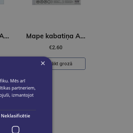
Mape kabatiņa A5, matēta, 40 mkr, 100 gab., Osiris
Mape kabatiņa A5, glancēta, 40 mkr, 100 gab., Osiris
€2.60
×
Ielikt grozā
fiku. Mēs arī
ītikas partneriem,
pojuši, izmantojot
Neklasificētie