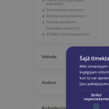
Papīrs, burtnīcas, klades,
koledžbloki
Prezentācijas piederumi
Rakstāmgalda piederumi
Rakstāmpiederumi
Rasēšanas piederumi
STABILO rakstāmpiederumi
Valoda
Šajā tīmekļa
Mēs izmantojam sī
kopīgojam informā
kuri to var apvien
Autors
jūsu pakalpojum
Strikti
nepieciešamie
Ražotājs/Izdevējs