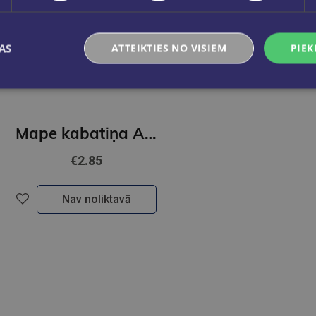
AS
ATTEIKTIES NO VISIEM
PIEK
Mape kabatiņa A4, glancēta, 60 mkr, 50 gab., Osiris
€2.85
Nav noliktavā