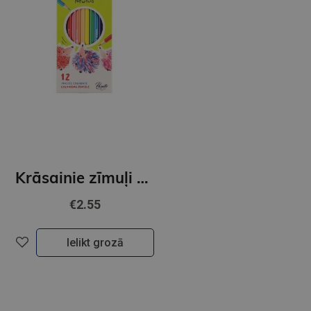
Krāsainie zīmuļi ToyColor|3mm| 12 krāsas
€2.55
Ielikt grozā