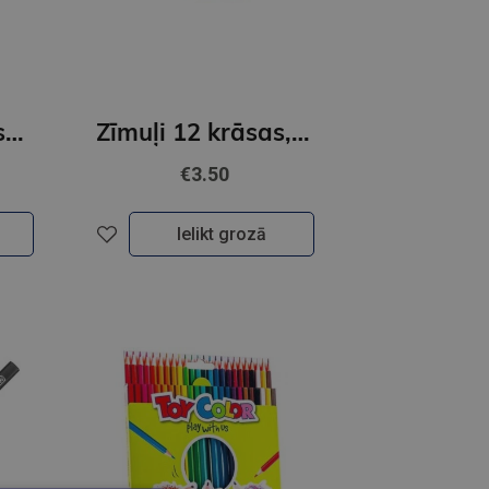
Zīmuļi 20+4 krāsas, trijstūra formas, ULTRA COLOR, Junior
Zīmuļi 12 krāsas, DUAL, trijstūra formas, ULTRA COLOR, Junior
€3.50
Ielikt grozā