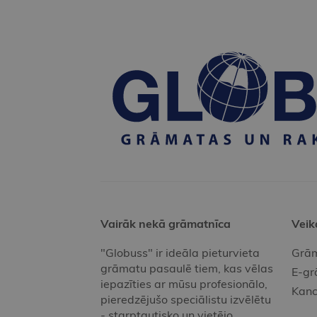
Vairāk nekā grāmatnīca
Veik
"Globuss" ir ideāla pieturvieta
Grām
grāmatu pasaulē tiem, kas vēlas
E-gr
iepazīties ar mūsu profesionālo,
Kanc
pieredzējušo speciālistu izvēlētu
- starptautisko un vietējo