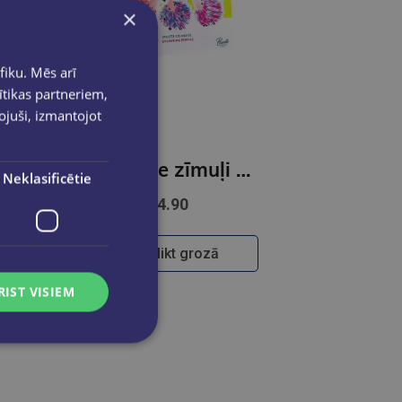
×
fiku. Mēs arī
ītikas partneriem,
pojuši, izmantojot
Daudzkrāsains zīmulis, Over The Rainbow
Krāsainie zīmuļi ToyColor |3 mm| 24 krāsas
Neklasificētie
€4.90
Ielikt grozā
RIST VISIEM