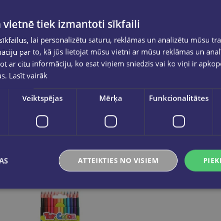
 vietnē tiek izmantoti sīkfaili
kfailus, lai personalizētu saturu, reklāmas un analizētu mūsu tra
ciju par to, kā jūs lietojat mūsu vietni ar mūsu reklāmas un anal
ot ar citu informāciju, ko esat viņiem sniedzis vai ko viņi ir apko
us.
Lasīt vairāk
Zīmuļi 12 krāsas, trijstūra formas, ULTRA COLOR, Junior
Veiktspējas
Mērķa
Funkcionalitātes
€1.95
€1.60
Ielikt grozā
Ielikt grozā
AS
ATTEIKTIES NO VISIEM
PIEK