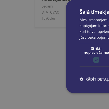
Legami
Šajā tīmekļa
STATOVAC
ToyColor
Mēs izmantojam sī
kopīgojam informā
kuri to var apvien
jūsu pakalpojum
Strikti
nepieciešamie
RĀDĪT DETAĻ