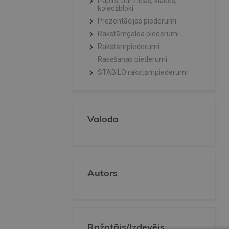
Papīrs, burtnīcas, klades,
koledžbloki
Prezentācijas piederumi
Rakstāmgalda piederumi
Rakstāmpiederumi
Rasēšanas piederumi
STABILO rakstāmpiederumi
Valoda
Autors
Ražotājs/Izdevējs