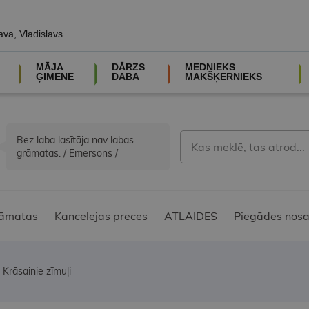
ava, Vladislavs
MĀJA
DĀRZS
MEDNIEKS
ĢIMENE
DABA
MAKŠĶERNIEKS
Bez laba lasītāja nav labas
grāmatas. / Emersons /
āmatas
Kancelejas preces
ATLAIDES
Piegādes nosa
Krāsainie zīmuļi