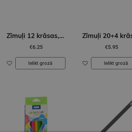
Zīmuļi 12 krāsas, trijstūra formas, ULTRA JUMBO, Junior
€6.25
€5.95
Ielikt grozā
Ielikt grozā