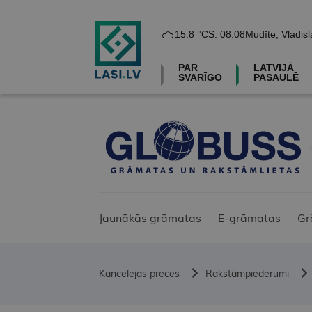
15.8 °C
S. 08.08
Mudīte, Vladisl
PAR
LATVIJĀ
SVARĪGO
PASAULĒ
Jaunākās grāmatas
E-grāmatas
Gr
Kancelejas preces
Rakstāmpiederumi