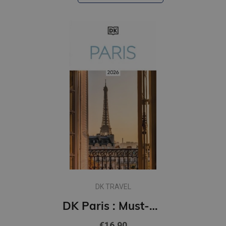
DK TRAVEL
DK Paris : Must-See Sights. Culture & History. Detailed Maps & Tours. Covers Champs-Elysees, Le Mara
€16.90