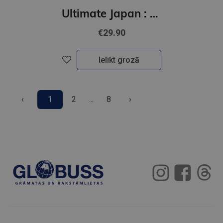
HALLETT
Ultimate Japan : 100 Must-do Experiences for the Trip of a Lifetime
€29.90
Ielikt grozā
‹
1
2
...
8
›