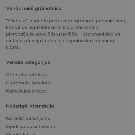
Vairāk nekā grāmatnīca
"Globuss" ir ideāla pieturvieta grāmatu pasaulē tiem,
kas vēlas iepazīties ar mūsu profesionālo,
pieredzējušo speciālistu izvēlētu - starptautisko un
vietējo izdevēju labāko un populārāko izdevumu
klāstu.
Veikala kategorijas
Grāmatu katalogs
E-grāmatu katalogs
Kancelejas preces
Noderīgā informācija
Kā veikt pasūtījumu
Iepirkšanās noteikumi
Klienta karte