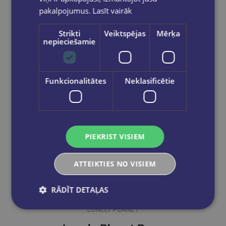
pakalpojumus.
Lasīt vairāk
Ielikt grozā
Strikti
Veiktspējas
Mērķa
nepieciešamie
Funkcionalitātes
Neklasificētie
PIEKRIST VISIEM
ATTEIKTIES NO VISIEM
RĀDĪT DETAĻAS
LONELY PLANET