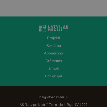
Projekti
Reklāma
Abonēšana
Grāmatas
Zīmoli
Par grupu
lasi@latvijasmediji.lv
AS "Latvijas Mediji", Toma iela 4, Rīga, LV-1003