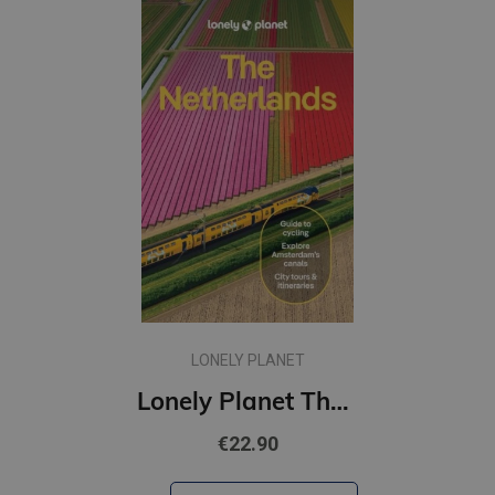
LONELY PLANET
Lonely Planet The Netherlands : Plan the Trip of a Lifetime | Detailed Itineraries & Maps
€22.90