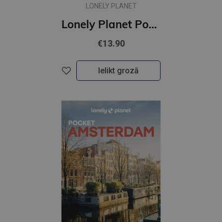
LONELY PLANET
Lonely Planet Pocket Vienna : Discover Twice the City in Half the Time | Top Sights | Maps
€13.90
Ielikt grozā