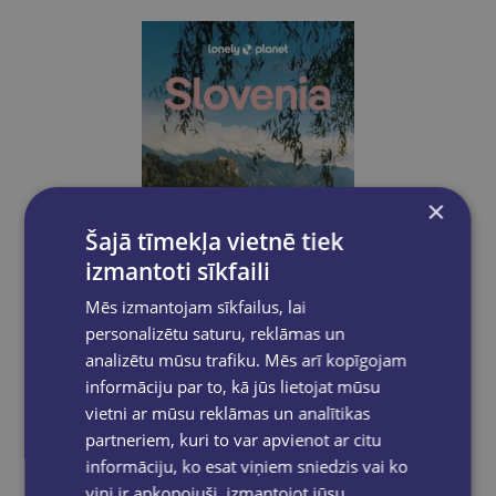
×
Šajā tīmekļa vietnē tiek
izmantoti sīkfaili
Mēs izmantojam sīkfailus, lai
personalizētu saturu, reklāmas un
analizētu mūsu trafiku. Mēs arī kopīgojam
informāciju par to, kā jūs lietojat mūsu
LONELY PLANET
vietni ar mūsu reklāmas un analītikas
Lonely Planet Slovenia
partneriem, kuri to var apvienot ar citu
informāciju, ko esat viņiem sniedzis vai ko
€22.90
viņi ir apkopojuši, izmantojot jūsu