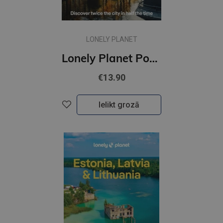
LONELY PLANET
Lonely Planet Pocket Amsterdam : Discover Twice the City in Half the Time | Top Sights | Maps
€13.90
Ielikt grozā