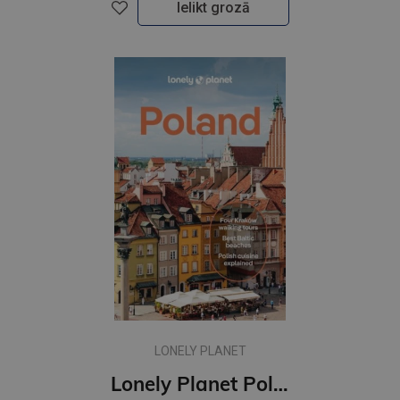
Ielikt grozā
LONELY PLANET
Lonely Planet Poland : Plan the Trip of a Lifetime | Detailed Itineraries & Maps | Insider Tips