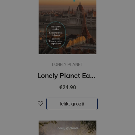
LONELY PLANET
Lonely Planet Eastern Europe : Plan the Trip of a Lifetime | Detailed Itineraries & Maps
€24.90
Ielikt grozā