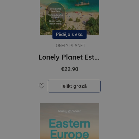
Pēdējais eks.
LONELY PLANET
Lonely Planet Estonia, Latvia & Lithuania : Plan the Trip of a Lifetime| Detailed Itineraries & Maps
€22.90
Ielikt grozā