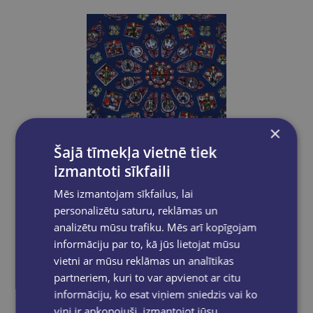
×
Šajā tīmekļa vietnē tiek
izmantoti sīkfaili
Mēs izmantojam sīkfailus, lai
personalizētu saturu, reklāmas un
analizētu mūsu trafiku. Mēs arī kopīgojam
informāciju par to, kā jūs lietojat mūsu
TOMASS E. VUDSS
JAUNĀKAIS, PH.D.
vietni ar mūsu reklāmas un analītikas
Kā katoliskā Baznīca veidoja Rietumu civilizāciju
partneriem, kuri to var apvienot ar citu
informāciju, ko esat viņiem sniedzis vai ko
€21.95
viņi ir apkopojuši, izmantojot jūsu