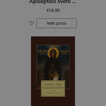
Apslēptais svēto rakstu garīgums
€16.50
Ielikt grozā