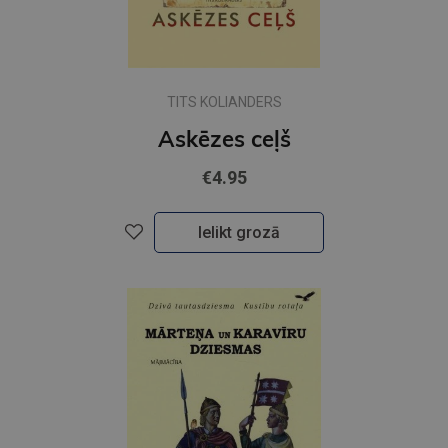
TITS KOLIANDERS
Askēzes ceļš
€4.95
Ielikt grozā