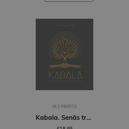
VILS PARFITS
Kabala. Senās tradīcijas spēks un viedums
€18.95