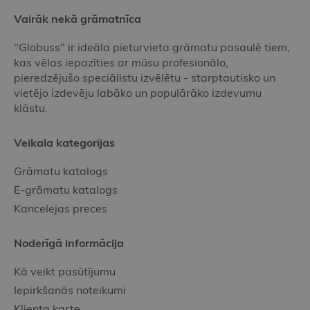
Vairāk nekā grāmatnīca
"Globuss" ir ideāla pieturvieta grāmatu pasaulē tiem,
kas vēlas iepazīties ar mūsu profesionālo,
pieredzējušo speciālistu izvēlētu - starptautisko un
vietējo izdevēju labāko un populārāko izdevumu
klāstu.
Veikala kategorijas
Grāmatu katalogs
E-grāmatu katalogs
Kancelejas preces
Noderīgā informācija
Kā veikt pasūtījumu
Iepirkšanās noteikumi
Klienta karte