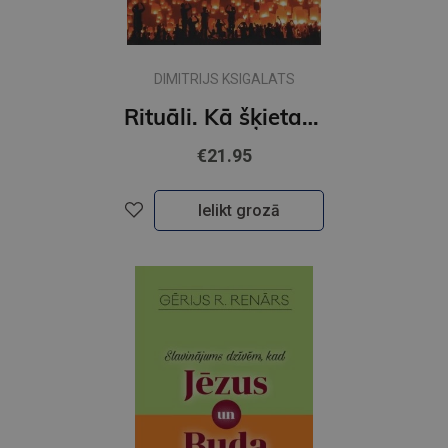
DIMITRIJS KSIGALATS
Rituāli. Kā šķietami bezjēdzīga rīcība piešķir dzīvei jēgu
€21.95
Ielikt grozā