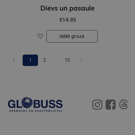
MATIASS VĒBERS
Dievs un pasaule
€14.95
Ielikt grozā
‹
1
2
...
10
›