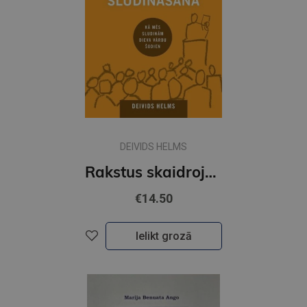
DEIVIDS HELMS
Rakstus skaidrojoša sludināšana
€14.50
Ielikt grozā