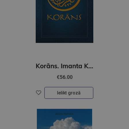
Korāns. Imanta Kalniņa Korāna interpretācija no arābu valodas
€56.00
Ielikt grozā