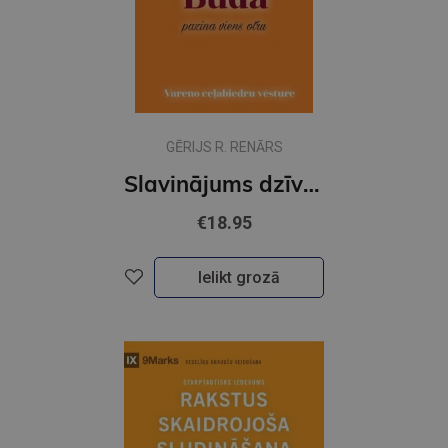
GĒRIJS R. RENĀRS
Slavinājums dzīvēm, kad Jēzus un Buda pazina viens otru
€18.95
Ielikt grozā