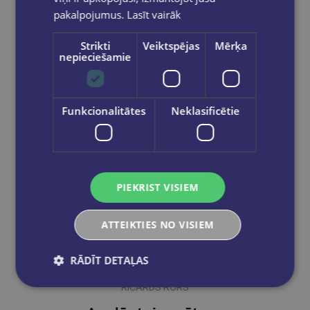
pakalpojumus.
Lasīt vairāk
Ielikt grozā
Strikti
Veiktspējas
Mērķa
nepieciešamie
Funkcionalitātes
Neklasificētie
PIEKRIST VISIEM
ATTEIKTIES NO VISIEM
RĀDĪT DETAĻAS
RIČARDS RORS