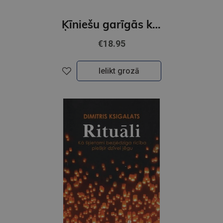
Ķīniešu garīgās kultūras pamatjēdzieni
€18.95
Ielikt grozā