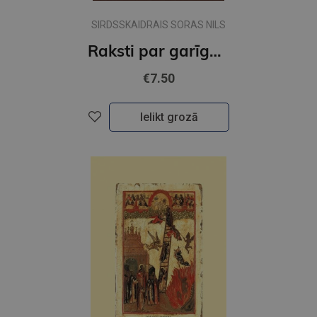
SIRDSSKAIDRAIS SORAS NILS
Raksti par garīgo dzīvi
€7.50
Ielikt grozā