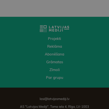
Projekti
Reklāma
Abonēšana
Grāmatas
Zīmoli
Par grupu
lasi@latvijasmediji.lv
AS "Latvijas Mediji", Toma iela 4, Rīga, LV-1003