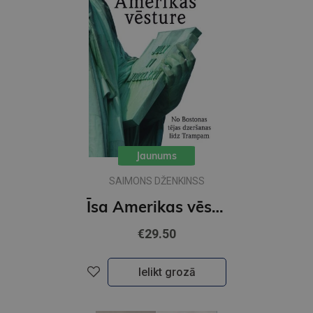
Jaunums
SAIMONS DŽENKINSS
Īsa Amerikas vēsture. No Bostonas tējas dzeršanas līdz Trampam
€29.50
Ielikt grozā