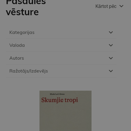
Pasaules
Kārtot pēc
vēsture
Kategorijas
Valoda
Autors
Ražotājs/Izdevējs