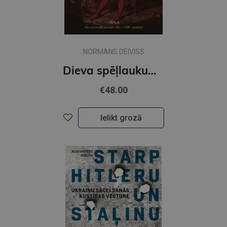
NORMANS DEIVISS
Dieva spēļlaukums. Polijas vēsture. 1. daļa. No pirmsākumiem līdz 1795 gadam.
€48.00
Ielikt grozā