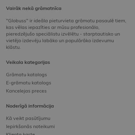
Vairāk nekā grāmatnīca
"Globuss" ir ideāla pieturvieta grāmatu pasaulē tiem,
kas vēlas iepazīties ar mūsu profesionālo,
pieredzējušo speciālistu izvēlētu - starptautisko un
vietējo izdevēju labāko un populārāko izdevumu
klāstu.
Veikala kategorijas
Grāmatu katalogs
E-grāmatu katalogs
Kancelejas preces
Noderīgā informācija
Kā veikt pasūtījumu
Iepirkšanās noteikumi
Klienta karte