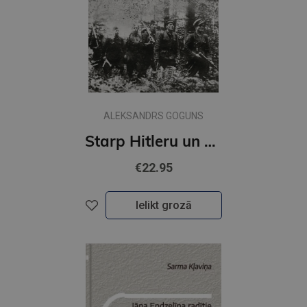
ALEKSANDRS GOGUNS
Starp Hitleru un Staļinu. Ukraiņu sacelšanās kustības vēsture
€22.95
Ielikt grozā