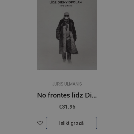
JURIS ULMANIS
No frontes līdz Dienvidpolam
€31.95
Ielikt grozā