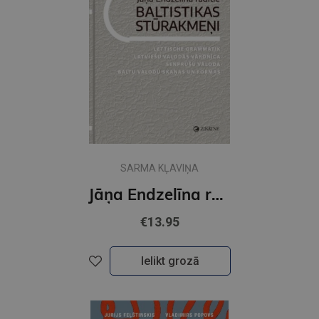
SARMA KĻAVIŅA
Jāņa Endzelīna radītie Baltistikas stūrakmeņi
€13.95
Ielikt grozā