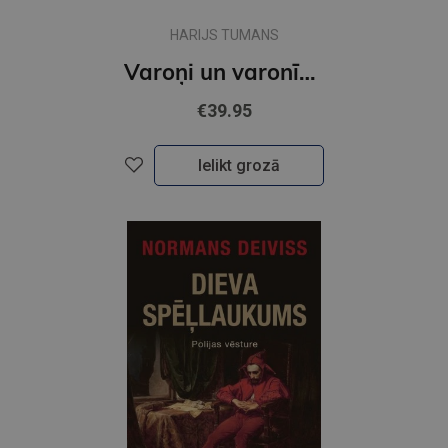
HARIJS TUMANS
Varoņi un varonība senajā Grieķijā 2. izdevums
€39.95
Ielikt grozā