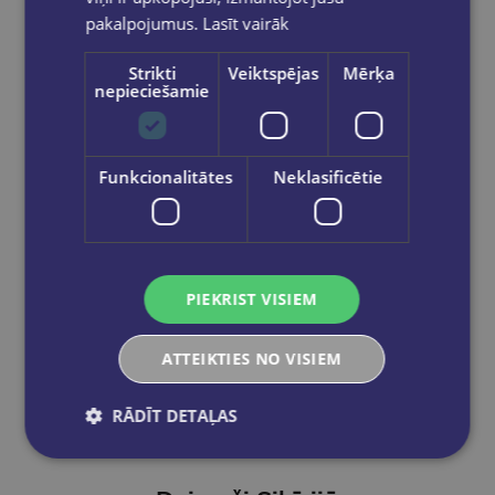
pakalpojumus.
Lasīt vairāk
Ielikt grozā
Strikti
Veiktspējas
Mērķa
nepieciešamie
Funkcionalitātes
Neklasificētie
PIEKRIST VISIEM
ATTEIKTIES NO VISIEM
RĀDĪT DETAĻAS