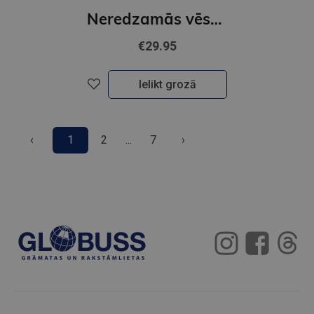
Neredzamās vēstures. Baltijas romi arhīvu fotogrāfijās
€29.95
Ielikt grozā
‹
1
2
...
7
›