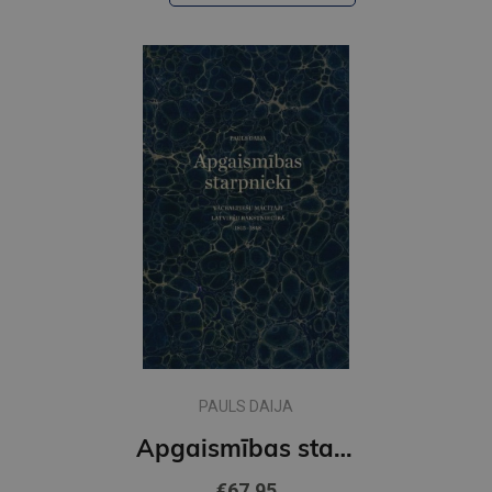
PAULS DAIJA
Apgaismības starpnieki
€67.95