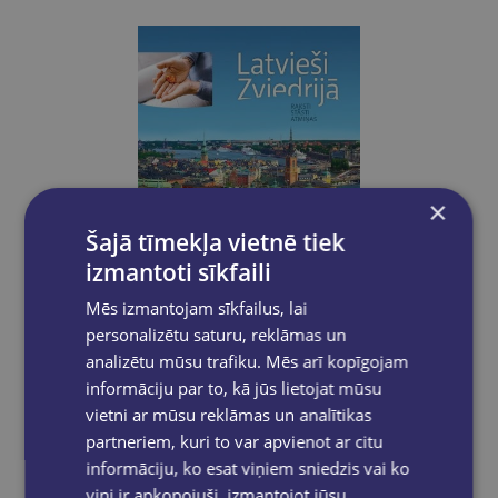
×
Šajā tīmekļa vietnē tiek
izmantoti sīkfaili
Mēs izmantojam sīkfailus, lai
personalizētu saturu, reklāmas un
analizētu mūsu trafiku. Mēs arī kopīgojam
informāciju par to, kā jūs lietojat mūsu
vietni ar mūsu reklāmas un analītikas
Latvieši Zviedrijā. Raksti. Stāsti. Atmiņas
partneriem, kuri to var apvienot ar citu
informāciju, ko esat viņiem sniedzis vai ko
€23.50
viņi ir apkopojuši, izmantojot jūsu