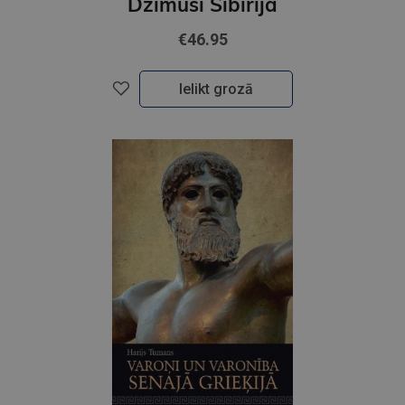
Dzimuši Sibīrijā
€46.95
Ielikt grozā