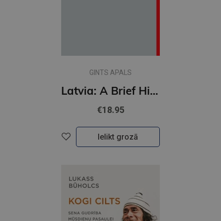
GINTS APALS
Latvia: A Brief History of Occupation and Foreign Rule in 20th Century
€18.95
Ielikt grozā