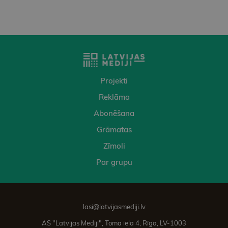
Projekti
Reklāma
Abonēšana
Grāmatas
Zīmoli
Par grupu
lasi@latvijasmediji.lv
AS "Latvijas Mediji", Toma iela 4, Rīga, LV-1003