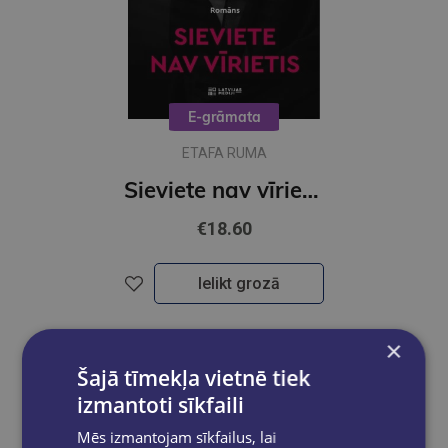
E-grāmata
ETAFA RUMA
Sieviete nav vīrietis (e-grāmata)
€18.60
Ielikt grozā
×
Šajā tīmekļa vietnē tiek
izmantoti sīkfaili
Mēs izmantojam sīkfailus, lai