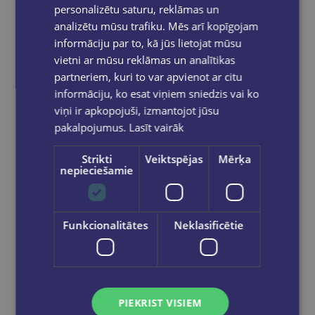
personalizētu saturu, reklāmas un
analizētu mūsu trafiku. Mēs arī kopīgojam
informāciju par to, kā jūs lietojat mūsu
vietni ar mūsu reklāmas un analītikas
partneriem, kuri to var apvienot ar citu
informāciju, ko esat viņiem sniedzis vai ko
viņi ir apkopojuši, izmantojot jūsu
pakalpojumus.
Lasīt vairāk
E-grāmata
REBEKA JAROSA
Strikti
Veiktspējas
Mērķa
nepieciešamie
Iespējamais gadījums (e-grāmata)
€18.60
Funkcionalitātes
Neklasificētie
Ielikt grozā
PIEKRIST VISIEM