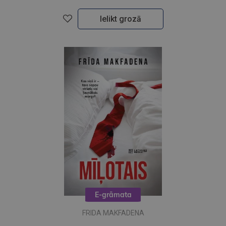
Ielikt grozā
E-grāmata
FRIDA MAKFADENA