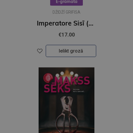
E-grāmata
DŽIDŽĪ GRIFISA
Imperatore Sisī (e-grāmata)
€17.00
Ielikt grozā