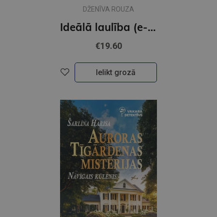
DŽENĪVA ROUZA
Ideālā laulība (e-grāmata)
€19.60
Ielikt grozā