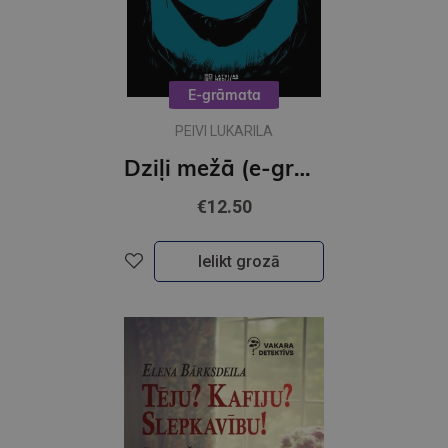
E-grāmata
PEIVI LUKARILA
Dziļi mežā (e-grāmata)
€12.50
Ielikt grozā