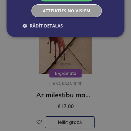
ATTEIKTIES NO VISIEM
RĀDĪT DETAĻAS
E-grāmata
ILIANA KSANDERE
Ar mīlestību mamma (e-grāmata)
€17.00
Ielikt grozā