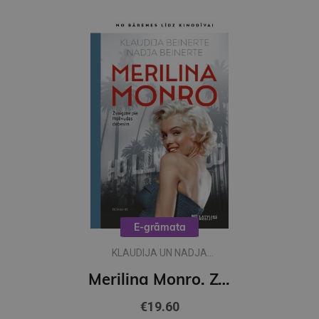
E-grāmata
KLAUDIJA UN NADJA
BEINERTES
Merilina Monro. Zvaigzne pie Holivudas debesīm (e-grāmata)
€19.60