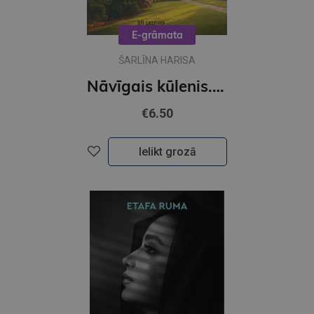
E-grāmata
ŠARLĪNA HARISA
Nāvīgais kūlenis. Auroras Tīgārdenas mistērijas (e-grāmata)
€6.50
Ielikt grozā