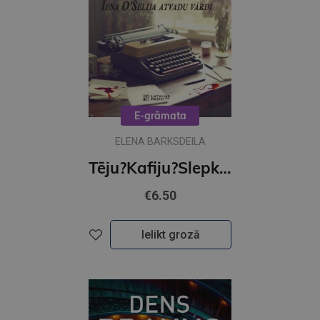
E-grāmata
ELENA BARKSDEILA
Tēju?Kafiju?Slepkavību! Īena O Šelija atvadu vārdi (e-grāmata)
€6.50
Ielikt grozā