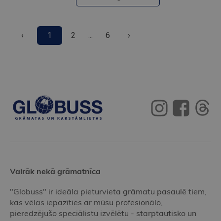
‹
1
2
...
6
›
Vairāk nekā grāmatnīca
"Globuss" ir ideāla pieturvieta grāmatu pasaulē tiem,
kas vēlas iepazīties ar mūsu profesionālo,
pieredzējušo speciālistu izvēlētu - starptautisko un