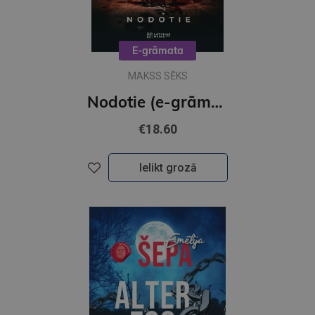
E-grāmata
MAKSS SĒKS
Nodotie (e-grāmata)
€18.60
Ielikt grozā