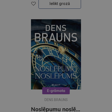
Ielikt grozā
E-grāmata
DENS BRAUNS
Noslēpumu noslēpums (e-grāmata)