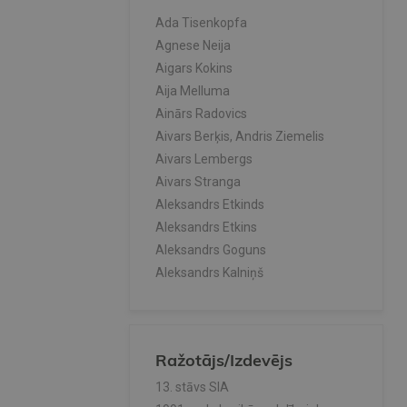
Ada Tisenkopfa
Agnese Neija
Aigars Kokins
Aija Melluma
Ainārs Radovics
Aivars Berķis, Andris Ziemelis
Aivars Lembergs
Aivars Stranga
Aleksandrs Etkinds
Aleksandrs Etkins
Aleksandrs Goguns
Aleksandrs Kalniņš
Aleksandrs Kalvāns
Alfrēds Stinkuls
Andra Putnis
Ražotājs/Izdevējs
Andrejs Vasks
Andrejs Veisbergs
13. stāvs SIA