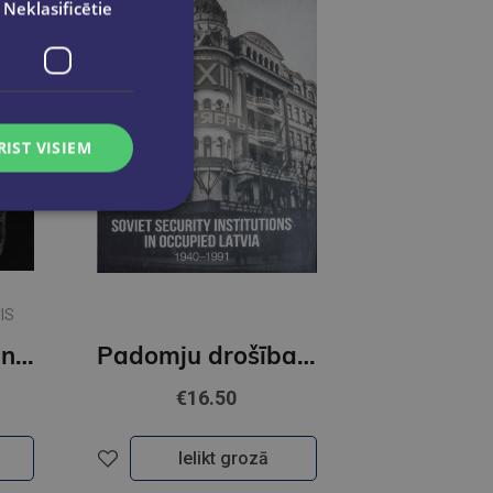
Neklasificētie
RIST VISIEM
IS
Cilvēcība tomēr nebija mirusi
Padomju drošības iestādes okupētajā Latvijā 1940-1991 ( angļu valodā)
€16.50
Ielikt grozā