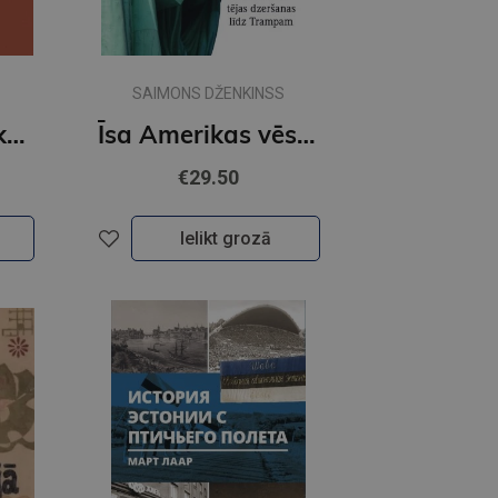
SAIMONS DŽENKINSS
Kaucmindes pakavs
Īsa Amerikas vēsture. No Bostonas tējas dzeršanas līdz Trampam
€29.50
Ielikt grozā