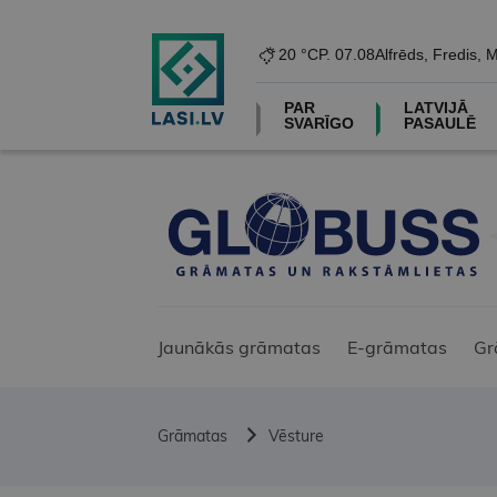
20 °C
P. 07.08
Alfrēds, Fredis, 
PAR
LATVIJĀ
SVARĪGO
PASAULĒ
Jaunākās grāmatas
E-grāmatas
Gr
Grāmatas
Vēsture