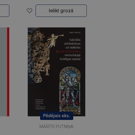
Ielikt grozā
Pēdējais eks.
MĀRĪTE PUTNIŅA