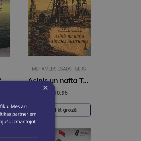
MUHAMEDS ESADS - BEJS
Strugles in tge Baltic 1918-1919
Asinis un nafta Tuvajos Austrumos
×
€10.95
fiku. Mēs arī
Ielikt grozā
ītikas partneriem,
pojuši, izmantojot