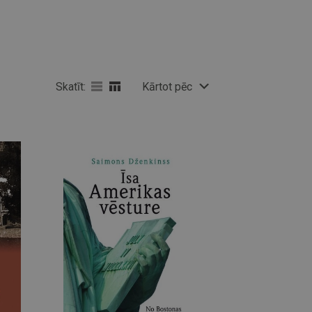
Skatīt:
Kārtot pēc