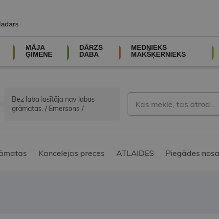
Madars
MĀJA
DĀRZS
MEDNIEKS
ĢIMENE
DABA
MAKŠĶERNIEKS
Bez laba lasītāja nav labas
grāmatas. / Emersons /
āmatas
Kancelejas preces
ATLAIDES
Piegādes nosa