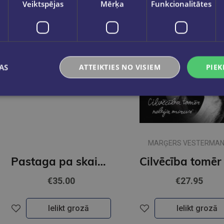
Veiktspējas
Mērķa
Funkcionalitātes
AS
ATTEIKTIES NO VISIEM
PIEK
MARĢERS VESTERMAN
Pastaga pa skaisto Rīgu. Dinamika
€35.00
€27.95
Ielikt grozā
Ielikt grozā