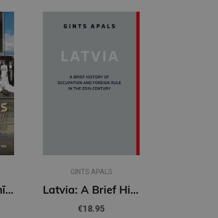
GINTS APALS
Jūrmalas vasarnīcas, vasarnieki un vasaras dzīve Jūrmalā no 19.gs. līdz 1990. gadam
Latvia: A Brief History of Occupation and Foreign Rule in 20th Century
€18.95