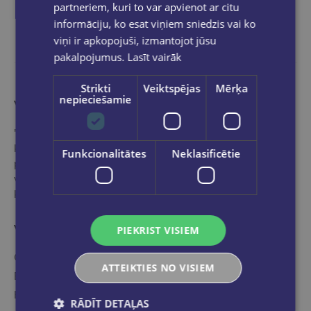
partneriem, kuri to var apvienot ar citu
informāciju, ko esat viņiem sniedzis vai ko
viņi ir apkopojuši, izmantojot jūsu
pakalpojumus.
Lasīt vairāk
Strikti
Veiktspējas
Mērķa
nepieciešamie
Vairāk nekā grāmatnīca
"Globuss" ir ideāla pieturvieta grāmatu pasaulē tiem,
kas vēlas iepazīties ar mūsu profesionālo,
Funkcionalitātes
Neklasificētie
pieredzējušo speciālistu izvēlētu - starptautisko un
vietējo izdevēju labāko un populārāko izdevumu
klāstu.
Veikala kategorijas
PIEKRIST VISIEM
Grāmatu katalogs
ATTEIKTIES NO VISIEM
E-grāmatu katalogs
Kancelejas preces
RĀDĪT DETAĻAS