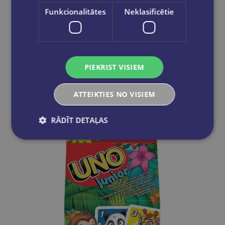
Funkcionalitātes
Neklasificētie
UNO kārtis Junior MOVE!
€7.90
PIEKRIST VISIEM
Ielikt grozā
ATTEIKTIES NO VISIEM
RĀDĪT DETAĻAS