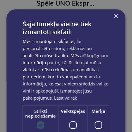
Spēle UNO Ekspress kārtis
×
€5.50
Šajā tīmekļa vietnē tiek
izmantoti sīkfaili
Ielikt grozā
Mēs izmantojam sīkfailus, lai
personalizētu saturu, reklāmas un
analizētu mūsu trafiku. Mēs arī kopīgojam
informāciju par to, kā jūs lietojat mūsu
vietni ar mūsu reklāmas un analītikas
partneriem, kuri to var apvienot ar citu
informāciju, ko esat viņiem sniedzis vai ko
viņi ir apkopojuši, izmantojot jūsu
pakalpojumus.
Lasīt vairāk
Strikti
Veiktspējas
Mērķa
nepieciešamie