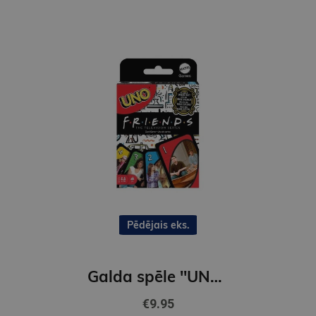
Pēdējais eks.
Galda spēle ''UNO kārtis Friends
€9.95