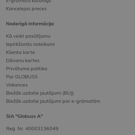
E-grāmatu katalogs
Kancelejas preces
Noderīgā informācija
Kā veikt pasūtījumu
Iepirkšanās noteikumi
Klienta karte
Dāvanu kartes
Privātuma politika
Par GLOBUSS
Vakances
Biežāk uzdotie jautājumi (BUJ)
Biežāk uzdotie jautājumi par e-grāmatām
SIA "Globuss A"
Reģ. Nr. 40003136049