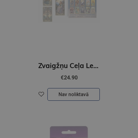
Zvaigžņu Ceļa Lenormands kārtis
€24.90
Nav noliktavā