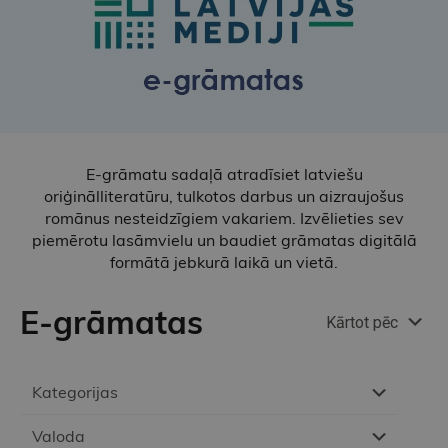
E-grāmatu sadaļā atradīsiet latviešu
oriģinālliteratūru, tulkotos darbus un aizraujošus
romānus nesteidzīgiem vakariem. Izvēlieties sev
piemērotu lasāmvielu un baudiet grāmatas digitālā
formātā jebkurā laikā un vietā.
E-grāmatas
Kārtot pēc
Kategorijas
Valoda