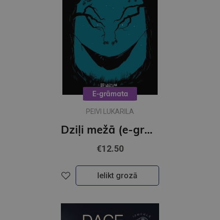
E-grāmata
PEIVI LUKARILA
Dziļi mežā (e-grāmata)
€12.50
Ielikt grozā