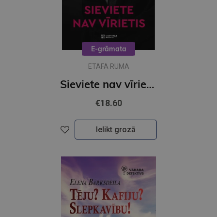
E-grāmata
ETAFA RUMA
Sieviete nav vīrietis (e-grāmata)
€18.60
Ielikt grozā