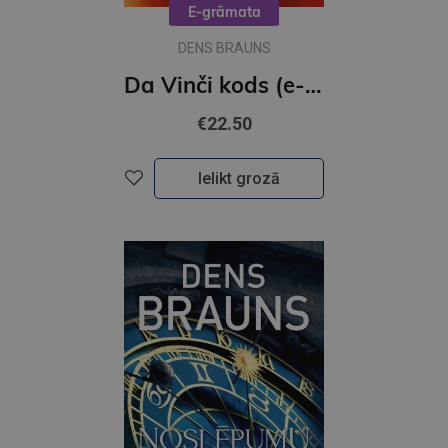
E-grāmata
DENS BRAUNS
Da Vinči kods (e-grāmata)
€22.50
Ielikt grozā