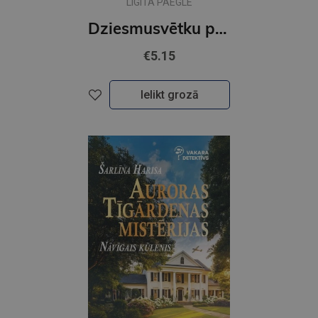
LIGITA PAEGLE
Dziesmusvētku pieklīdenis ( e- grāmata)
€5.15
Ielikt grozā