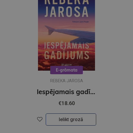
E-grāmata
REBEKA JAROSA
Iespējamais gadījums (e-grāmata)
€18.60
Ielikt grozā