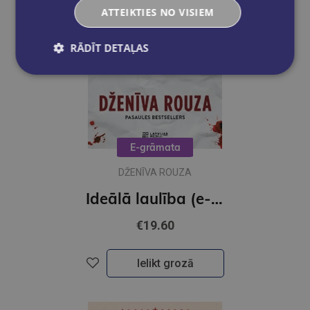
ATTEIKTIES NO VISIEM
RĀDĪT DETAĻAS
E-grāmata
DŽENĪVA ROUZA
Ideālā laulība (e-grāmata)
€19.60
Ielikt grozā