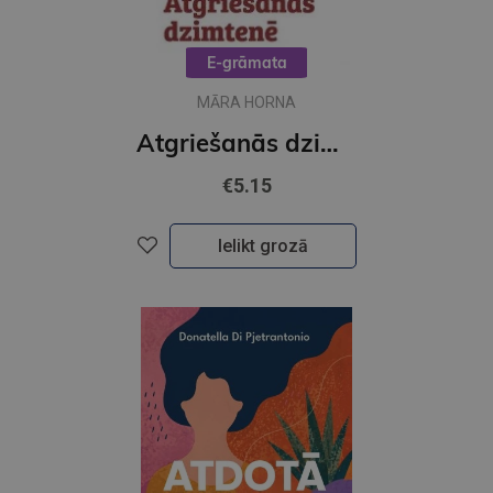
E-grāmata
MĀRA HORNA
Atgriešanās dzimtenē (e-grāmata)
€5.15
Ielikt grozā