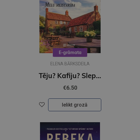
E-grāmata
ELENA BĀRKSDEILA
Tēju? Kafiju? Slepkavību! Melu meistarība (e-grāmata)
€6.50
Ielikt grozā