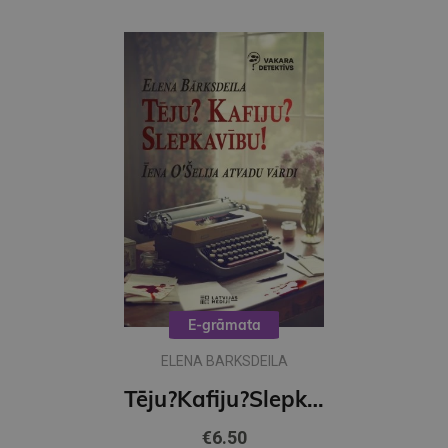
E-grāmata
ELENA BARKSDEILA
Tēju?Kafiju?Slepkavību! Īena O Šelija atvadu vārdi (e-grāmata)
€6.50