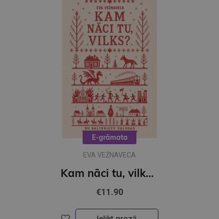
E-grāmata
EVA VEŽNAVECA
Kam nāci tu, vilks? (e- grāmata)
€11.90
Ielikt grozā