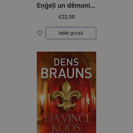
Eņģeļi un dēmoni (e-grāmata)
€22.50
Ielikt grozā