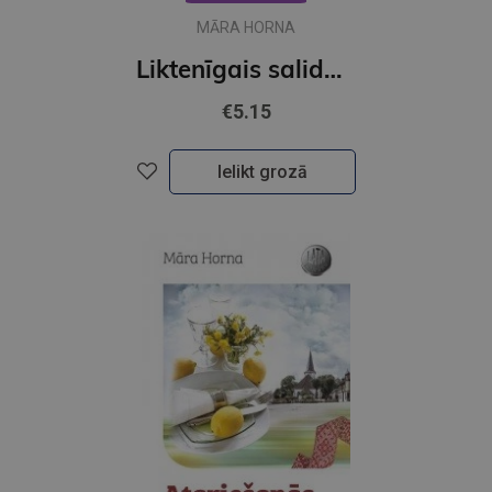
MĀRA HORNA
Liktenīgais salidojums (e-grāmata)
€5.15
Ielikt grozā