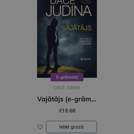
E-grāmata
DACE JUDINA
Vajātājs (e-grāmata)
€18.60
Ielikt grozā