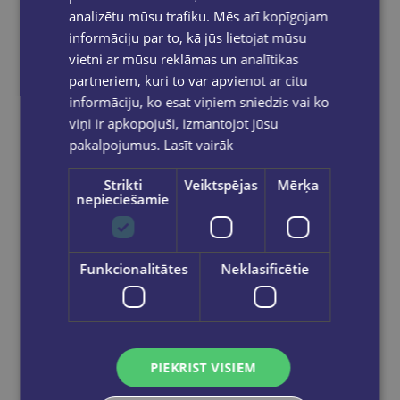
analizētu mūsu trafiku. Mēs arī kopīgojam
informāciju par to, kā jūs lietojat mūsu
vietni ar mūsu reklāmas un analītikas
partneriem, kuri to var apvienot ar citu
informāciju, ko esat viņiem sniedzis vai ko
viņi ir apkopojuši, izmantojot jūsu
E-grāmata
pakalpojumus.
Lasīt vairāk
INGA PURIŅA
Strikti
Veiktspējas
Mērķa
Svešās debesis (e-grāmata)
nepieciešamie
€15.50
Funkcionalitātes
Neklasificētie
Ielikt grozā
PIEKRIST VISIEM