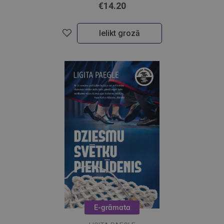
€14.20
Ielikt grozā
E-grāmata