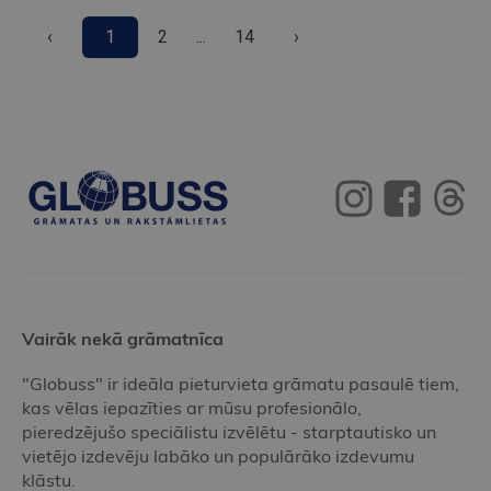
‹
1
2
...
14
›
Vairāk nekā grāmatnīca
"Globuss" ir ideāla pieturvieta grāmatu pasaulē tiem,
kas vēlas iepazīties ar mūsu profesionālo,
pieredzējušo speciālistu izvēlētu - starptautisko un
vietējo izdevēju labāko un populārāko izdevumu
klāstu.