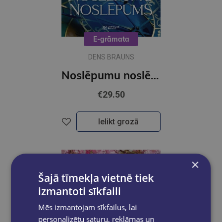
E-grāmata
DENS BRAUNS
Noslēpumu noslēpums (e-grāmata)
€29.50
Ielikt grozā
×
Šajā tīmekļa vietnē tiek
izmantoti sīkfaili
Mēs izmantojam sīkfailus, lai
personalizētu saturu, reklāmas un