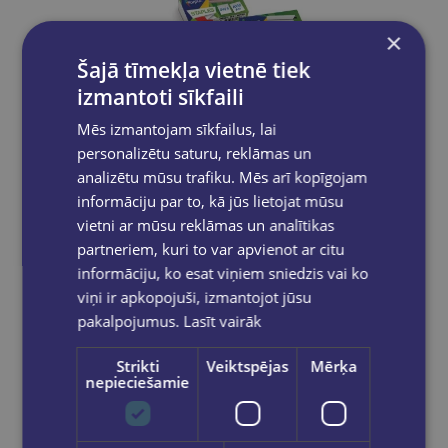
×
Šajā tīmekļa vietnē tiek
izmantoti sīkfaili
Mēs izmantojam sīkfailus, lai
personalizētu saturu, reklāmas un
analizētu mūsu trafiku. Mēs arī kopīgojam
informāciju par to, kā jūs lietojat mūsu
vietni ar mūsu reklāmas un analītikas
partneriem, kuri to var apvienot ar citu
Skavas Nr.10 Forpus GNP
informāciju, ko esat viņiem sniedzis vai ko
€0.25
viņi ir apkopojuši, izmantojot jūsu
pakalpojumus.
Lasīt vairāk
Ielikt grozā
Strikti
Veiktspējas
Mērķa
nepieciešamie