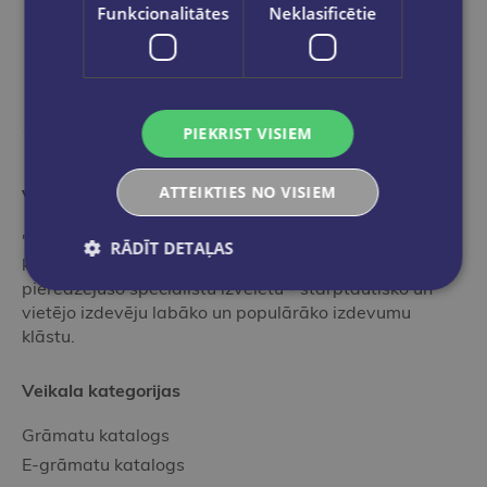
Funkcionalitātes
Neklasificētie
PIEKRIST VISIEM
ATTEIKTIES NO VISIEM
Vairāk nekā grāmatnīca
"Globuss" ir ideāla pieturvieta grāmatu pasaulē tiem,
RĀDĪT DETAĻAS
kas vēlas iepazīties ar mūsu profesionālo,
pieredzējušo speciālistu izvēlētu - starptautisko un
vietējo izdevēju labāko un populārāko izdevumu
klāstu.
Veikala kategorijas
Grāmatu katalogs
E-grāmatu katalogs