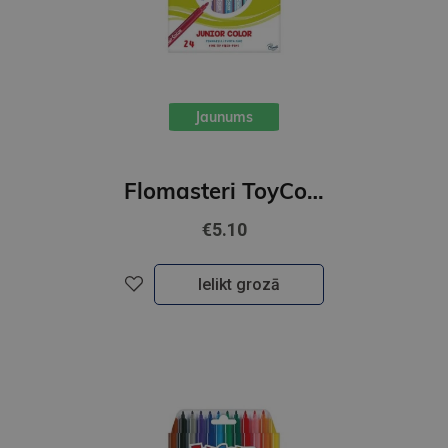
Jaunums
Flomasteri ToyColor 24 krāsu superwashable Junior, new
€5.10
Ielikt grozā