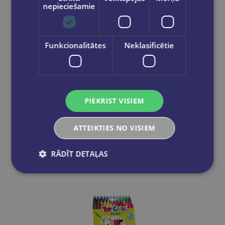
nepieciešamie
Funkcionalitātes
Neklasificētie
Flomāsteri 10 krāsas, ULTRA LIFE, Junior
€1.90
PIEKRIST VISIEM
Ielikt grozā
ATTEIKTIES NO VISIEM
RĀDĪT DETAĻAS