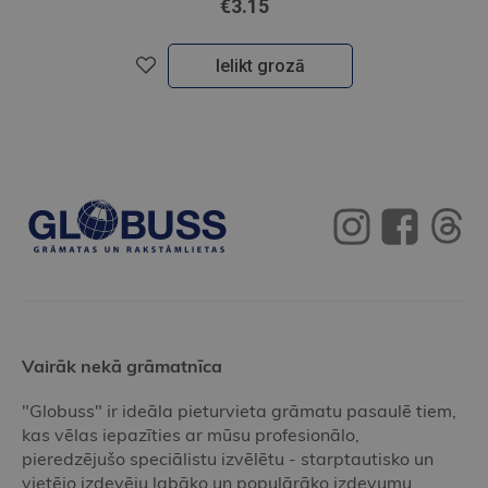
€3.15
Ielikt grozā
Vairāk nekā grāmatnīca
"Globuss" ir ideāla pieturvieta grāmatu pasaulē tiem,
kas vēlas iepazīties ar mūsu profesionālo,
pieredzējušo speciālistu izvēlētu - starptautisko un
vietējo izdevēju labāko un populārāko izdevumu