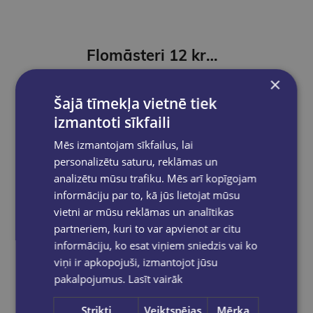
Flomāsteri 12 krāsas, ULTRA COLOR, Junior, trijstūraini
×
€2.65
Šajā tīmekļa vietnē tiek
izmantoti sīkfaili
Ielikt grozā
Mēs izmantojam sīkfailus, lai
personalizētu saturu, reklāmas un
analizētu mūsu trafiku. Mēs arī kopīgojam
informāciju par to, kā jūs lietojat mūsu
vietni ar mūsu reklāmas un analītikas
partneriem, kuri to var apvienot ar citu
informāciju, ko esat viņiem sniedzis vai ko
viņi ir apkopojuši, izmantojot jūsu
pakalpojumus.
Lasīt vairāk
Strikti
Veiktspējas
Mērķa