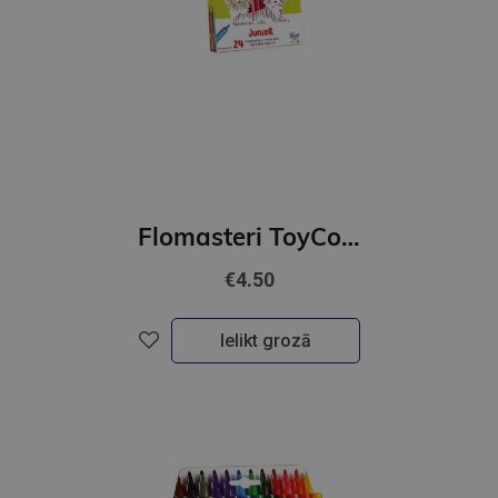
Flomasteri ToyColor 24 krāsu superwashable Junior
€4.50
Ielikt grozā