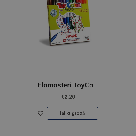
Flomasteri ToyColor 12 krāsu superwashable Junior
€2.20
Ielikt grozā