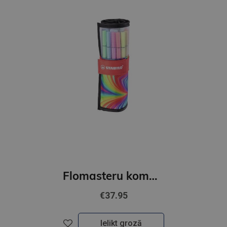
Flomasteru komplekts ar penāli STABILO Pen 68 ARTY 25 krāsas
€37.95
Ielikt grozā