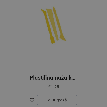
Plastilīna nažu komplekts,3gb.SHARP
€1.25
Ielikt grozā