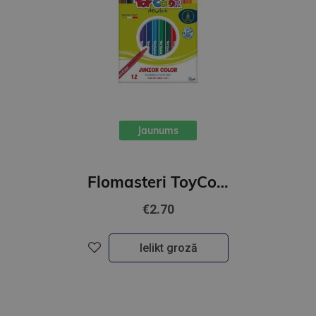
Jaunums
Flomasteri ToyColor 12 krāsu superwashable Junior, new
€2.70
Ielikt grozā