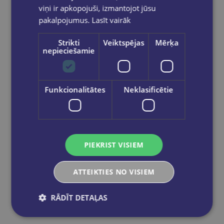
€17.25
viņi ir apkopojuši, izmantojot jūsu
pakalpojumus.
Lasīt vairāk
Ielikt grozā
Strikti
Veiktspējas
Mērķa
nepieciešamie
Funkcionalitātes
Neklasificētie
PIEKRIST VISIEM
ATTEIKTIES NO VISIEM
RĀDĪT DETAĻAS