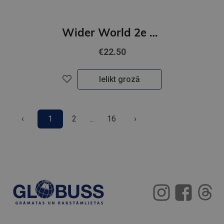
Wider World 2e Starter Student's Book & eBook
€22.50
Ielikt grozā
‹
1
2
...
16
›