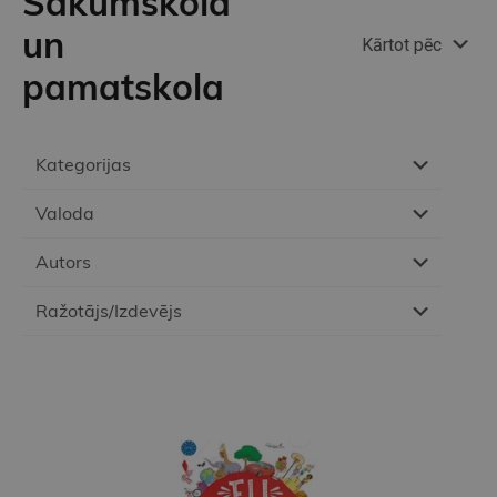
Sākumskola
un
Kārtot pēc
pamatskola
Kategorijas
Valoda
Autors
Ražotājs/Izdevējs