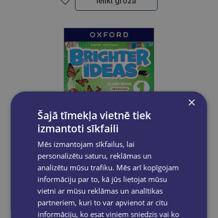
Ielikt grozā
×
Šajā tīmekļa vietnē tiek
izmantoti sīkfaili
Mēs izmantojam sīkfailus, lai
personalizētu saturu, reklāmas un
analizētu mūsu trafiku. Mēs arī kopīgojam
informāciju par to, kā jūs lietojat mūsu
vietni ar mūsu reklāmas un analītikas
partneriem, kuri to var apvienot ar citu
BRIGHTER IDEAS 1 Student's Book with Online Practice
informāciju, ko esat viņiem sniedzis vai ko