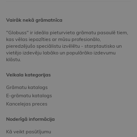
Vairāk nekā grāmatnīca
"Globuss" ir ideāla pieturvieta grāmatu pasaulē tiem,
kas vēlas iepazīties ar mūsu profesionālo,
pieredzējušo speciālistu izvēlētu - starptautisko un
vietējo izdevēju labāko un populārāko izdevumu
klāstu.
Veikala kategorijas
Grāmatu katalogs
E-grāmatu katalogs
Kancelejas preces
Noderīgā informācija
Kā veikt pasūtījumu