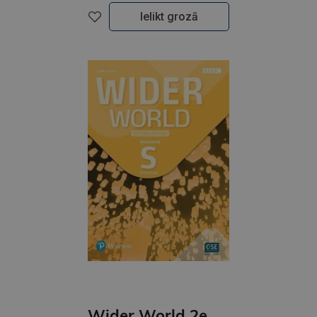
Ielikt grozā
Wider World 2e Starter Workbook with App