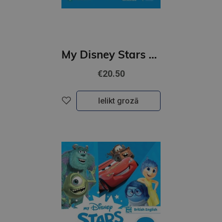
My Disney Stars and Heroes British Edition Level 2 Pupil's Book with eBook and Digital Activities
€20.50
Ielikt grozā