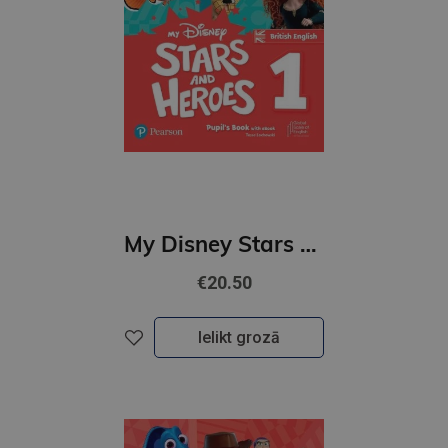
My Disney Stars and Heroes British Edition Level 1 Pupil's Book with eBook and Digital Activities
€20.50
Ielikt grozā