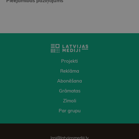
Pieejamības paziņojums
Projekti
Reklāma
Abonēšana
Grāmatas
Zīmoli
Par grupu
lasi@latvijasmediji.lv