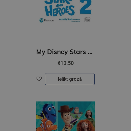
My Disney Stars and Heroes British Edition Level 2 Activity Book with eBook
€13.50
Ielikt grozā