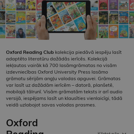
Oxford Reading Club
kolekcija piedāvā iespēju lasīt
adaptēto literatūru dažādās ierīcēs. Kolekcijā
iekļautas vairāk kā 700 lasāmgrāmatas no visām
izdevniecības Oxford University Press lasāmo
grāmatu sērijām angļu valodas apguvei. Grāmatas
var lasīt uz dažādām ierīcēm – datorā, planšetē,
mobilajā tālrunī. Visām grāmatām teksts ir arī audio
versijā, iespējams lasīt un klausīties vienlaicīgi, tādā
veidā uzlabojot savas valodas prasmes.
Oxford