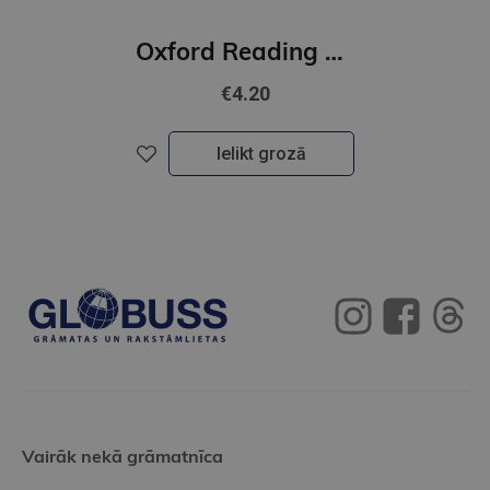
Oxford Reading Club: 1 month's access
€4.20
Ielikt grozā
Vairāk nekā grāmatnīca