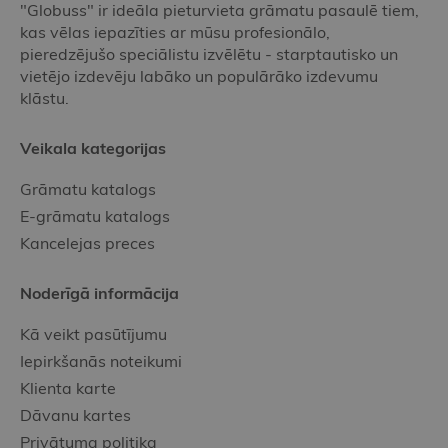
"Globuss" ir ideāla pieturvieta grāmatu pasaulē tiem,
kas vēlas iepazīties ar mūsu profesionālo,
pieredzējušo speciālistu izvēlētu - starptautisko un
vietējo izdevēju labāko un populārāko izdevumu
klāstu.
Veikala kategorijas
Grāmatu katalogs
E-grāmatu katalogs
Kancelejas preces
Noderīgā informācija
Kā veikt pasūtījumu
Iepirkšanās noteikumi
Klienta karte
Dāvanu kartes
Privātuma politika