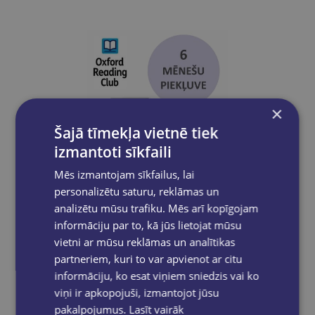
×
Šajā tīmekļa vietnē tiek
izmantoti sīkfaili
Mēs izmantojam sīkfailus, lai
personalizētu saturu, reklāmas un
analizētu mūsu trafiku. Mēs arī kopīgojam
informāciju par to, kā jūs lietojat mūsu
vietni ar mūsu reklāmas un analītikas
Oxford Reading Club 6 months' access
partneriem, kuri to var apvienot ar citu
informāciju, ko esat viņiem sniedzis vai ko
€21.30
viņi ir apkopojuši, izmantojot jūsu
pakalpojumus.
Lasīt vairāk