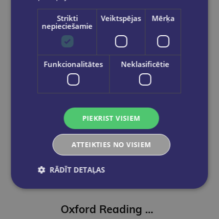
Ielikt grozā
Strikti
Veiktspējas
Mērķa
nepieciešamie
Funkcionalitātes
Neklasificētie
PIEKRIST VISIEM
ATTEIKTIES NO VISIEM
RĀDĪT DETAĻAS
Oxford Reading Club 4 months' access