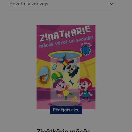
Ražotājs/Izdevējs
Pēdējais eks.
Zinātkārie mācās vērot un secināt. Ar uzlīmēm