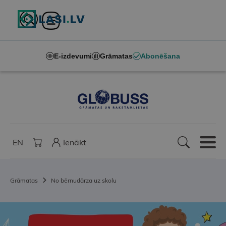
E-izdevumi
Grāmatas
Abonēšana
EN
Ienākt
Grāmatas
No bērnudārza uz skolu