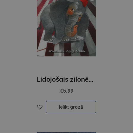
Lidojošais zilonēns Dambo Pasaku klasika
€5.99
Ielikt grozā