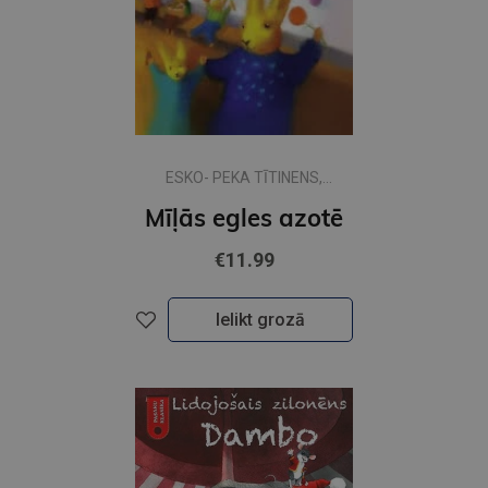
ESKO- PEKA TĪTINENS,
NIKOLAJS TĪTINENS
Mīļās egles azotē
€11.99
Ielikt grozā