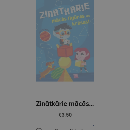
Zinātkārie mācās figūras un krāsas. Ar uzlīmēm
€3.50