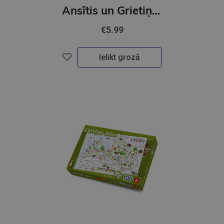
GRIMMS
Ansītis un Grietiņa / Pasaku klasika
€5.99
Ielikt grozā