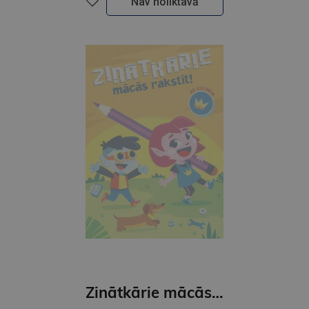
Nav noliktavā
Zinātkārie mācās rakstīt. Ar uzlīmēm