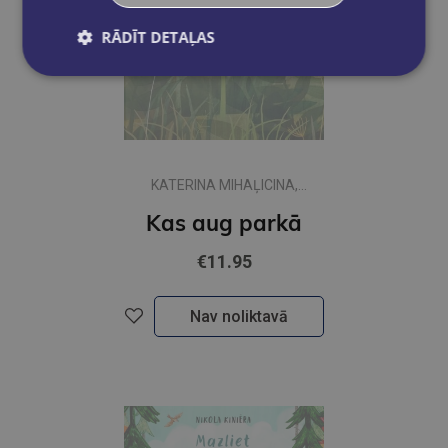
RĀDĪT DETAĻAS
KATERINA MIHAĻICINA,
OKSANA BULA
Kas aug parkā
€11.95
Nav noliktavā