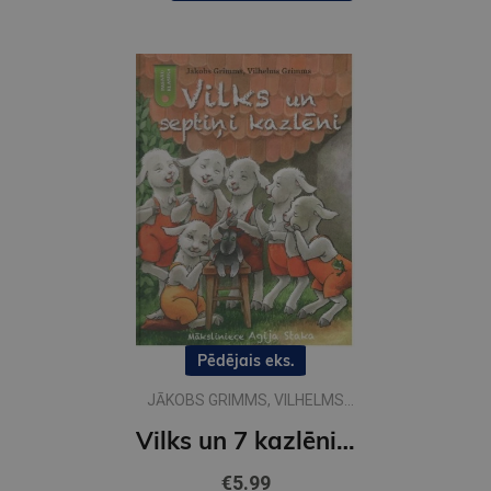
Pēdējais eks.
JĀKOBS GRIMMS, VILHELMS
GRIMMS
Vilks un 7 kazlēni pasaku klasika
€5.99