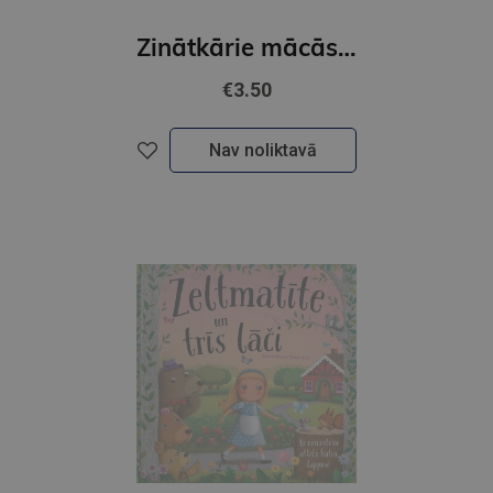
Zinātkārie mācās skaitīt. Ar uzlīmēm
€3.50
Nav noliktavā