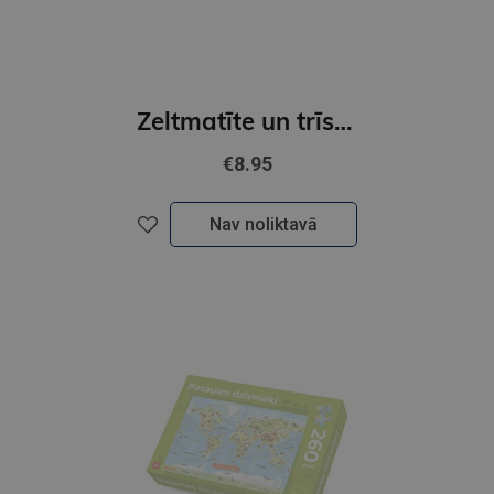
Zeltmatīte un trīs lāči. Ar iznirstošu attēlu katrā lappusē
€8.95
Nav noliktavā