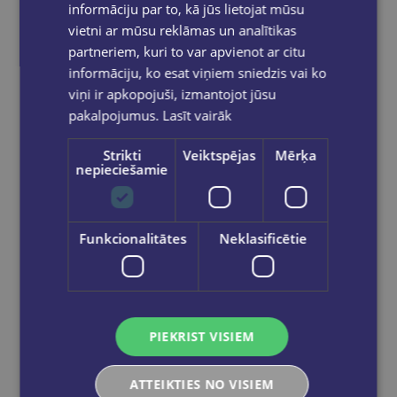
informāciju par to, kā jūs lietojat mūsu
vietni ar mūsu reklāmas un analītikas
partneriem, kuri to var apvienot ar citu
informāciju, ko esat viņiem sniedzis vai ko
viņi ir apkopojuši, izmantojot jūsu
KATERINA MIHAĻICINA,
pakalpojumus.
Lasīt vairāk
OKSANA BULA
Kas aug mežā
Strikti
Veiktspējas
Mērķa
nepieciešamie
€11.95
Nav noliktavā
Funkcionalitātes
Neklasificētie
PIEKRIST VISIEM
ATTEIKTIES NO VISIEM