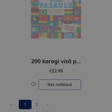
200 karogi visā pasaulē ar izņemamām kartītēm
€22.95
Nav noliktavā
‹
1
2
›