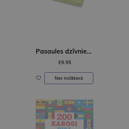
Pasaules dzīvnieki Puzzle 260 gab
€9.95
Nav noliktavā