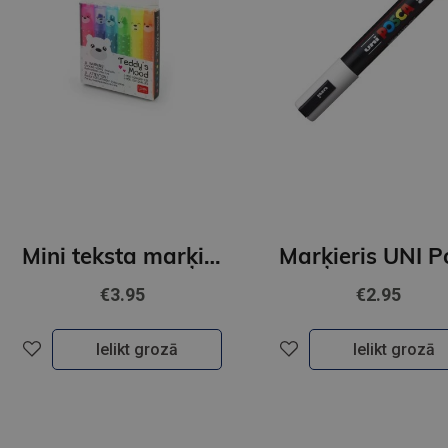
Mini teksta marķieru komplekts 6 gab, Teddy's Mood
€3.95
€2.95
Ielikt grozā
Ielikt grozā