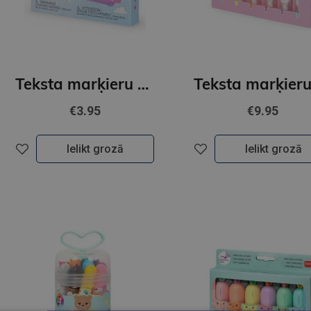
Teksta marķieru komplekts - Teddy's Superpower, 6 gab
€3.95
€9.95
Ielikt grozā
Ielikt grozā