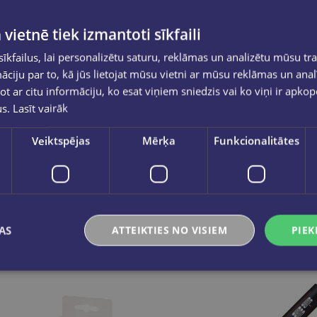
 vietnē tiek izmantoti sīkfaili
kfailus, lai personalizētu saturu, reklāmas un analizētu mūsu tra
ciju par to, kā jūs lietojat mūsu vietni ar mūsu reklāmas un anal
ot ar citu informāciju, ko esat viņiem sniedzis vai ko viņi ir apko
us.
Lasīt vairāk
Teksta marķieru komplekts 12 gab, TEDDY FRIENDS
Veiktspējas
Mērķa
Funkcionalitātes
€7.95
€6.50
Ielikt grozā
Ielikt grozā
AS
ATTEIKTIES NO VISIEM
PIEK