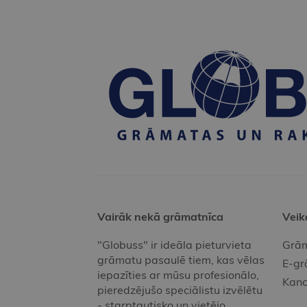
Vairāk nekā grāmatnīca
Veik
"Globuss" ir ideāla pieturvieta
Grām
grāmatu pasaulē tiem, kas vēlas
E-gr
iepazīties ar mūsu profesionālo,
Kanc
pieredzējušo speciālistu izvēlētu
- starptautisko un vietējo