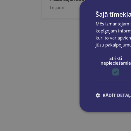
Legami
Šajā tīmekļa
Mēs izmantojam sī
kopīgojam informā
kuri to var apvien
jūsu pakalpojum
Strikti
nepieciešamie
RĀDĪT DETAĻ