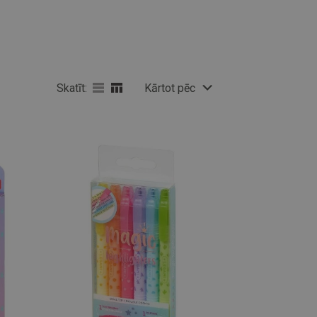
Skatīt:
Kārtot pēc