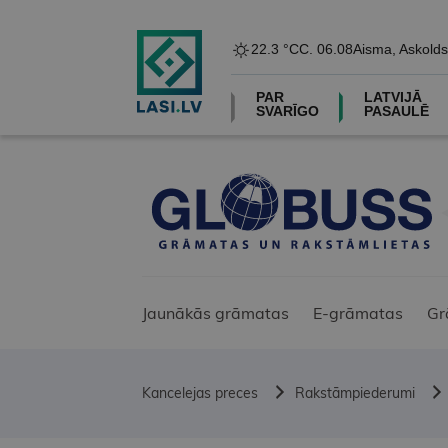
22.3 °C
C. 06.08
Aisma, Askolds
PAR
LATVIJĀ
SVARĪGO
PASAULĒ
Jaunākās grāmatas
E-grāmatas
Gr
Kancelejas preces
Rakstāmpiederumi