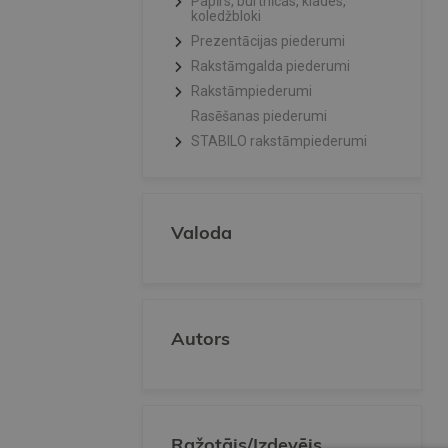
Papīrs, burtnīcas, klades,
koledžbloki
Prezentācijas piederumi
Rakstāmgalda piederumi
Rakstāmpiederumi
Rasēšanas piederumi
STABILO rakstāmpiederumi
Valoda
Autors
Ražotājs/Izdevējs