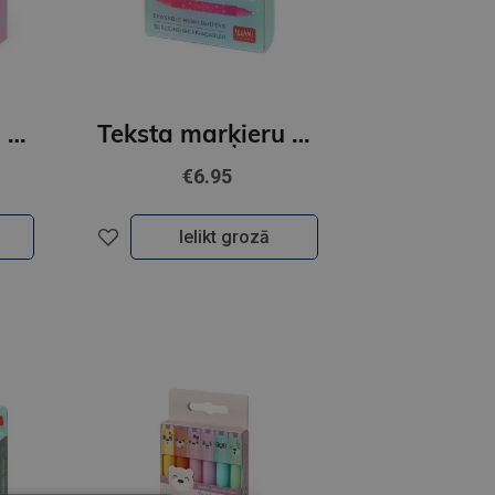
Teksta marķieru komplekts 6 gab, Pastel, Kaķītis
Teksta marķieru komplekts 6 gab
€6.95
Ielikt grozā