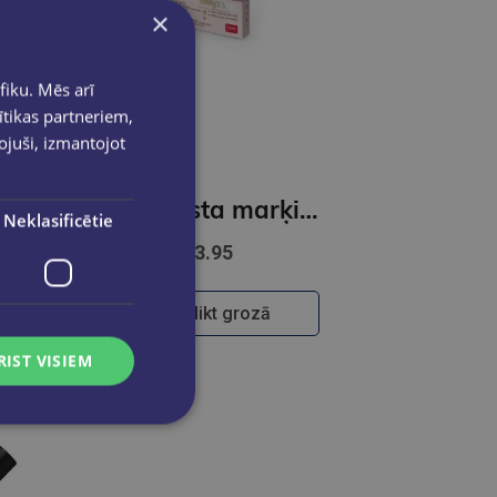
×
fiku. Mēs arī
ītikas partneriem,
pojuši, izmantojot
Mini teksta marķieru komplekts 6 gab, Carrte Team-Carrot
Mini teksta marķieru komplekts 6 gab, Pastel, Teddy's Mood
Neklasificētie
€3.95
Ielikt grozā
RIST VISIEM