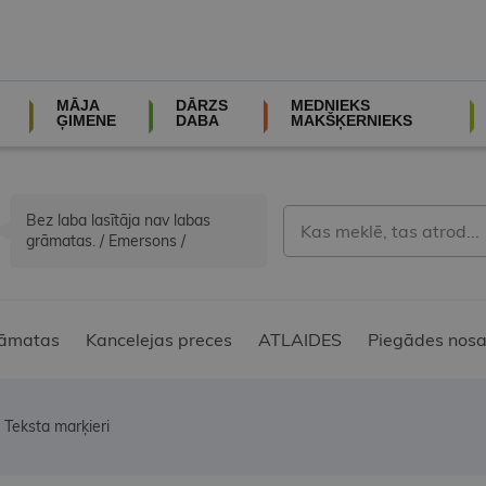
MĀJA
DĀRZS
MEDNIEKS
ĢIMENE
DABA
MAKŠĶERNIEKS
Bez laba lasītāja nav labas
grāmatas. / Emersons /
āmatas
Kancelejas preces
ATLAIDES
Piegādes nosa
Teksta marķieri