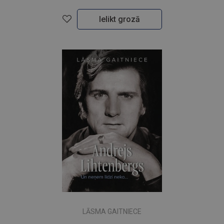
Ielikt grozā
LĀSMA GAITNIECE