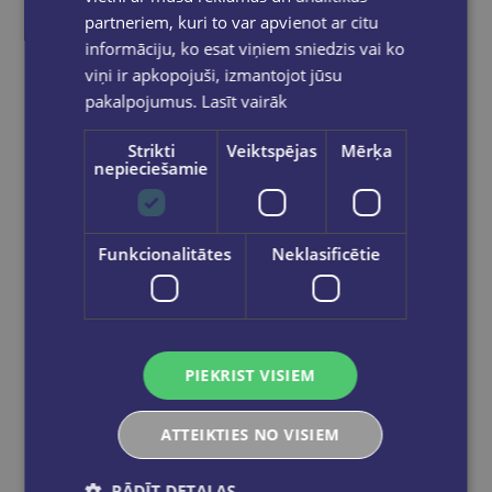
partneriem, kuri to var apvienot ar citu
informāciju, ko esat viņiem sniedzis vai ko
VIESTURS VECGRĀVIS
viņi ir apkopojuši, izmantojot jūsu
Romantiskais brīvības bruņinieks. Leons Briedis. Atmiņas grāmata
pakalpojumus.
Lasīt vairāk
€22.50
Strikti
Veiktspējas
Mērķa
nepieciešamie
Ielikt grozā
Funkcionalitātes
Neklasificētie
PIEKRIST VISIEM
ATTEIKTIES NO VISIEM
RĀDĪT DETAĻAS