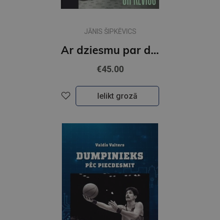
JĀNIS ŠIPKĒVICS
Ar dziesmu par dzīvi
€45.00
Ielikt grozā