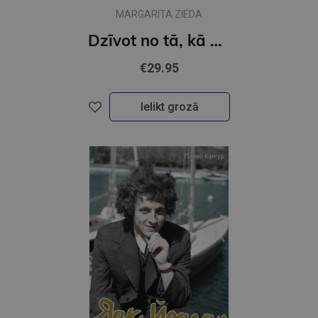
MARGARITA ZIEDA
Dzīvot no tā, kā nav. Kārlis Auškāps
€29.95
Ielikt grozā