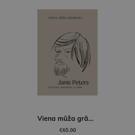
Viena mūža grāmata. Jānis Peters. Dzejnieks. Diplomāts. Cilvēks
€65.00