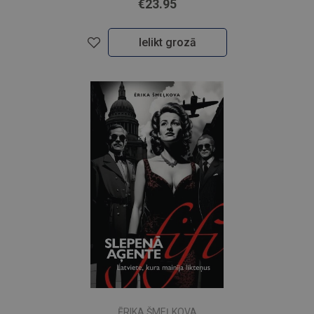
€23.95
Ielikt grozā
ĒRIKA ŠMEĻKOVA