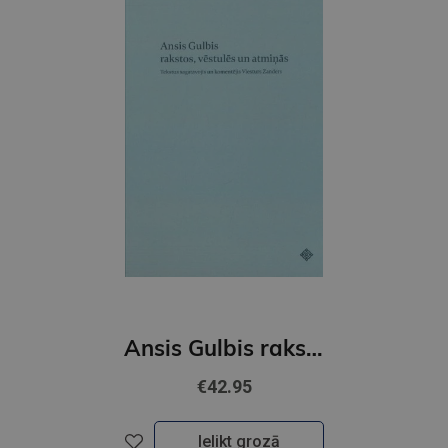
Ansis Gulbis rakstos, vēstulēs un atmiņās
€42.95
Ielikt grozā