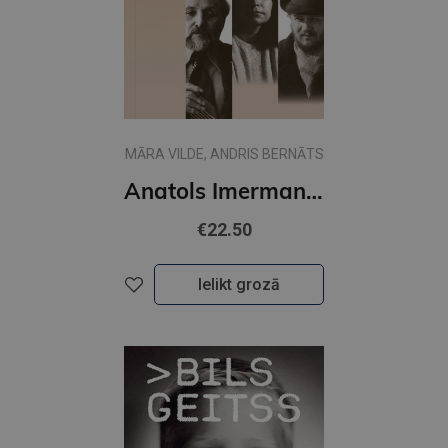
MĀRA VILDE, ANDRIS BERNĀTS
Anatols Imermanis, Amanda Aizpuriete, Māris Melgalvs dzīvē un literatūrā
€22.50
Ielikt grozā