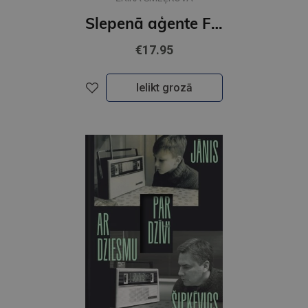
Slepenā aģente Fifi. Latviete, kura mainīja likteņus
€17.95
Ielikt grozā