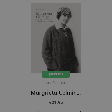
Jaunums
KRISTĪNE OGLE
Margrieta Celmiņa. Gleznotājas dzīvesstāsts Latvijas vēstures krustcelēs
€21.95