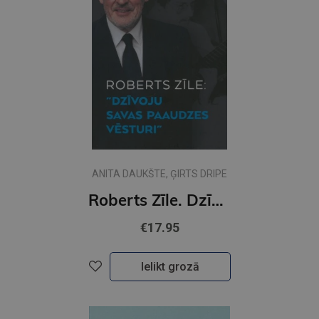
ANITA DAUKŠTE, ĢIRTS DRIPE
Roberts Zīle. Dzīvoju savas paaudzes vēsturi
€17.95
Ielikt grozā