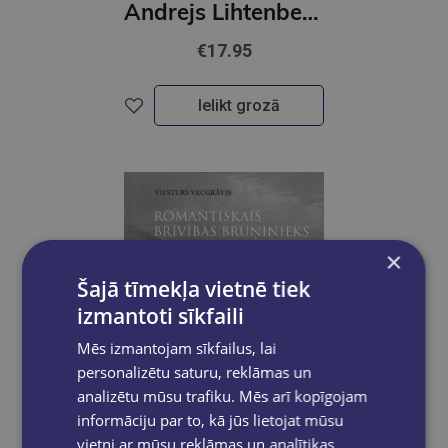
Andrejs Lihtenbergs. Un neņem līdzi neko...
€17.95
Ielikt grozā
×
Šajā tīmekļa vietnē tiek
izmantoti sīkfaili
Mēs izmantojam sīkfailus, lai
personalizētu saturu, reklāmas un
analizētu mūsu trafiku. Mēs arī kopīgojam
informāciju par to, kā jūs lietojat mūsu
vietni ar mūsu reklāmas un analītikas