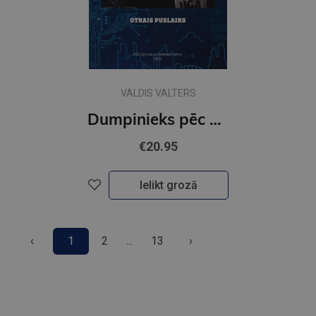
VALDIS VALTERS
Dumpinieks pēc piecdesmit. Otrais puslaiks
€20.95
Ielikt grozā
‹
1
2
...
13
›