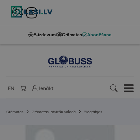
E-izdevumi
Grāmatas
Abonēšana
EN
Ienākt
Grāmatas
Grāmatas latviešu valodā
Biogrāfijas