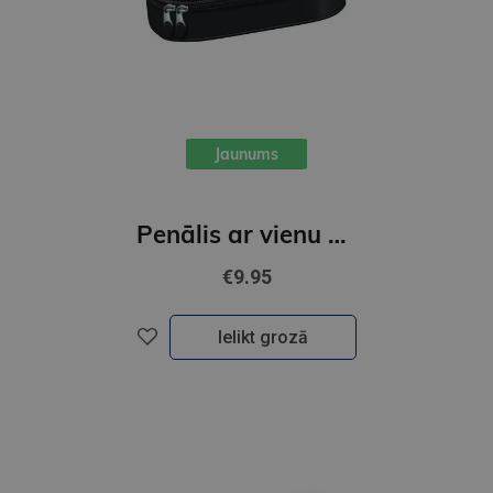
Jaunums
Penālis ar vienu nodalījumu, bez priekšmetiem, BLACK CAT
€9.95
Ielikt grozā