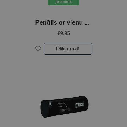
Jaunums
Penālis ar vienu nodalījumu, bez priekšmetiem, Be Capy
€9.95
Ielikt grozā