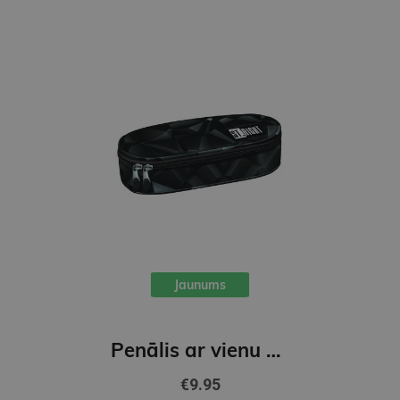
Jaunums
Penālis ar vienu nodalījumu, bez priekšmetiem, DARK ABSTRACT
€9.95