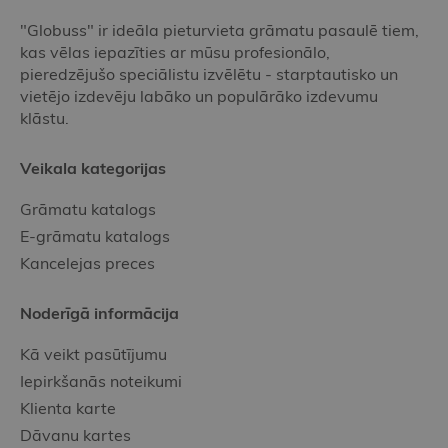
"Globuss" ir ideāla pieturvieta grāmatu pasaulē tiem,
kas vēlas iepazīties ar mūsu profesionālo,
pieredzējušo speciālistu izvēlētu - starptautisko un
vietējo izdevēju labāko un populārāko izdevumu
klāstu.
Veikala kategorijas
Grāmatu katalogs
E-grāmatu katalogs
Kancelejas preces
Noderīgā informācija
Kā veikt pasūtījumu
Iepirkšanās noteikumi
Klienta karte
Dāvanu kartes