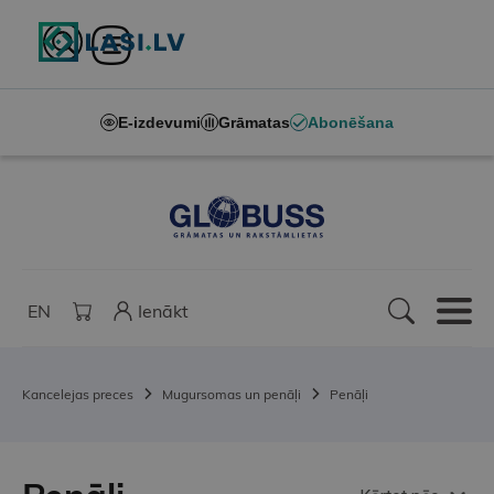
E-izdevumi
Grāmatas
Abonēšana
EN
Ienākt
Kancelejas preces
Mugursomas un penāļi
Penāļi