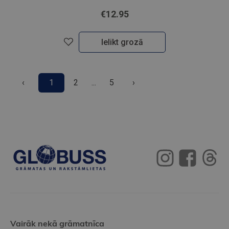
€12.95
Ielikt grozā
‹
1
2
...
5
›
Vairāk nekā grāmatnīca