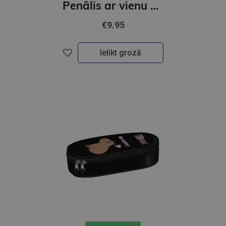
Penālis ar vienu nodalījumu, bez priekšmetiem, TURBO KICK
€9.95
Ielikt grozā