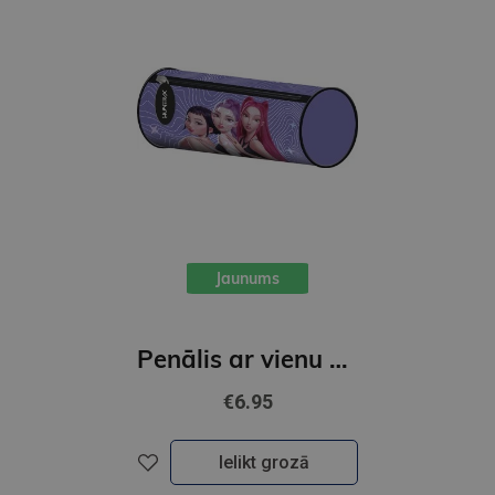
Jaunums
Penālis ar vienu nodalījumu, bez priekšmetiem, K-POP Demon Hunters, violets
€6.95
Ielikt grozā