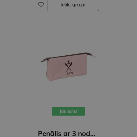
Ielikt grozā
Jaunums
Penālis ar 3 nodalījumiem, bez piederumiem, EL PULPO " ROSA "