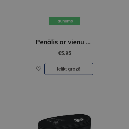
Jaunums
Penālis ar vienu nodalījumu, bez priekšmetiem,s BLACK CAT
€5.95
Ielikt grozā