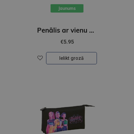
Jaunums
Penālis ar vienu nodalījumu, bez piederumiem, Paw Patrol
€5.95
Ielikt grozā