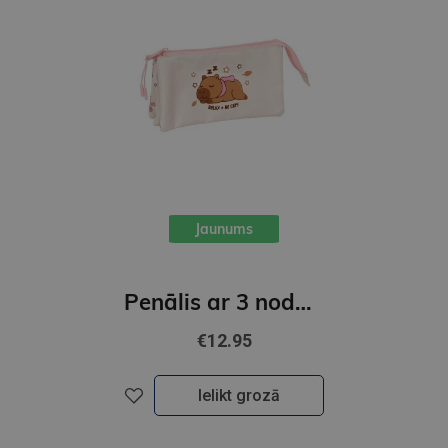
Jaunums
Penālis ar 3 nodalījumiem, bez piederumiem, " CAPIBARA "
€12.95
Ielikt grozā