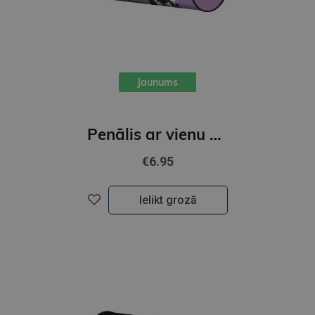
Jaunums
Penālis ar vienu nodalījumu, bez priekšmetiem, K-POP Demon Hunters, ceriņu krāsā
€6.95
Ielikt grozā