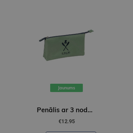
Jaunums
Penālis ar 3 nodalījumiem, bez piederumiem, EL PULPO " VERDE "
€12.95