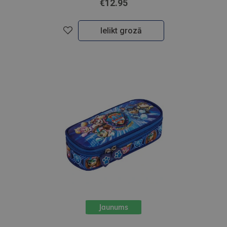
€12.95
Ielikt grozā
Jaunums