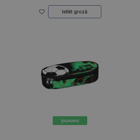
Ielikt grozā
Jaunums