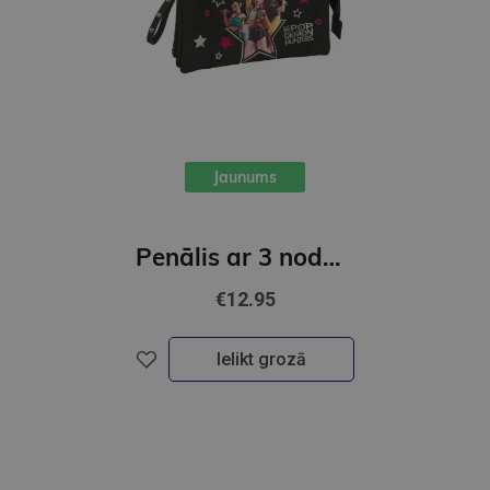
Jaunums
Penālis ar 3 nodalījumiem, bez piederumiem, " K-POP "
€12.95
Ielikt grozā