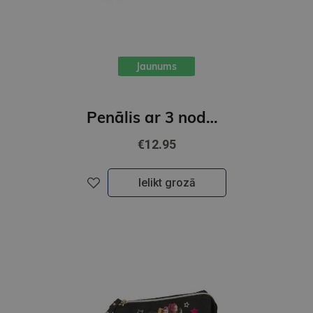
Jaunums
Penālis ar 3 nodalījumiem, bez piederumiem, " K-POP "
€12.95
Ielikt grozā