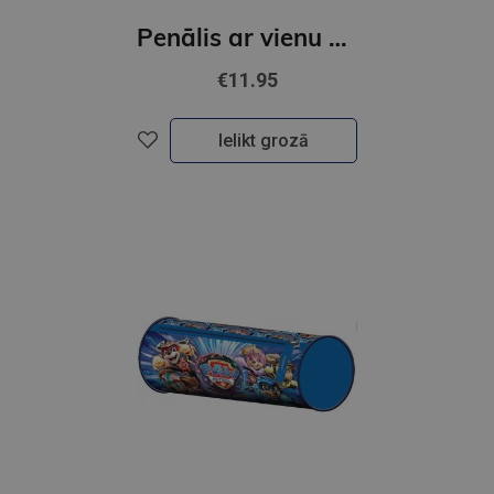
Penālis ar vienu nodalījumu, bez priekšmetiem, Ķepu patruļa
€11.95
Ielikt grozā