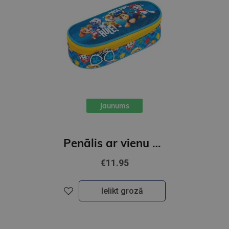
Jaunums
Penālis ar vienu nodalījumu, bez priekšmetiem, Ķepu patruļa
€11.95
Ielikt grozā