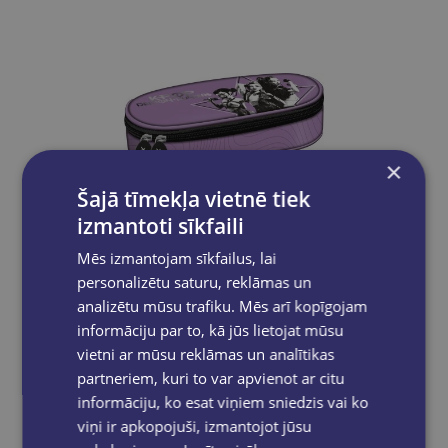
×
Šajā tīmekļa vietnē tiek
izmantoti sīkfaili
Mēs izmantojam sīkfailus, lai
Jaunums
personalizētu saturu, reklāmas un
analizētu mūsu trafiku. Mēs arī kopīgojam
informāciju par to, kā jūs lietojat mūsu
Penālis ar vienu nodalījumu, bez priekšmetiem, K-POP Demon Hunters, ceriņu krāsā
vietni ar mūsu reklāmas un analītikas
partneriem, kuri to var apvienot ar citu
€12.95
informāciju, ko esat viņiem sniedzis vai ko
viņi ir apkopojuši, izmantojot jūsu
Ielikt grozā