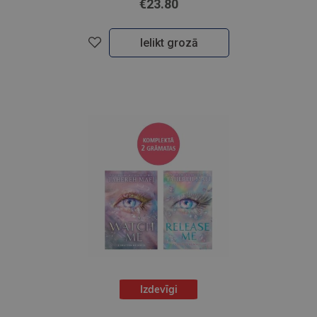
€23.80
Ielikt grozā
Izdevīgi