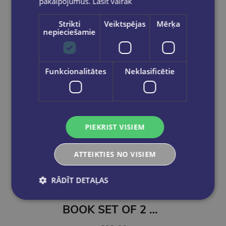
pakalpojumus.
Lasīt vairāk
Strikti
Veiktspējas
Mērķa
nepieciešamie
Funkcionalitātes
Neklasificētie
PIEKRIST VISIEM
ATTEIKTIES NO VISIEM
Izdevīgi
RĀDĪT DETAĻAS
BOOK SET OF 2 Titles: The Coworker + The Surf House