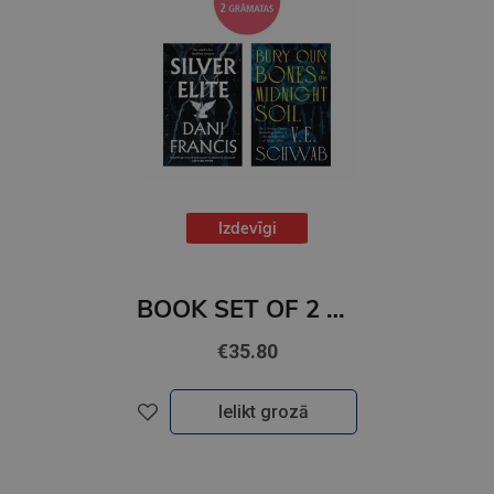
Izdevīgi
BOOK SET OF 2 Titles: Silver Elite + Bury Our Bones in the Midnight Soil
€35.80
Ielikt grozā