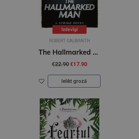
Izdevīgi
ROBERT GALBRAITH
The Hallmarked Man : Cormoran Strike Book 8 (paperback, L)
€22.90
€17.90
Ielikt grozā