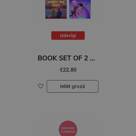
Izdevīgi
BOOK SET OF 2 Titles: The Night We Met + Two Can Play
€22.80
Ielikt grozā