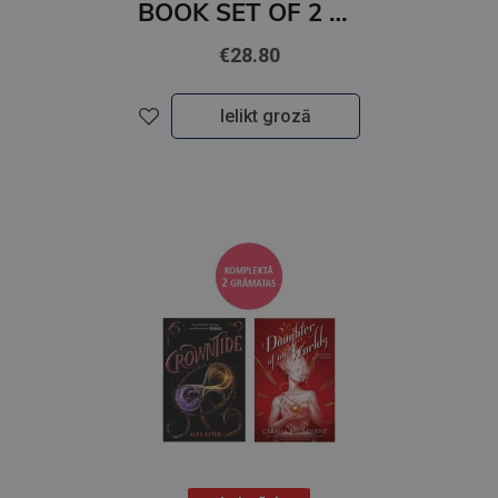
BOOK SET OF 2 Titles: Come and Get It + HOT WAX
€28.80
Ielikt grozā