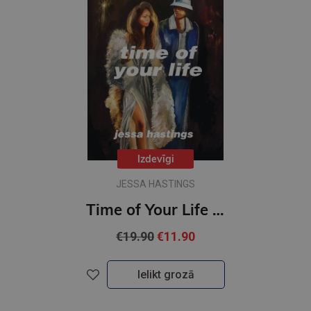
Izdevīgi
JESSA HASTINGS
Time of Your Life : The irresistible new novel by Jessa Hastings
€19.90
€11.90
Ielikt grozā