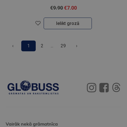
€9.90
€7.00
Ielikt grozā
‹
1
2
...
29
›
Vairāk nekā grāmatnīca