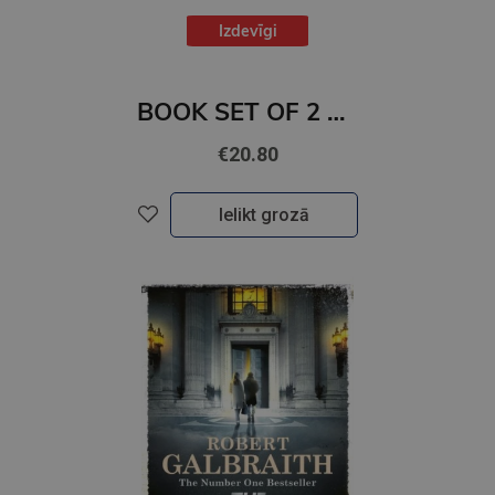
Izdevīgi
BOOK SET OF 2 Titles: You Were Never Not Mine + Daydream
€20.80
Ielikt grozā