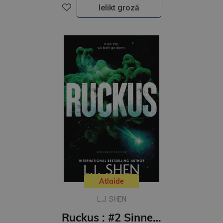
Ielikt grozā
Atlaide
L.J. SHEN
Ruckus : #2 Sinners of Saint series