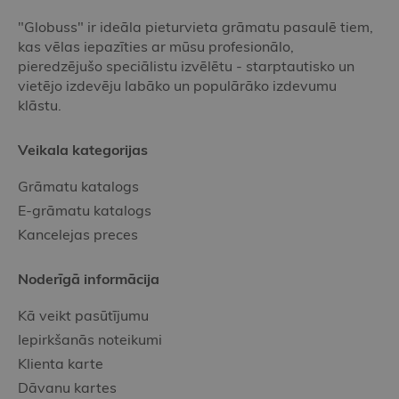
"Globuss" ir ideāla pieturvieta grāmatu pasaulē tiem,
kas vēlas iepazīties ar mūsu profesionālo,
pieredzējušo speciālistu izvēlētu - starptautisko un
vietējo izdevēju labāko un populārāko izdevumu
klāstu.
Veikala kategorijas
Grāmatu katalogs
E-grāmatu katalogs
Kancelejas preces
Noderīgā informācija
Kā veikt pasūtījumu
Iepirkšanās noteikumi
Klienta karte
Dāvanu kartes