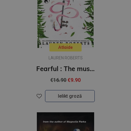
Atlaide
LAUREN ROBERTS
Fearful : The must-have companion to the epic romantasy trilogy Powerless
€16.90
€9.90
Ielikt grozā