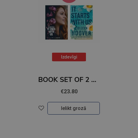
Izdevīgi
BOOK SET OF 2 Titles: It Ends With Us + It Starts with Us
€23.80
Ielikt grozā