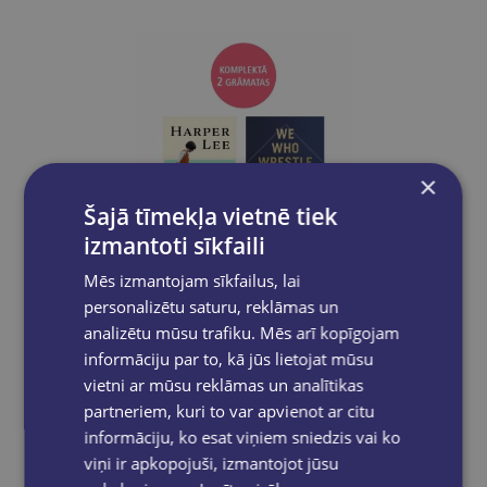
×
Šajā tīmekļa vietnē tiek
izmantoti sīkfaili
Mēs izmantojam sīkfailus, lai
Izdevīgi
personalizētu saturu, reklāmas un
analizētu mūsu trafiku. Mēs arī kopīgojam
informāciju par to, kā jūs lietojat mūsu
BOOK SET OF 2 Titles: The Land of Sweet Forever + We Who Wrestle With God
vietni ar mūsu reklāmas un analītikas
partneriem, kuri to var apvienot ar citu
€43.80
informāciju, ko esat viņiem sniedzis vai ko
viņi ir apkopojuši, izmantojot jūsu
Ielikt grozā