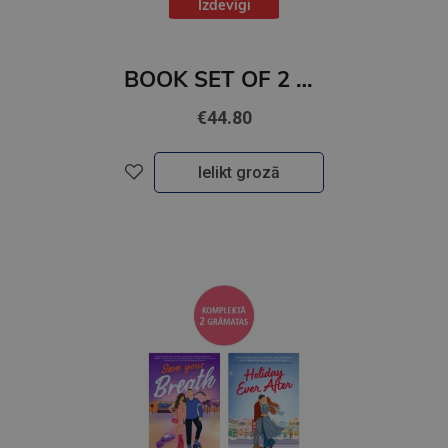
Izdevīgi
BOOK SET OF 2 Titles: Crowntide + Daughter of No Worlds
€44.80
Ielikt grozā