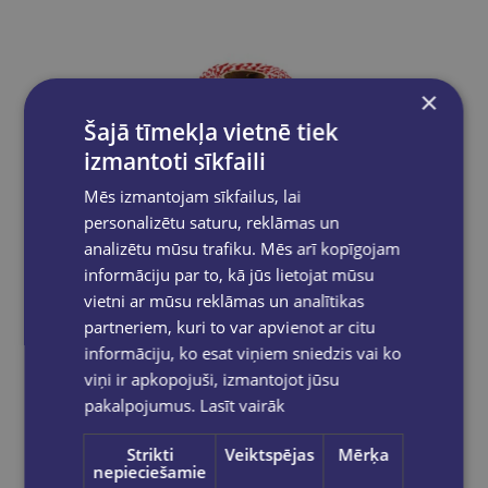
×
Šajā tīmekļa vietnē tiek
izmantoti sīkfaili
Mēs izmantojam sīkfailus, lai
personalizētu saturu, reklāmas un
analizētu mūsu trafiku. Mēs arī kopīgojam
informāciju par to, kā jūs lietojat mūsu
vietni ar mūsu reklāmas un analītikas
partneriem, kuri to var apvienot ar citu
informāciju, ko esat viņiem sniedzis vai ko
viņi ir apkopojuši, izmantojot jūsu
Diegi TWINE sarkans/balts 2mm
pakalpojumus.
Lasīt vairāk
€6.45
Strikti
Veiktspējas
Mērķa
nepieciešamie