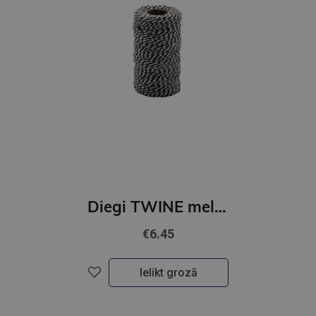
Diegi TWINE melns/balts 2mm
€6.45
Ielikt grozā