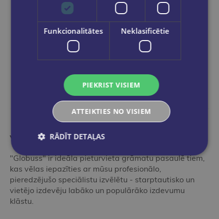
Ielikt grozā
Funkcionalitātes
Neklasificētie
PIEKRIST VISIEM
ATTEIKTIES NO VISIEM
RĀDĪT DETAĻAS
Vairāk nekā grāmatnīca
"Globuss" ir ideāla pieturvieta grāmatu pasaulē tiem,
kas vēlas iepazīties ar mūsu profesionālo,
pieredzējušo speciālistu izvēlētu - starptautisko un
vietējo izdevēju labāko un populārāko izdevumu
klāstu.