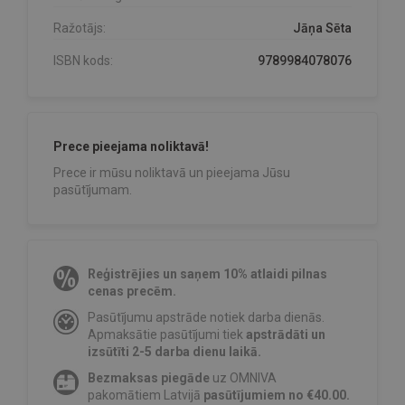
Ražotājs:
Jāņa Sēta
ISBN kods:
9789984078076
Prece pieejama noliktavā!
Prece ir mūsu noliktavā un pieejama Jūsu
pasūtījumam.
Reģistrējies un saņem 10% atlaidi pilnas
cenas precēm.
Pasūtījumu apstrāde notiek darba dienās.
Apmaksātie pasūtījumi tiek
apstrādāti un
izsūtīti 2-5 darba dienu laikā.
Bezmaksas piegāde
uz OMNIVA
pakomātiem Latvijā
pasūtījumiem no €40.00.