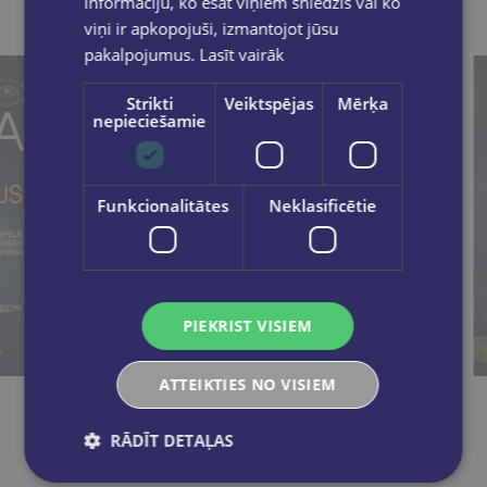
informāciju, ko esat viņiem sniedzis vai ko
viņi ir apkopojuši, izmantojot jūsu
pakalpojumus.
Lasīt vairāk
Strikti
Veiktspējas
Mērķa
nepieciešamie
Funkcionalitātes
Neklasificētie
PIEKRIST VISIEM
Jaunums
ATTEIKTIES NO VISIEM
ANDRIS GRĪNBERGS
RĀDĪT DETAĻAS
Kaucmindes pakavs