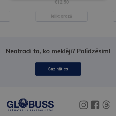
€12.50
Ielikt grozā
Neatradi to, ko meklēji? Palīdzēsim!
Sazināties