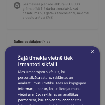
Bezmaksas piegāde jebkurā GLOBUSS
grāmatnīcā 1-5 darba dienu laikā, kad
pasūtījums būs gatavs saņemšanai, saņemsi
e-pastu un/ vai SMS.
Dalies sociālajos tīklos:
×
Šajā tīmekļa vietnē tiek
izmantoti sīkfaili
Mēs izmantojam sīkfailus, lai
personalizētu saturu, reklāmas un
analizētu mūsu trafiku. Mēs arī kopīgojam
informāciju par to, kā jūs lietojat mūsu
Kāds nesen iegādājās
vietni ar mūsu reklāmas un analītikas
partneriem, kuri to var apvienot ar citu
Šīs preces ir pamanījuši citi e-veikala apmeklētāji