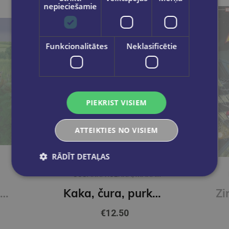
nepieciešamie
Funkcionalitātes
Neklasificētie
PIEKRIST VISIEM
ATTEIKTIES NO VISIEM
RĀDĪT DETAĻAS
SUSANNA ISERNA, MARA
FERRERO
Pļavā. Grāmata ar lukturīti
Kaka, čura, purkšķis
€12.50