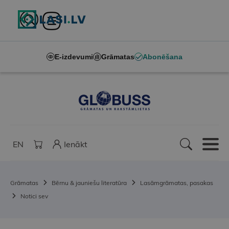
E-izdevumi
Grāmatas
Abonēšana
EN
Ienākt
Grāmatas
Bērnu & jauniešu literatūra
Lasāmgrāmatas, pasakas
Notici sev