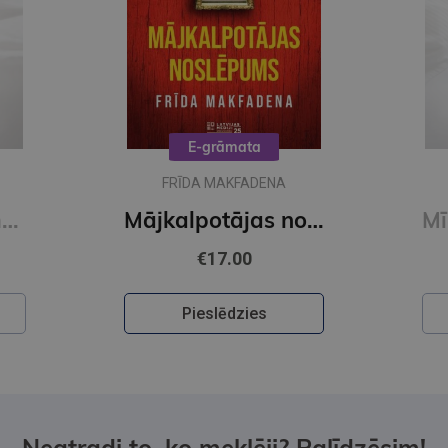
E-grāmata
FRĪDA MAKFADENA
Mīļotais (e-grāmata)
Mājkalpotājas noslēpums (e-grāmata)
€17.00
Pieslēdzies