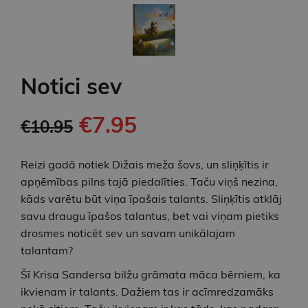
Notici sev
€7.95
€10.95
Reizi gadā notiek Dižais meža šovs, un sliņķītis ir
apņēmības pilns tajā piedalīties. Taču viņš nezina,
kāds varētu būt viņa īpašais talants. Sliņķītis atklāj
savu draugu īpašos talantus, bet vai viņam pietiks
drosmes noticēt sev un savam unikālajam
talantam?
Šī Krisa Sandersa bilžu grāmata māca bērniem, ka
ikvienam ir talants. Dažiem tas ir acīmredzamāks