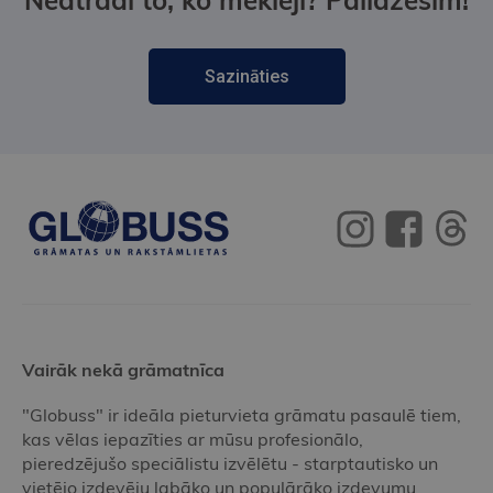
Neatradi to, ko meklēji? Palīdzēsim!
Sazināties
Vairāk nekā grāmatnīca
"Globuss" ir ideāla pieturvieta grāmatu pasaulē tiem,
kas vēlas iepazīties ar mūsu profesionālo,
pieredzējušo speciālistu izvēlētu - starptautisko un
vietējo izdevēju labāko un populārāko izdevumu