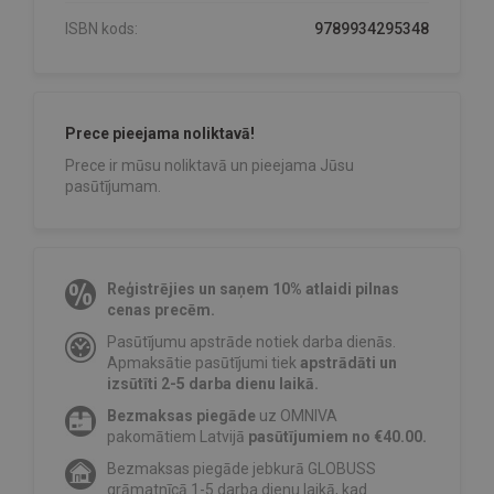
ISBN kods:
9789934295348
Prece pieejama noliktavā!
Prece ir mūsu noliktavā un pieejama Jūsu
pasūtījumam.
Reģistrējies un saņem 10% atlaidi pilnas
cenas precēm.
Pasūtījumu apstrāde notiek darba dienās.
Apmaksātie pasūtījumi tiek
apstrādāti un
izsūtīti 2-5 darba dienu laikā.
Bezmaksas piegāde
uz OMNIVA
pakomātiem Latvijā
pasūtījumiem no €40.00.
Bezmaksas piegāde jebkurā GLOBUSS
grāmatnīcā 1-5 darba dienu laikā, kad