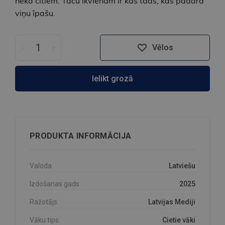
nekā citiem. Taču ikvienam ir kas tāds, kas padara
viņu īpašu.
-
+
Vēlos
Ielikt grozā
PRODUKTA INFORMĀCIJA
Valoda:
Latviešu
Izdošanas gads:
2025
Ražotājs:
Latvijas Mediji
Vāku tips:
Cietie vāki