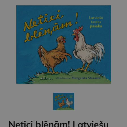
Netici blēņām! Latviešu