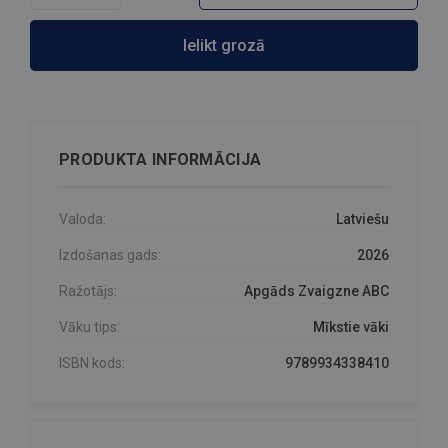
Ielikt grozā
PRODUKTA INFORMĀCIJA
Valoda:
Latviešu
Izdošanas gads:
2026
Ražotājs:
Apgāds Zvaigzne ABC
Vāku tips:
Mīkstie vāki
ISBN kods:
9789934338410