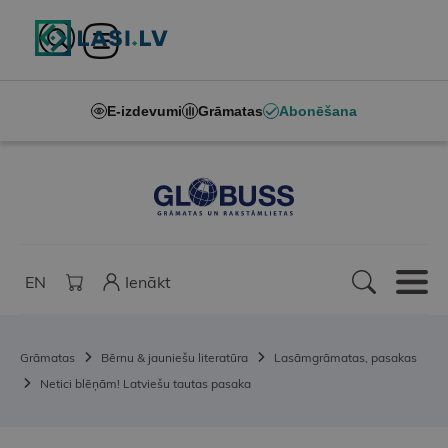
E-izdevumi
Grāmatas
Abonēšana
EN
Ienākt
Grāmatas
Bērnu & jauniešu literatūra
Lasāmgrāmatas, pasakas
Netici blēņām! Latviešu tautas pasaka