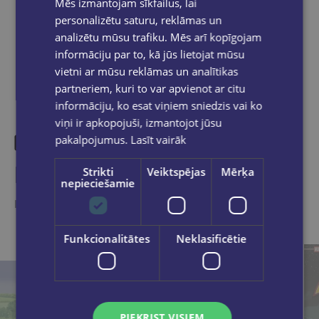
Mēs izmantojam sīkfailus, lai
personalizētu saturu, reklāmas un
Dalies sociālajos tīklos:
analizētu mūsu trafiku. Mēs arī kopīgojam
informāciju par to, kā jūs lietojat mūsu
vietni ar mūsu reklāmas un analītikas
partneriem, kuri to var apvienot ar citu
informāciju, ko esat viņiem sniedzis vai ko
viņi ir apkopojuši, izmantojot jūsu
pakalpojumus.
Lasīt vairāk
Līdzīgas preces
Strikti
Veiktspējas
Mērķa
nepieciešamie
Ieskaties, varbūt noder
Funkcionalitātes
Neklasificētie
PIEKRIST VISIEM