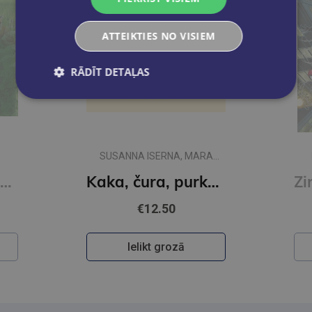
ATTEIKTIES NO VISIEM
RĀDĪT DETAĻAS
SUSANNA ISERNA, MARA
FERRERO
Pļavā. Grāmata ar lukturīti
Kaka, čura, purkšķis
€12.50
Ielikt grozā