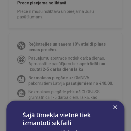
Prece pieejama noliktavā!
Prece ir mūsu noliktavā un pieejama Jūsu
pasūtījumam.
Reģistrējies un saņem 10% atlaidi pilnas
cenas precēm.
Pasūtījumu apstrāde notiek darba dienās.
Apmaksātie pasūtījumi tiek
apstrādāti un
izsūtīti 2-5 darba dienu laikā.
Bezmaksas piegāde
uz OMNIVA
pakomātiem Latvijā
pasūtījumiem no €40.00.
Bezmaksas piegāde jebkurā GLOBUSS
grāmatnīcā 1-5 darba dienu laikā, kad
pasūtījums būs gatavs saņemšanai, saņemsi
×
e-pastu un/ vai SMS.
Šajā tīmekļa vietnē tiek
izmantoti sīkfaili