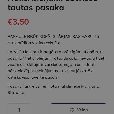
tautas pasaka
€3.50
PASAULE BRŪK KOPĀ! GLĀBJAS, KAS VAR! – tā
citus brīdina vistiņa cekulīte.
Latviešu folklora ir bagāta ar vērtīgām atziņām, un
pasaka “Netici blēņām!” atgādina, ka nevajag ticēt
visam dzirdētajam vai šķietamajam un izdarīt
pārsteidzīgus secinājumus – uz visu jāskatās
kritiski, viss jāvērtē pašam.
Pasaku ilustrējusi iemīļotā māksliniece Margarita
Stāraste.
-
+
Vēlos