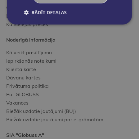
Grāmatu katalogs
RĀDĪT DETAĻAS
E-grāmatu katalogs
Kancelejas preces
Noderīgā informācija
Kā veikt pasūtījumu
Iepirkšanās noteikumi
Klienta karte
Dāvanu kartes
Privātuma politika
Par GLOBUSS
Vakances
Biežāk uzdotie jautājumi (BUJ)
Biežāk uzdotie jautājumi par e-grāmatām
SIA "Globuss A"