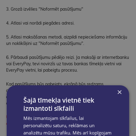
3. Grozā izvēlies "Noformēt pasūtījumu"
4. Atlasi vai norādi piegādes adresi.
5. Atlasi maksāšanas metodi, aizpildi nepieciešamo informāciju
un noklikšķini uz "Noformēt pasūtījumu".
6. Pārbaudi pasūtījumu pēdējo reizi. Ja maksāji ar internetbanku
vai EveryPay, tevi novirzīs uz tavas bankas tīmekļa vietni vai
EveryPay vietni, lai pabeigtu procesu.
Kad pasūtījums būs pabeigts, ekrānā būs redzams
×
apstiprinājums. Pēc pasūtījuma nosūtīšanas saņemsi arī
apstiprinājuma e-pasta ziņojumu ar pasūtījuma numuru kā
Šajā tīmekļa vietnē tiek
atsauci.
izmantoti sīkfaili
UZMANĪBU! Neapmaksātie pasūtījumi (izņemot tos, kurus
Mēs izmantojam sīkfailus, lai
apmaksā uz vietas veikalā) netiek apstrādāti!
personalizētu saturu, reklāmas un
analizētu mūsu trafiku. Mēs arī kopīgojam