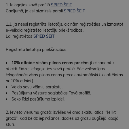
1. Ielogojies savā profilā
SPIED ŠEIT
Gadījumā, ja esi aizmirsis paroli
SPIED ŠEIT
1.1. Ja neesi reģistrēts lietotājs, aicinām reģistrēties un izmantot
e-veikala reģistrēto lietotāju priekšrocības.
Lai reģistrētos
SPIED ŠEIT
Reģistrēto lietotāju priekšrocības:
10% atlaide visām pilnas cenas precēm
(Lai saņemtu
atlaidi, lūdzu, ielogojieties savā profilā. Pēc veiksmīgas
ielogošanās visas pilnas cenas preces automātiski tiks attēlotas
ar 10% atlaidi.)
Veido savu vēlmju sarakstu.
Pasūtījumu vēsture saglabājas Tavā profilā.
Seko līdzi pasūtījuma izpildei.
2. Ievieto vienumu grozā: izvēlies vēlamo skaitu, atlasi “Ielikt
grozā”. Kad beidz iepirkšanos, dodies uz grozu augšējā labajā
stūrī.