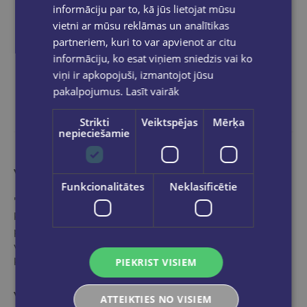
informāciju par to, kā jūs lietojat mūsu
vietni ar mūsu reklāmas un analītikas
partneriem, kuri to var apvienot ar citu
informāciju, ko esat viņiem sniedzis vai ko
viņi ir apkopojuši, izmantojot jūsu
pakalpojumus.
Lasīt vairāk
Strikti
Veiktspējas
Mērķa
nepieciešamie
Vairāk nekā grāmatnīca
Funkcionalitātes
Neklasificētie
"Globuss" ir ideāla pieturvieta grāmatu pasaulē tiem,
kas vēlas iepazīties ar mūsu profesionālo,
pieredzējušo speciālistu izvēlētu - starptautisko un
vietējo izdevēju labāko un populārāko izdevumu
klāstu.
PIEKRIST VISIEM
Veikala kategorijas
ATTEIKTIES NO VISIEM