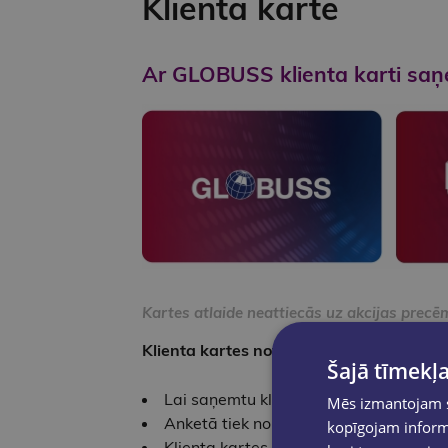
Klienta karte
Ar GLOBUSS klienta karti saņ
Kartes atlaide neattiecās uz akcijas prec
Klienta kartes noteikumi:
Šajā tīmekļa
Lai saņemtu klienta karti ir jāaizpi
Mēs izmantojam sī
Anketā tiek norādīti klienta person
kopīgojam informā
Klienta kartes cena ir 3.00 EUR (cenā