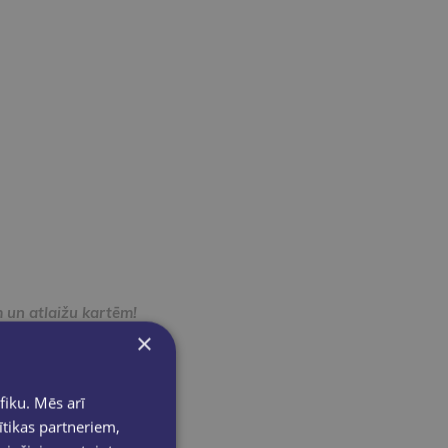
 un atlaižu kartēm!
×
m).
fiku. Mēs arī
asībām.
ītikas partneriem,