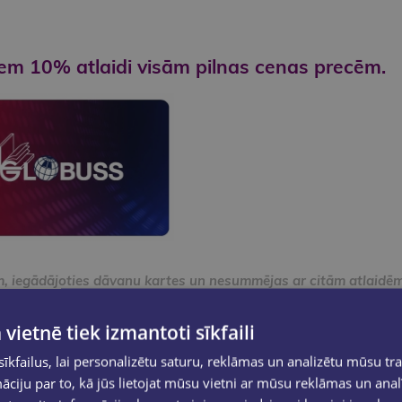
em 10% atlaidi visām pilnas cenas precēm.
ēm, iegādājoties dāvanu kartes un nesummējas ar citām atlaidēm
 vietnē tiek izmantoti sīkfaili
lda pieteikuma anketa (uz vietas kādā no GLOBUSS grāmatnīcā
kfailus, lai personalizētu saturu, reklāmas un analizētu mūsu tra
as dati atbilstoši SIA GLOBUSS A/ SIA LATVIJAS GRĀMATA pr
ciju par to, kā jūs lietojat mūsu vietni ar mūsu reklāmas un anal
 iekļauts 21% PVN)