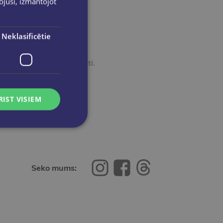
pojuši, izmantojot
. gada maijam.
Neklasificētie
to datu konfidencialitāti.
RIST VISIEM
Seko mums: