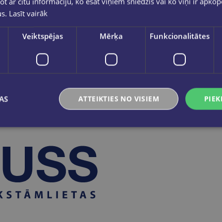
ot ar citu informāciju, ko esat viņiem sniedzis vai ko viņi ir apko
ezmaksas nomaiņa pret jauno karti bija iespējama līdz 2025
us.
Lasīt vairāk
 veco dizainu vairs netiek mainītas un nav aktīvas.
ēlā redzamās kartes.
Veiktspējas
Mērķa
Funkcionalitātes
spektē Klienta karšu dalībnieku privātumu un garantē iesnieg
AS
ATTEIKTIES NO VISIEM
PIEK