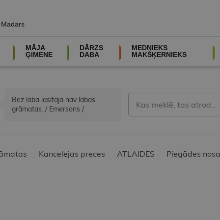
, Madars
MĀJA
DĀRZS
MEDNIEKS
ĢIMENE
DABA
MAKŠĶERNIEKS
Bez laba lasītāja nav labas
grāmatas. / Emersons /
āmatas
Kancelejas preces
ATLAIDES
Piegādes nosa