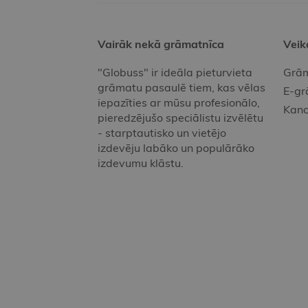
Vairāk nekā grāmatnīca
Veik
"Globuss" ir ideāla pieturvieta
Grām
grāmatu pasaulē tiem, kas vēlas
E-gr
iepazīties ar mūsu profesionālo,
Kanc
pieredzējušo speciālistu izvēlētu
- starptautisko un vietējo
izdevēju labāko un populārāko
izdevumu klāstu.