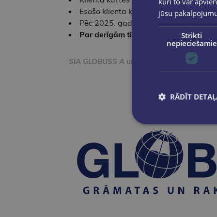
kuri to var apvien
Esošo klienta karšu ar veco dizainu b
jūsu pakalpojum
Pēc 2025. gada maija klienta kartes ar
Par derīgām tiek uzskatītas tikai att
Strikti
nepieciešamie
SIA GLOBUSS A un SIA LATVIJAS GRĀMATA re
RĀDĪT DETAĻ