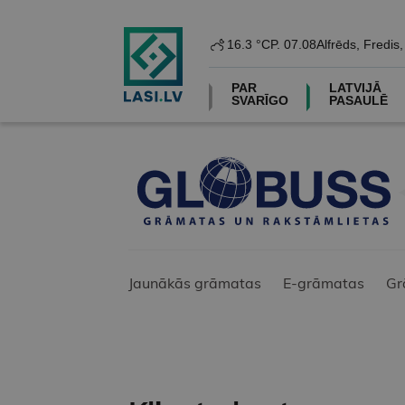
16.3 °C
P. 07.08
Alfrēds, Fredis
PAR
LATVIJĀ
SVARĪGO
PASAULĒ
Jaunākās grāmatas
E-grāmatas
Gr