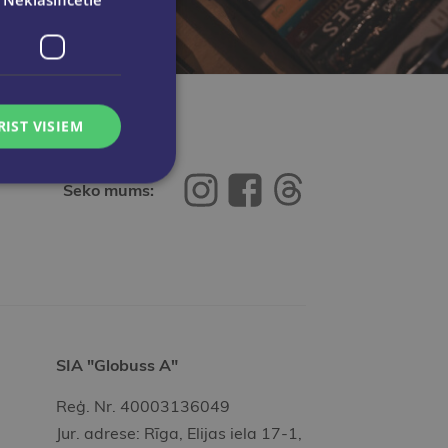
RIST VISIEM
Seko mums:
SIA "Globuss A"
Reģ. Nr. 40003136049
Jur. adrese: Rīga, Elijas iela 17-1,