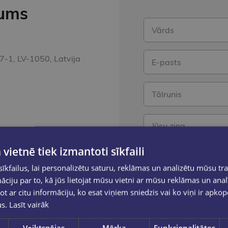
mums
 17-1, LV-1050, Latvija
5
 vietnē tiek izmantoti sīkfaili
s no plkst. 10.00 līdz 18.00.
kfailus, lai personalizētu saturu, reklāmas un analizētu mūsu tra
ciju par to, kā jūs lietojat mūsu vietni ar mūsu reklāmas un anal
Nosūt
ot ar citu informāciju, ko esat viņiem sniedzis vai ko viņi ir apko
us.
Lasīt vairāk
Veiktspējas
Mērķa
Funkcionalitātes