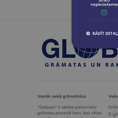
nepieciešamie
RĀDĪT DETAĻ
Vairāk nekā grāmatnīca
Veik
"Globuss" ir ideāla pieturvieta
Grām
grāmatu pasaulē tiem, kas vēlas
E-gr