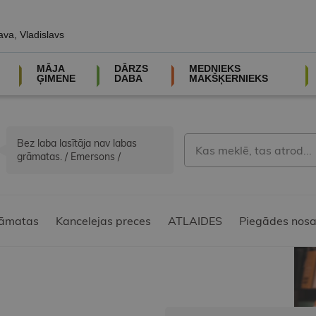
ava, Vladislavs
MĀJA
DĀRZS
MEDNIEKS
ĢIMENE
DABA
MAKŠĶERNIEKS
Bez laba lasītāja nav labas
grāmatas. / Emersons /
āmatas
Kancelejas preces
ATLAIDES
Piegādes nosa