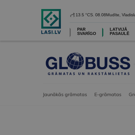
13.5 °C
S. 08.08
Mudīte, Vladisl
PAR
LATVIJĀ
SVARĪGO
PASAULĒ
Jaunākās grāmatas
E-grāmatas
Gr