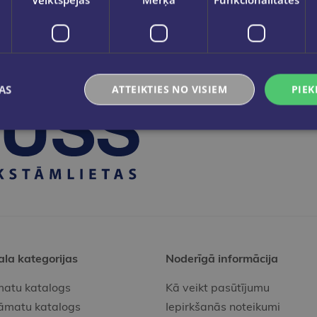
AS
ATTEIKTIES NO VISIEM
PIEK
ala kategorijas
Noderīgā informācija
atu katalogs
Kā veikt pasūtījumu
āmatu katalogs
Iepirkšanās noteikumi