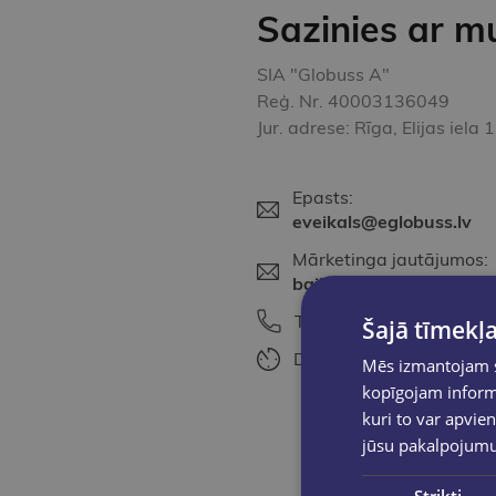
Sazinies ar 
SIA "Globuss A"
Reģ. Nr. 40003136049
Jur. adrese: Rīga, Elijas iela
Epasts:
eveikals@eglobuss.lv
Mārketinga jautājumos:
baiba@eglobuss.lv
Tālrunis:
+371 2561567
Šajā tīmekļa
Darba laiks:
Darba dienā
Mēs izmantojam sī
kopīgojam informā
kuri to var apvien
jūsu pakalpojum
Strikti