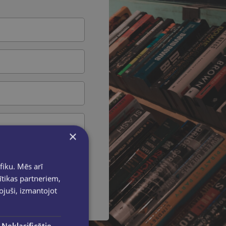
×
fiku. Mēs arī
ītikas partneriem,
īt ziņu
pojuši, izmantojot
Neklasificētie