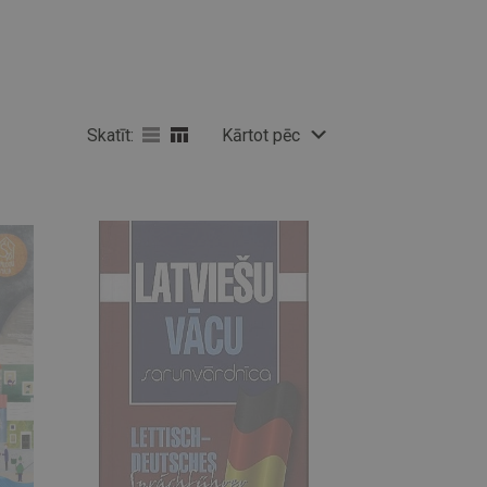
Skatīt:
Kārtot pēc