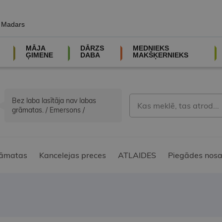
, Madars
MĀJA
DĀRZS
MEDNIEKS
ĢIMENE
DABA
MAKŠĶERNIEKS
Bez laba lasītāja nav labas
grāmatas. / Emersons /
āmatas
Kancelejas preces
ATLAIDES
Piegādes nosa