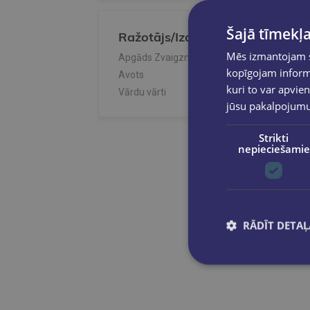
Šajā tīmekļa
Ražotājs/Izdevējs
Mēs izmantojam sī
Apgāds Zvaigzne ABC
kopīgojam informā
Avots
kuri to var apvien
Vārdu vārti
jūsu pakalpojum
Strikti
nepieciešamie
RĀDĪT DETAĻ