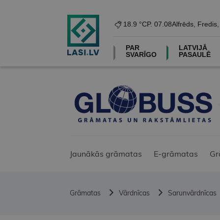
18.9 °C
P. 07.08
Alfrēds, Fredis
PAR
LATVIJĀ
SVARĪGO
PASAULĒ
Jaunākās grāmatas
E-grāmatas
Gr
Grāmatas
Vārdnīcas
Sarunvārdnīcas