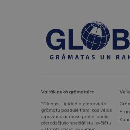
Vairāk nekā grāmatnīca
Veik
"Globuss" ir ideāla pieturvieta
Grām
grāmatu pasaulē tiem, kas vēlas
E-gr
iepazīties ar mūsu profesionālo,
Kanc
pieredzējušo speciālistu izvēlētu
- starptautisko un vietējo