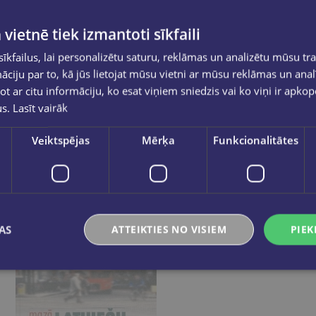
 vietnē tiek izmantoti sīkfaili
kfailus, lai personalizētu saturu, reklāmas un analizētu mūsu tra
ciju par to, kā jūs lietojat mūsu vietni ar mūsu reklāmas un anal
ot ar citu informāciju, ko esat viņiem sniedzis vai ko viņi ir apko
us.
Lasīt vairāk
I.TRESKINA
Latv.-igauņu sarunv. Mini
Veiktspējas
Mērķa
Funkcionalitātes
€2.95
€4.50
Nav noliktavā
Nav noliktavā
AS
ATTEIKTIES NO VISIEM
PIEK