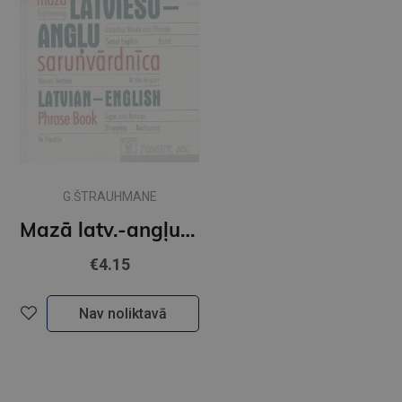
G.ŠTRAUHMANE
Mazā latv.-angļu sarunv-ca
€4.15
Nav noliktavā