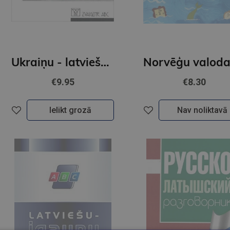
Ukraiņu - latviešu sarunvārdnīca
€9.95
€8.30
Ielikt grozā
Nav noliktavā