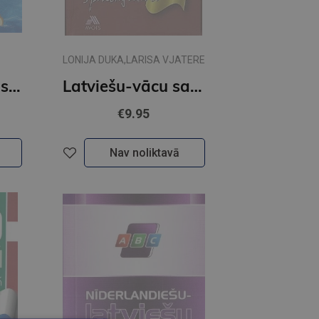
LONIJA DUKA,LARISA VJATERE
Norvēģu valodas mini gramatika
Latviešu-vācu sarunvārdnīca
€9.95
Nav noliktavā