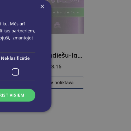
×
fiku. Mēs arī
ītikas partneriem,
pojuši, izmantojot
Krievu-latviešu sarunvārdnīca
Nīderlandiešu-latv.sarun-ca
Neklasificētie
€3.15
Nav noliktavā
RIST VISIEM