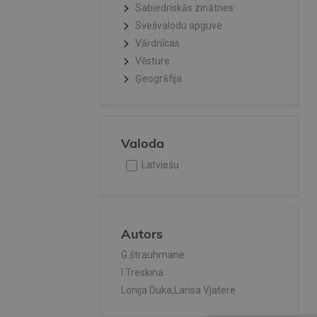
Sabiedriskās zinātnes
Svešvalodu apguve
Vārdnīcas
Vēsture
Ģeogrāfija
Valoda
Latviešu
Autors
G.štrauhmane
I.Treskina
Lonija Duka,Larisa Vjatere