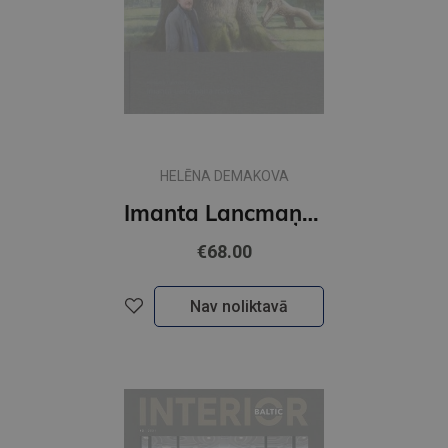
HELĒNA DEMAKOVA
Imanta Lancmaņa māksla
€68.00
Nav noliktavā