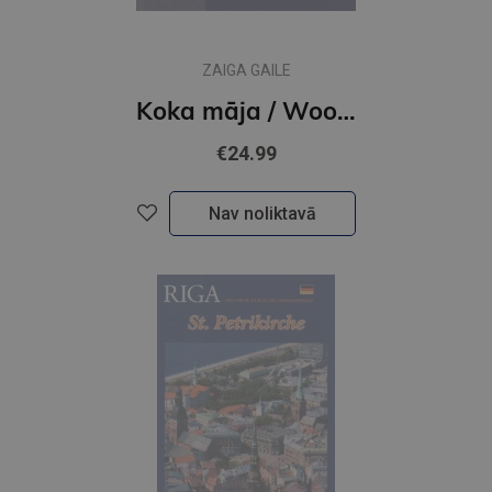
ZAIGA GAILE
Koka māja / Wooden House
€24.99
Nav noliktavā