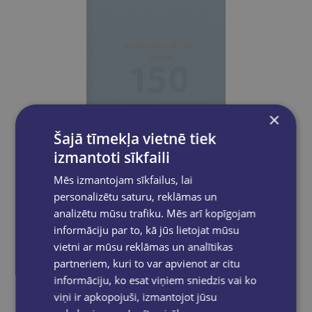
×
Šajā tīmekļa vietnē tiek
izmantoti sīkfaili
Mēs izmantojam sīkfailus, lai
personalizētu saturu, reklāmas un
analizētu mūsu trafiku. Mēs arī kopīgojam
informāciju par to, kā jūs lietojat mūsu
Arhitektūras izglītībai Latvijā 150
vietni ar mūsu reklāmas un analītikas
partneriem, kuri to var apvienot ar citu
€24.99
informāciju, ko esat viņiem sniedzis vai ko
viņi ir apkopojuši, izmantojot jūsu
Nav noliktavā