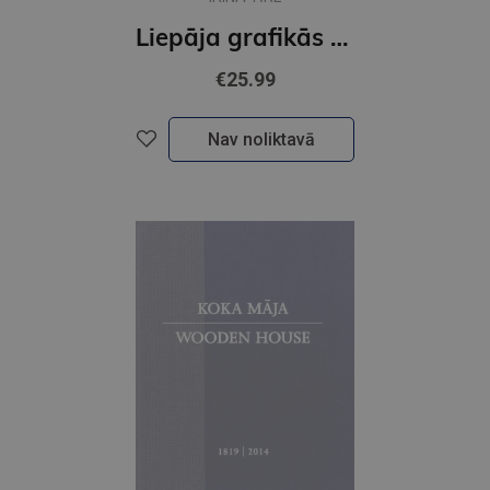
Liepāja grafikās / Liepāja in graphics
€25.99
Nav noliktavā