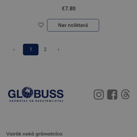
€7.80
Nav noliktavā
‹
1
2
›
Vairāk nekā grāmatnīca