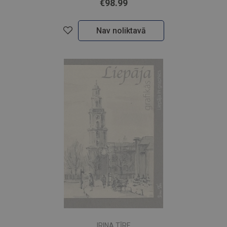
€98.99
Nav noliktavā
IRINA TĪRE