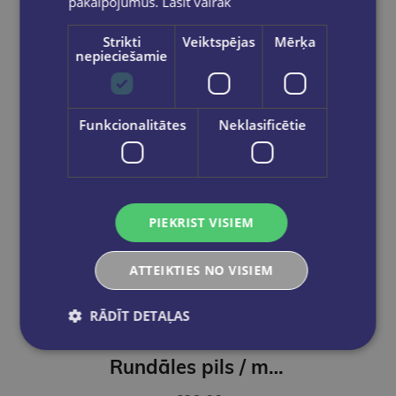
pakalpojumus.
Lasīt vairāk
Strikti
Veiktspējas
Mērķa
nepieciešamie
Funkcionalitātes
Neklasificētie
PIEKRIST VISIEM
ATTEIKTIES NO VISIEM
RĀDĪT DETAĻAS
Rundāles pils / monogrāfija 1 sējums