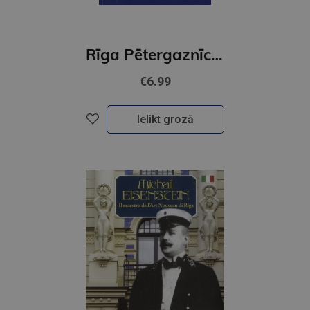
Rīga Pētergaznīca ENG
€6.99
Ielikt grozā