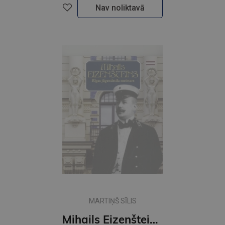
Nav noliktavā
MARTIŅŠ SĪLIS
Mihails Eizenšteins. Rīgas Jūg