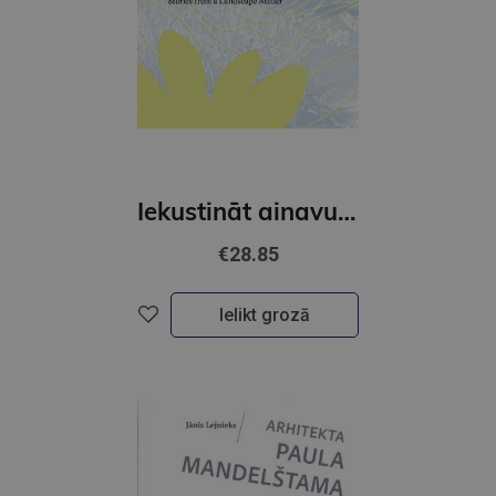
Iekustināt ainavu telpu. Ainavu darbnīcas stāsti
€28.85
Ielikt grozā