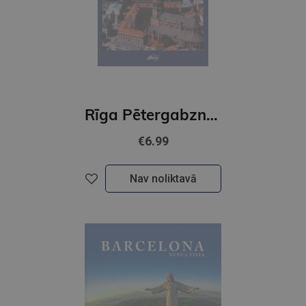
Rīga Pētergabznīca Vācu val
€6.99
Nav noliktavā