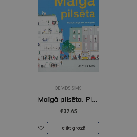
DEIVIDS SIMS
Maigā pilsēta. Plānojuma idejas ērtai dzīvei pilsētā
€32.65
Ielikt grozā