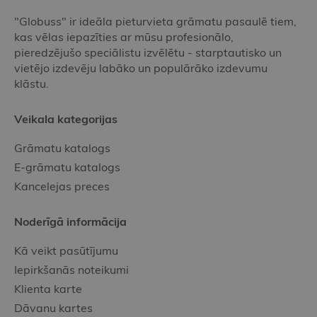
"Globuss" ir ideāla pieturvieta grāmatu pasaulē tiem,
kas vēlas iepazīties ar mūsu profesionālo,
pieredzējušo speciālistu izvēlētu - starptautisko un
vietējo izdevēju labāko un populārāko izdevumu
klāstu.
Veikala kategorijas
Grāmatu katalogs
E-grāmatu katalogs
Kancelejas preces
Noderīgā informācija
Kā veikt pasūtījumu
Iepirkšanās noteikumi
Klienta karte
Dāvanu kartes