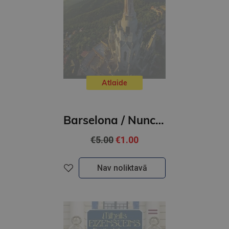
Atlaide
Barselona / Nunca Vista
€5.00
€1.00
Nav noliktavā