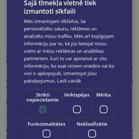
Šajā tīmekļa vietnē tiek
izmantoti sīkfaili
Mēs izmantojam sīkfailus, lai
personalizētu saturu, reklāmas un
Produkta apraksts
analizētu mūsu trafiku. Mēs arī kopīgojam
informāciju par to, kā jūs lietojat mūsu
vietni ar mūsu reklāmas un analītikas
Sanita Strautniece
(1986) debitēja rakstniecībā ar ziemas
partneriem, kuri to var apvienot ar citu
romānu "Ieputinātie", kas uzreiz izpelnījās lasītāju mīlestību.
informāciju, ko esat viņiem sniedzis vai ko
Tam sekoja pavasara romāns "Apreibinātie", vasaras romāns
viņi ir apkopojuši, izmantojot jūsu
"Kvēlojošie", un tagad cikls noslēdzas ar ceturtās draudzenes
pakalpojumus.
Lasīt vairāk
stāstu rudens romānā "Vējainie". Ikdienā strādā Uzņēmumu
reģistrā, ir kaislīga ceļotāja, un brīvajos brīžos labprāt cep kūkas.
Strikti
Veiktspējas
Mērķa
nepieciešamie
Māksliniece Natālija Kugajevska
ATSAUKSME
Funkcionalitātes
Neklasificētie
Rudens vēji ir tāds interesanta parādība - tie aizvējo visu
traucējošo un lieko, atstājot pamatu. Pamatu, uz kā iespējams