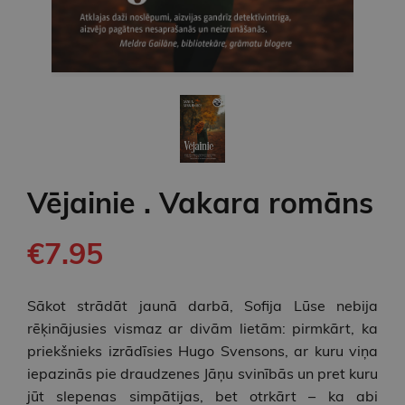
Vējainie . Vakara romāns
€7.95
Sākot strādāt jaunā darbā, Sofija Lūse nebija
rēķinājusies vismaz ar divām lietām: pirmkārt, ka
priekšnieks izrādīsies Hugo Svensons, ar kuru viņa
iepazinās pie draudzenes Jāņu svinībās un pret kuru
jūt slepenas simpātijas, bet otrkārt – ka abi