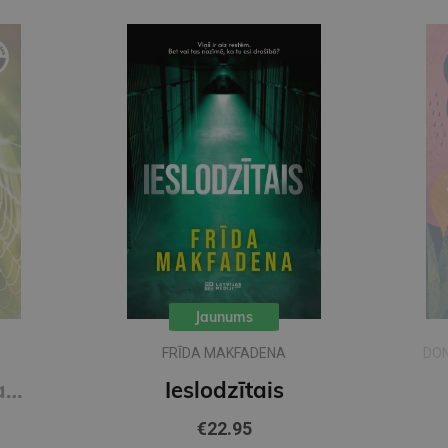
Jaunums
FRĪDA MAKFADENA
DON
Zīda neceļi. Vakara romāns
Ieslodzītais
€22.95