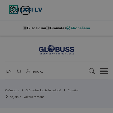
E-izdevumi
Grāmatas
Abonēšana
EN
Ienākt
Grāmatas
Grāmatas latviešu valodā
Romāni
Vējainie . Vakara romāns