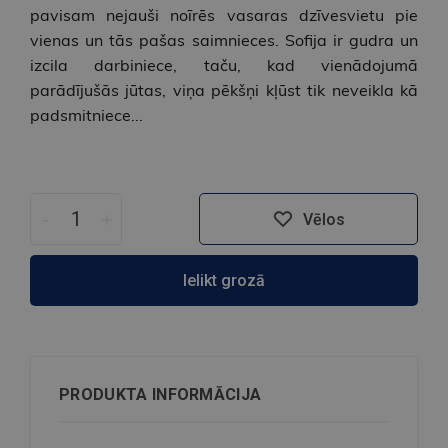
pavisam nejauši noīrēs vasaras dzīvesvietu pie
vienas un tās pašas saimnieces. Sofija ir gudra un
izcila darbiniece, taču, kad vienādojumā
parādījušās jūtas, viņa pēkšņi kļūst tik neveikla kā
padsmitniece...
-
+
Vēlos
Ielikt grozā
PRODUKTA INFORMĀCIJA