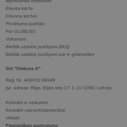
Iepirkšanās noteikumi
Klienta karte
Dāvanu kartes
Privātuma politika
Par GLOBUSS
Vakances
Biežāk uzdotie jautājumi (BUJ)
Biežāk uzdotie jautājumi par e-grāmatām
SIA "Globuss A"
Reģ. Nr. 40003136049
Jur. adrese: Rīga, Elijas iela 17-1, LV-1050, Latvija
Kontakti e-veikalam
Kontakti vairumtirdzniecībai
Veikali
Pieejamības paziņojums