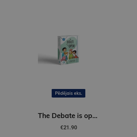
Pēdējais eks.
The Debate is open! (B1)
€21.90