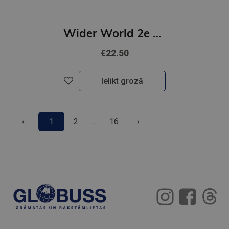
Wider World 2e Starter Student's Book & eBook
€22.50
Ielikt grozā
‹
1
2
...
16
›