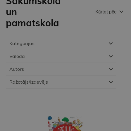
Sākumskola
un
Kārtot pēc
pamatskola
Kategorijas
Valoda
Autors
Ražotājs/Izdevējs