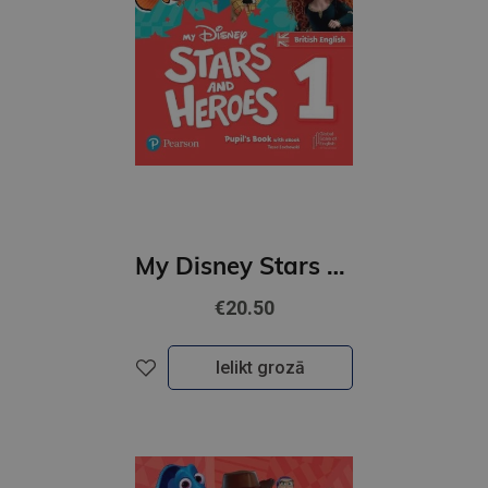
My Disney Stars and Heroes British Edition Level 1 Pupil's Book with eBook and Digital Activities
€20.50
Ielikt grozā