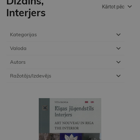
Dizains,
Kārtot pēc
Interjers
Kategorijas
Valoda
Autors
Ražotājs/Izdevējs