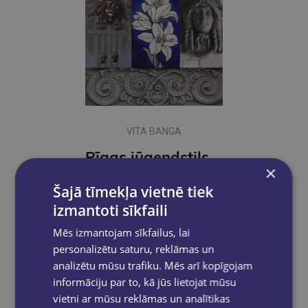
VITA BANGA
Rīgas jūgendstils Interjers
×
€15.95
Šajā tīmekļa vietnē tiek
izmantoti sīkfaili
Ielikt grozā
Mēs izmantojam sīkfailus, lai
personalizētu saturu, reklāmas un
analizētu mūsu trafiku. Mēs arī kopīgojam
informāciju par to, kā jūs lietojat mūsu
vietni ar mūsu reklāmas un analītikas