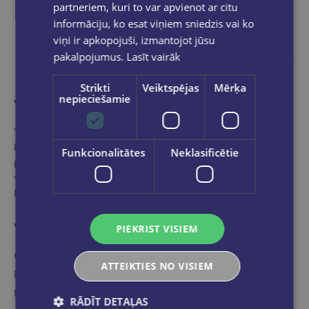
partneriem, kuri to var apvienot ar citu
informāciju, ko esat viņiem sniedzis vai ko
viņi ir apkopojuši, izmantojot jūsu
pakalpojumus.
Lasīt vairāk
Strikti
Veiktspējas
Mērķa
nepieciešamie
Vairāk nekā grāmatnīca
"Globuss" ir ideāla pieturvieta grāmatu pasaulē tiem,
kas vēlas iepazīties ar mūsu profesionālo,
Funkcionalitātes
Neklasificētie
pieredzējušo speciālistu izvēlētu - starptautisko un
vietējo izdevēju labāko un populārāko izdevumu
klāstu.
Veikala kategorijas
PIEKRIST VISIEM
Grāmatu katalogs
ATTEIKTIES NO VISIEM
E-grāmatu katalogs
Kancelejas preces
RĀDĪT DETAĻAS