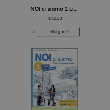
NOI ci siamo 2 Libro studente + Libro digitale + ELi LINK App (A1)
€12.50
Ielikt grozā