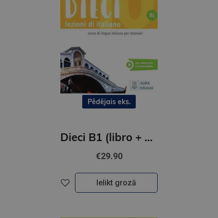
Pēdējais eks.
Dieci B1 (libro + audio e video online)
€29.90
Ielikt grozā