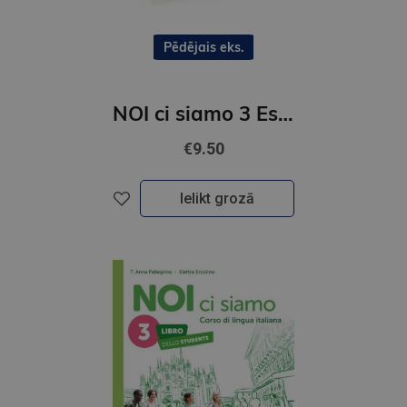
Pēdējais eks.
NOI ci siamo 3 Eserciziario + Libro digitale + ELi LINK App (B1)
€9.50
Ielikt grozā