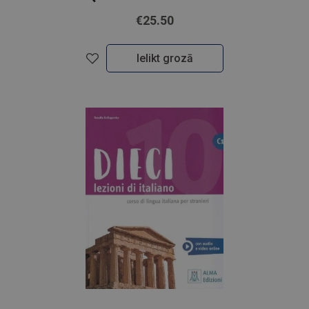
€25.50
Ielikt grozā