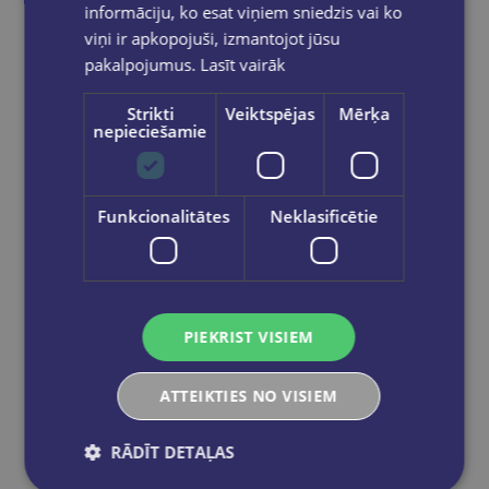
L´italiano Con Il Cinema B1/C1 (libro)
informāciju, ko esat viņiem sniedzis vai ko
viņi ir apkopojuši, izmantojot jūsu
€20.90
pakalpojumus.
Lasīt vairāk
Strikti
Veiktspējas
Mērķa
Ielikt grozā
nepieciešamie
Funkcionalitātes
Neklasificētie
PIEKRIST VISIEM
ATTEIKTIES NO VISIEM
RĀDĪT DETAĻAS