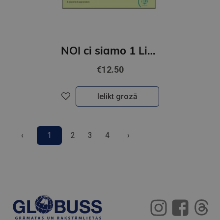
NOI ci siamo 1 Libro studente + Libro digitale + ELi LINK App (A1)
€12.50
Ielikt grozā
‹
1
2
3
4
›