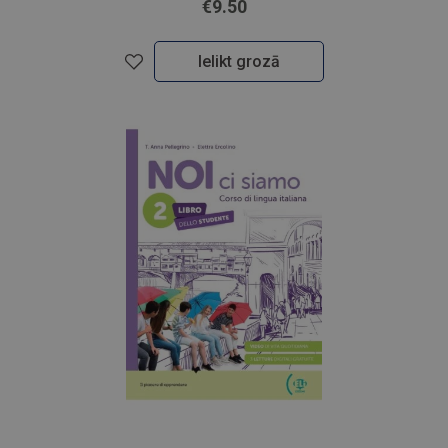
€9.50
Ielikt grozā