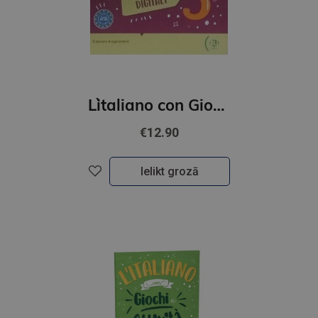
L`italiano con Giochi e Attivita B1-B2
€12.90
Ielikt grozā