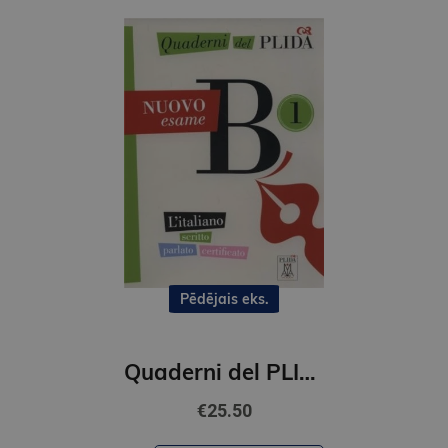
Pēdējais eks.
Quaderni del PLIDA – NUOVO esame (B1)
€25.50