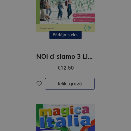
Pēdējais eks.
NOI ci siamo 3 Libro studente + Libro digitale + ELi LINK App (B1)
€12.50
Ielikt grozā