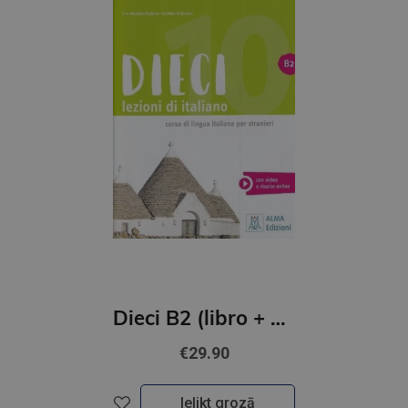
Dieci B2 (libro + audio e video online)
€29.90
Ielikt grozā