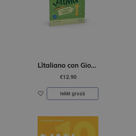
L`italiano con Giochi e Attivita A1-A2
€12.90
Ielikt grozā