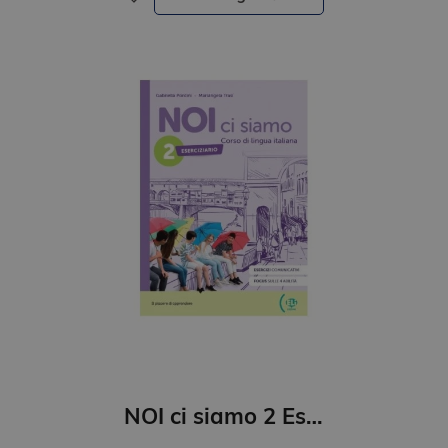
NOI ci siamo 2 Eserciziario + Libro digitale + ELi LINK App (A1)