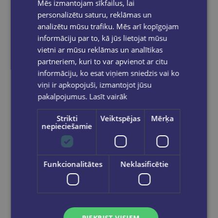
Mēs izmantojam sīkfailus, lai
personalizētu saturu, reklāmas un
analizētu mūsu trafiku. Mēs arī kopīgojam
informāciju par to, kā jūs lietojat mūsu
vietni ar mūsu reklāmas un analītikas
partneriem, kuri to var apvienot ar citu
informāciju, ko esat viņiem sniedzis vai ko
viņi ir apkopojuši, izmantojot jūsu
pakalpojumus.
Lasīt vairāk
Strikti
Veiktspējas
Mērķa
nepieciešamie
Funkcionalitātes
Neklasificētie
Skavotājs 12 lpp N10
€1.95
PIEKRIST VISIEM