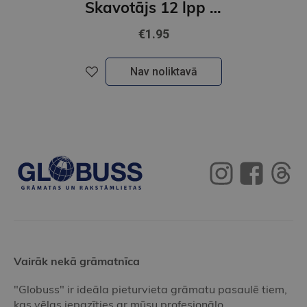
Skavotājs 12 lpp melns N10
€1.95
Nav noliktavā
Vairāk nekā grāmatnīca
"Globuss" ir ideāla pieturvieta grāmatu pasaulē tiem,
kas vēlas iepazīties ar mūsu profesionālo,