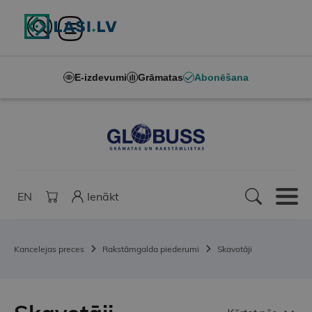
E-izdevumi
Grāmatas
Abonēšana
EN
Ienākt
Kancelejas preces
Rakstāmgalda piederumi
Skavotāji