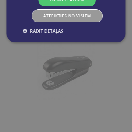
Ielikt grozā
ATTEIKTIES NO VISIEM
RĀDĪT DETAĻAS