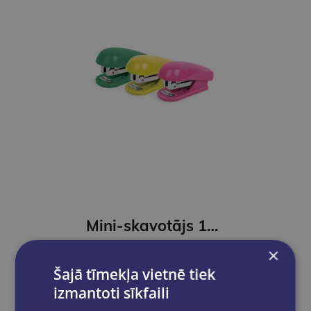
Mini-skavotājs 12lpp,dzeltens
×
€1.90
Šajā tīmekļa vietnē tiek
izmantoti sīkfaili
Ielikt grozā