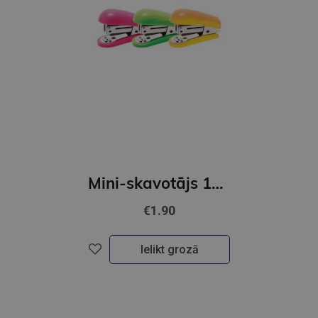
Mini-skavotājs 12lpp,zaļš
€1.90
Ielikt grozā