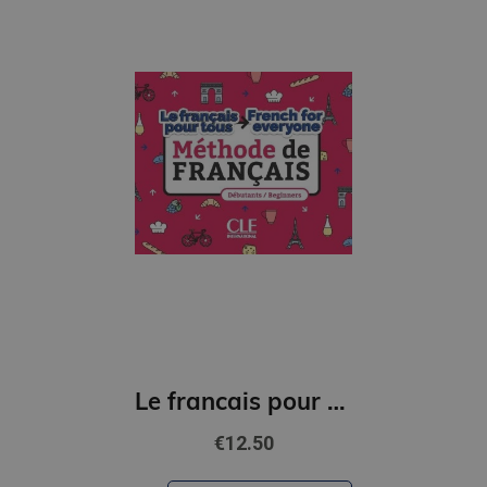
Le francais pour tous / French for everyone. Methode de francais (A1/A2) Livre + Audio
€12.50