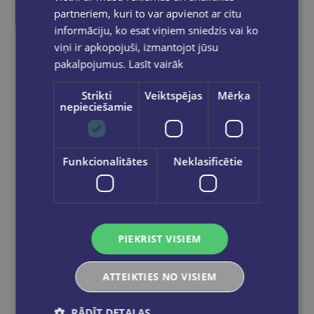
partneriem, kuri to var apvienot ar citu
informāciju, ko esat viņiem sniedzis vai ko
viņi ir apkopojuši, izmantojot jūsu
Defi actuel 2 – Cahier d´exercices
pakalpojumus.
Lasīt vairāk
€16.90
Strikti
Veiktspējas
Mērķa
nepieciešamie
Ielikt grozā
Funkcionalitātes
Neklasificētie
PIEKRIST VISIEM
ATTEIKTIES NO VISIEM
RĀDĪT DETAĻAS