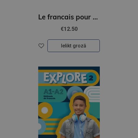
Le francais pour tous / French for everyone. Le vocabulaire par les jeux (A1/A2) Livre + Audio
€12.50
Ielikt grozā