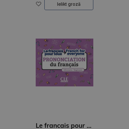
Ielikt grozā
Le francais pour tous / French for everyone. La prononciation du francais (A1/A2) Livre + Audio