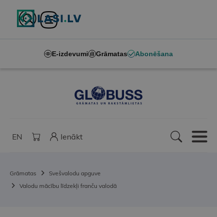
E-izdevumi
Grāmatas
Abonēšana
EN
Ienākt
Grāmatas
Svešvalodu apguve
Valodu mācību līdzekļi franču valodā