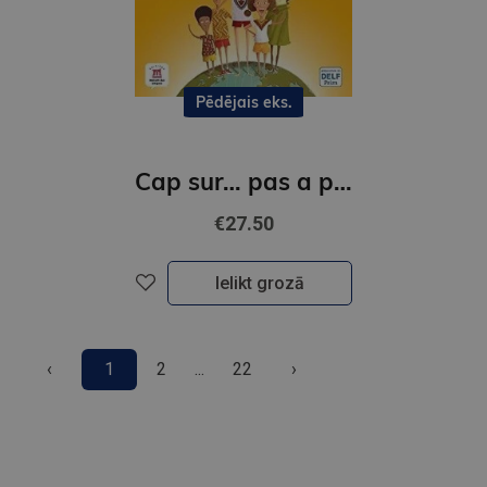
Pēdējais eks.
Cap sur… pas a pas 3 – Edition hybride – Livre de l’eleve + Cahier d’activites
€27.50
Ielikt grozā
‹
1
2
...
22
›