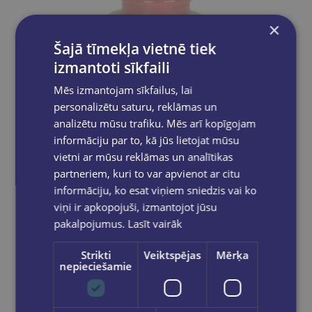
×
Šajā tīmekļa vietnē tiek
izmantoti sīkfaili
Mēs izmantojam sīkfailus, lai
personalizētu saturu, reklāmas un
analizētu mūsu trafiku. Mēs arī kopīgojam
informāciju par to, kā jūs lietojat mūsu
vietni ar mūsu reklāmas un analītikas
partneriem, kuri to var apvienot ar citu
Tuša 20g sarkana
informāciju, ko esat viņiem sniedzis vai ko
€1.50
viņi ir apkopojuši, izmantojot jūsu
pakalpojumus.
Lasīt vairāk
Nav noliktavā
Strikti
Veiktspējas
Mērķa
nepieciešamie