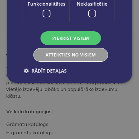
Funkcionalitātes
Neklasificētie
PIEKRIST VISIEM
ATTEIKTIES NO VISIEM
Vairāk nekā grāmatnīca
"Globuss" ir ideāla pieturvieta grāmatu pasaulē tiem,
RĀDĪT DETAĻAS
kas vēlas iepazīties ar mūsu profesionālo,
pieredzējušo speciālistu izvēlētu - starptautisko un
vietējo izdevēju labāko un populārāko izdevumu
klāstu.
Veikala kategorijas
Grāmatu katalogs
E-grāmatu katalogs