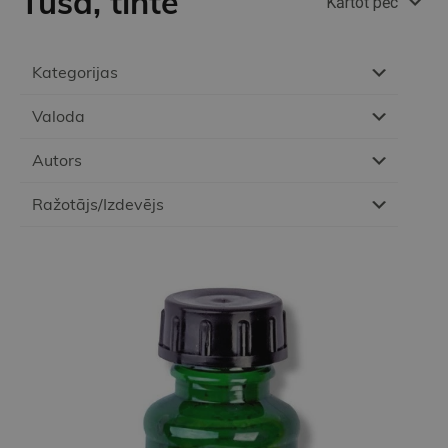
Tuša, tinte
Kārtot pēc
Kategorijas
Valoda
Autors
Ražotājs/Izdevējs