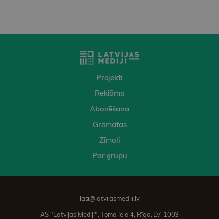
Projekti
Reklāma
Abonēšana
Grāmatas
Zīmoli
Par grupu
lasi@latvijasmediji.lv
AS "Latvijas Mediji", Toma iela 4, Rīga, LV-1003