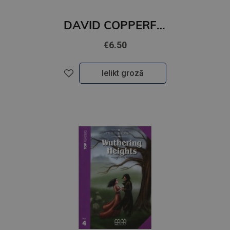
DAVID COPPERFIELD (level 4)+CD
€6.50
Ielikt grozā