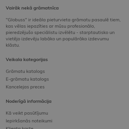
Vairāk nekā grāmatnīca
"Globuss" ir ideāla pieturvieta grāmatu pasaulē tiem,
kas vēlas iepazīties ar mūsu profesionālo,
pieredzējušo speciālistu izvēlētu - starptautisko un
vietējo izdevēju labāko un populārāko izdevumu
klāstu.
Veikala kategorijas
Grāmatu katalogs
E-grāmatu katalogs
Kancelejas preces
Noderīgā informācija
Kā veikt pasūtījumu
Iepirkšanās noteikumi
Klienta karte