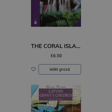
THE CORAL ISLAND (level 4)+CD
€6.50
Ielikt grozā