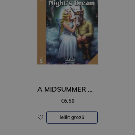
A MIDSUMMER NIGHT’S DREAM (level 5)+CD
€6.50
Ielikt grozā