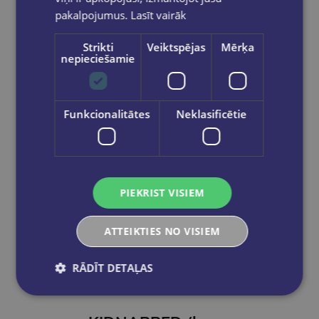
pakalpojumus.
Lasīt vairāk
Ielikt grozā
Strikti
Veiktspējas
Mērķa
nepieciešamie
Funkcionalitātes
Neklasificētie
PIEKRIST VISIEM
ATTEIKTIES NO VISIEM
RĀDĪT DETAĻAS
Pēdējais eks.