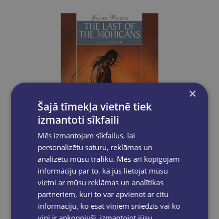
×
Šajā tīmekļa vietnē tiek
izmantoti sīkfaili
Mēs izmantojam sīkfailus, lai
personalizētu saturu, reklāmas un
Pēdējais eks.
analizētu mūsu trafiku. Mēs arī kopīgojam
informāciju par to, kā jūs lietojat mūsu
vietni ar mūsu reklāmas un analītikas
THE LAST OF THE MOHICANS (level 3)
partneriem, kuri to var apvienot ar citu
informāciju, ko esat viņiem sniedzis vai ko
€4.50
viņi ir apkopojuši, izmantojot jūsu