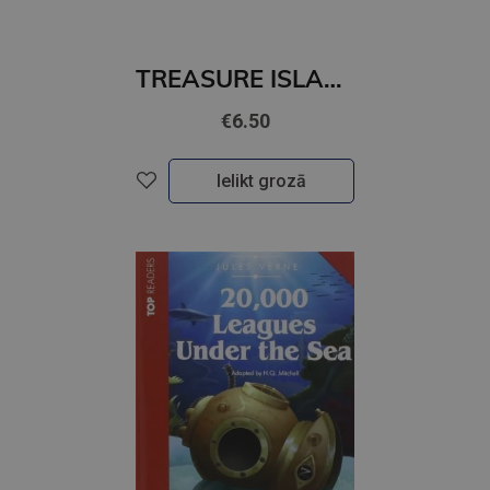
TREASURE ISLAND (level 3)+CD
€6.50
Ielikt grozā