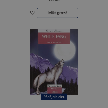
Ielikt grozā
Pēdējais eks.