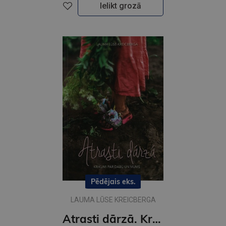
Ielikt grozā
Pēdējais eks.
LAUMA LŪSE KREICBERGA
Atrasti dārzā. Krikumi par dabu un mums