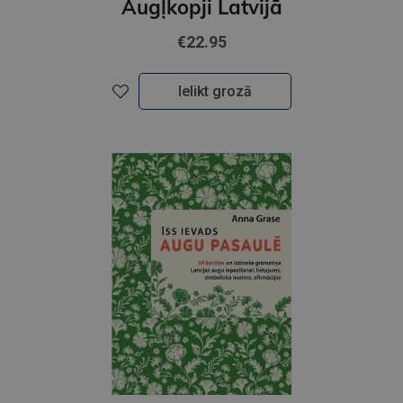
Augļkopji Latvijā
€22.95
Ielikt grozā