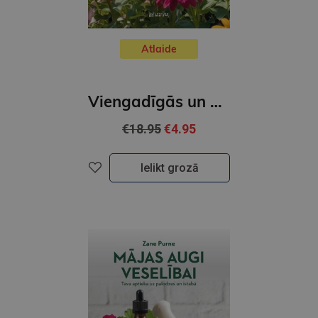
Atlaide
Viengadīgās un divgadīgās puķes
€18.95
€4.95
Ielikt grozā