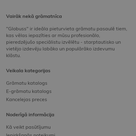
Vairāk nekā grāmatnīca
"Globuss" ir ideāla pieturvieta grāmatu pasaulē tiem,
kas vēlas iepazīties ar mūsu profesionālo,
pieredzējušo speciālistu izvēlētu - starptautisko un
vietējo izdevēju labāko un populārāko izdevumu
klāstu.
Veikala kategorijas
Grāmatu katalogs
E-grāmatu katalogs
Kancelejas preces
Noderīgā informācija
Kā veikt pasūtījumu
Iepirkšanās noteikumi