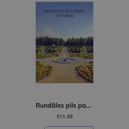
Rundāles pils parks un dārzi
€11.50