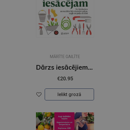
MĀRĪTE GAILĪTE
Dārzs iesācējiem. No būvbedres un nezālēm līdz skaitām sakņu, augļu un puķu dobēm
€20.95
Ielikt grozā