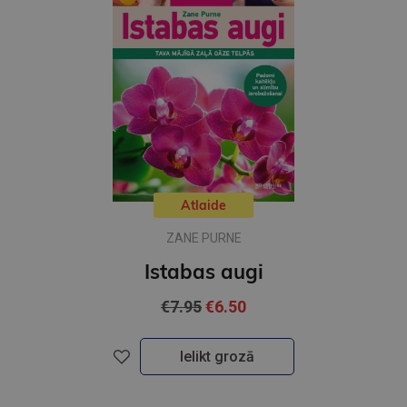
Atlaide
ZANE PURNE
Istabas augi
€7.95
€6.50
Ielikt grozā