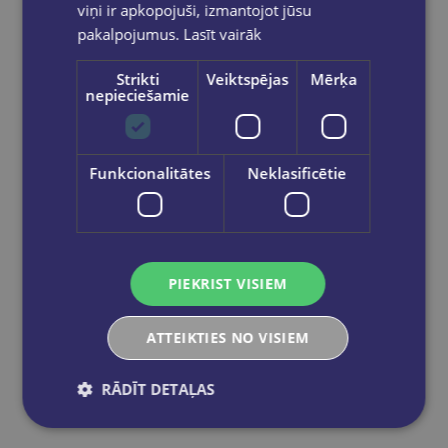
€21.00
€7.95
viņi ir apkopojuši, izmantojot jūsu
pakalpojumus.
Lasīt vairāk
Ielikt grozā
Strikti
Veiktspējas
Mērķa
nepieciešamie
Funkcionalitātes
Neklasificētie
PIEKRIST VISIEM
ATTEIKTIES NO VISIEM
RĀDĪT DETAĻAS
Atlaide