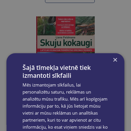
×
Šajā tīmekļa vietnē tiek
izmantoti sīkfaili
Mēs izmantojam sīkfailus, lai
personalizētu saturu, reklāmas un
analizētu mūsu trafiku. Mēs arī kopīgojam
Atlaide
informāciju par to, kā jūs lietojat mūsu
vietni ar mūsu reklāmas un analītikas
Skuju kokaugi
partneriem, kuri to var apvienot ar citu
informāciju, ko esat viņiem sniedzis vai ko