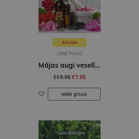
Atlaide
ZANE PURNE
Mājas augi veselībai. Tava aptieka uz palodzes un istabā
€19.95
€7.95
Ielikt grozā