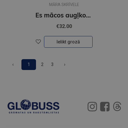
MĀRA SKRĪVELE
Es mācos augļkopību
€32.00
Ielikt grozā
‹
1
2
3
›