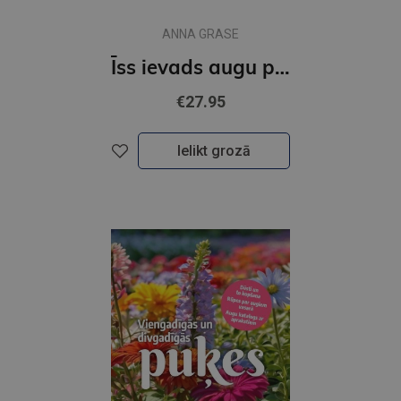
ANNA GRASE
Īss ievads augu pasaulē
€27.95
Ielikt grozā