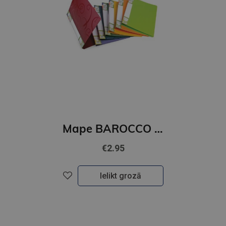
Mape BAROCCO ar atsperu ātršuveju lillā
€2.95
Ielikt grozā