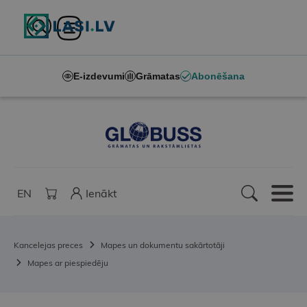
E-izdevumi
Grāmatas
Abonēšana
EN
Ienākt
Kancelejas preces
Mapes un dokumentu sakārtotāji
Mapes ar piespiedēju