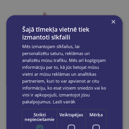
×
Šajā tīmekļa vietnē tiek
izmantoti sīkfaili
Mēs izmantojam sīkfailus, lai
personalizētu saturu, reklāmas un
analizētu mūsu trafiku. Mēs arī kopīgojam
informāciju par to, kā jūs lietojat mūsu
vietni ar mūsu reklāmas un analītikas
partneriem, kuri to var apvienot ar citu
informāciju, ko esat viņiem sniedzis vai ko
Mape BAROCCO ar atsperu ātršuveju citrusa krāsā
viņi ir apkopojuši, izmantojot jūsu
pakalpojumus.
Lasīt vairāk
€2.95
Strikti
Veiktspējas
Mērķa
nepieciešamie
Nav noliktavā