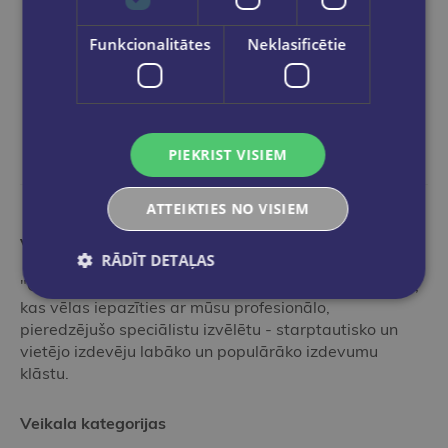
Funkcionalitātes
Neklasificētie
PIEKRIST VISIEM
ATTEIKTIES NO VISIEM
Vairāk nekā grāmatnīca
RĀDĪT DETAĻAS
"Globuss" ir ideāla pieturvieta grāmatu pasaulē tiem,
kas vēlas iepazīties ar mūsu profesionālo,
pieredzējušo speciālistu izvēlētu - starptautisko un
vietējo izdevēju labāko un populārāko izdevumu
klāstu.
Veikala kategorijas