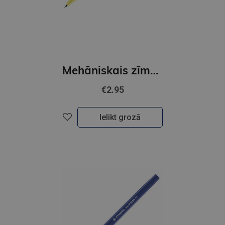
Mehāniskais zīmulis - Stabilo Fun Max, 0,5 mm
€2.95
Ielikt grozā