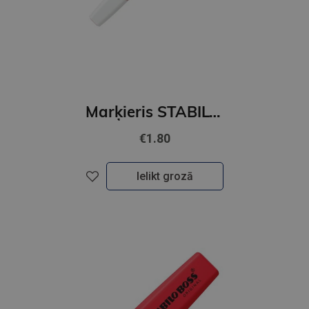
Marķieris STABILO Swing cool Nature COLORS Wildflower, blush
€1.80
Ielikt grozā