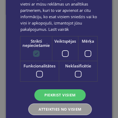
vietni ar mūsu reklāmas un analītikas
partneriem, kuri to var apvienot ar citu
informāciju, ko esat viņiem sniedzis vai ko
viņi ir apkopojuši, izmantojot jūsu
pakalpojumus.
Lasīt vairāk
Krāsaino marķieru komplekts STABILO BOSS ORIGINAL NatureCOLORS Wildflower
€6.95
Strikti
Veiktspējas
Mērķa
nepieciešamie
Ielikt grozā
Funkcionalitātes
Neklasificētie
PIEKRIST VISIEM
ATTEIKTIES NO VISIEM