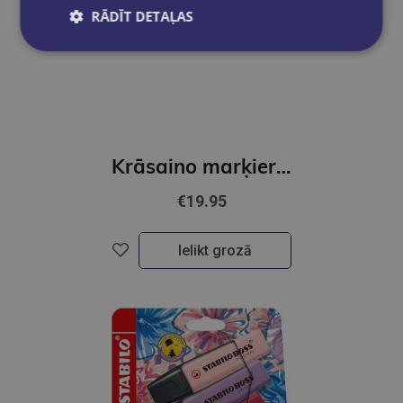
RĀDĪT DETAĻAS
Krāsaino marķieru komplekts STABILO BOSS ORIGINAL NatureCOLORS Wildflower, iepakojumā 10 gab.
€19.95
Ielikt grozā