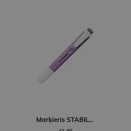
Marķieris STABILO Swing cool Nature COLORS Wildflower, violet
€1.80