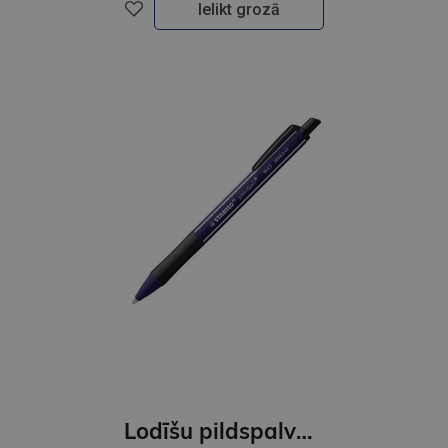
Ielikt grozā
Lodīšu pildspalva STABILO Pointball NatureCOLORS Wildflower, prussian blue / zila