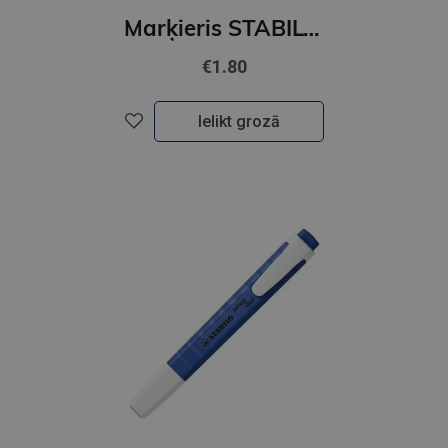
Marķieris STABILO Swing cool Nature COLORS Wildflower, burgundy
€1.80
Ielikt grozā