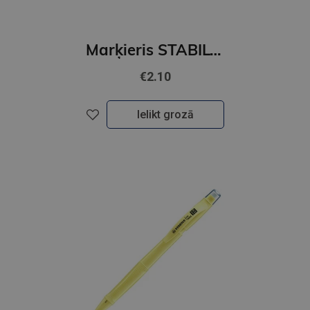
Marķieris STABILO BOSS ORIGINAL NatureCOLORS Wildflower, burgundy
€2.10
Ielikt grozā