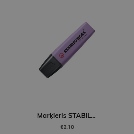
Marķieris STABILO BOSS ORIGINAL NatureCOLORS Wildflower, grey violet
€2.10