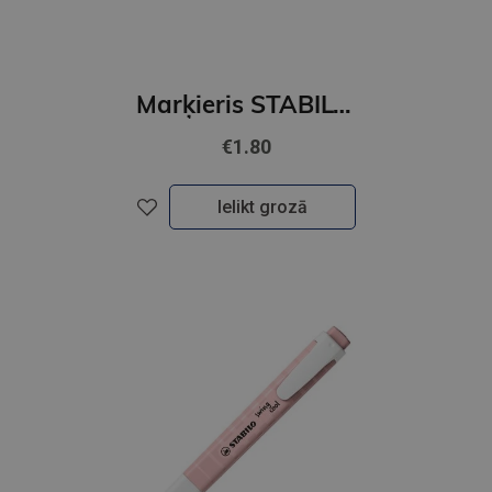
Marķieris STABILO Swing cool Nature COLORS Wildflower, ultramarine
€1.80
Ielikt grozā