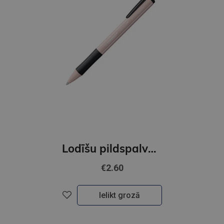
Lodīšu pildspalva STABILO Pointball NatureCOLORS Wildflower, blush / zila
€2.60
Ielikt grozā