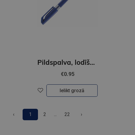
Pildspalva, lodīšu - Stabilo Excel, XF - Zila
€0.95
Ielikt grozā
‹
1
2
...
22
›