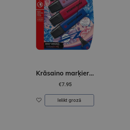
Krāsaino marķieru komplekts STABILO BOSS ORIGINAL NatureCOLORS Wildflower, iepakojumā 4 gab.
€7.95
Ielikt grozā