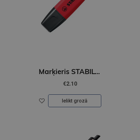
Marķieris STABILO BOSS ORIGINAL, realred
€2.10
Ielikt grozā