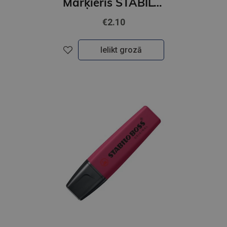
Marķieris STABILO BOSS ORIGINAL NatureCOLORS Wildflower, ultramarine
€2.10
Ielikt grozā