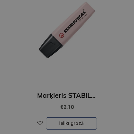
Marķieris STABILO BOSS ORIGINAL NatureCOLORS Wildflower, rouge
€2.10
Ielikt grozā