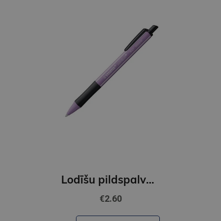
Lodīšu pildspalva STABILO Pointball NatureCOLORS Wildflower, grey violet / zila
€2.60