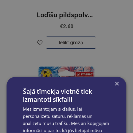
Lodīšu pildspalva STABILO Pointball NatureCOLORS Wildflower, burgundy / zila
€2.60
Ielikt grozā
×
Šajā tīmekļa vietnē tiek
izmantoti sīkfaili
Mēs izmantojam sīkfailus, lai
personalizētu saturu, reklāmas un
analizētu mūsu trafiku. Mēs arī kopīgojam
informāciju par to, kā jūs lietojat mūsu