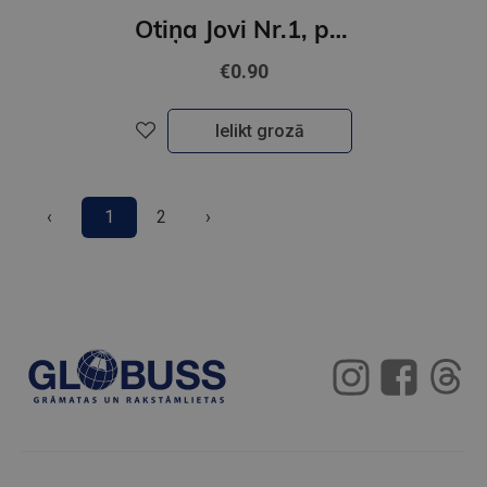
Otiņa Jovi Nr.1, ponija, apaļa
€0.90
Ielikt grozā
‹
1
2
›