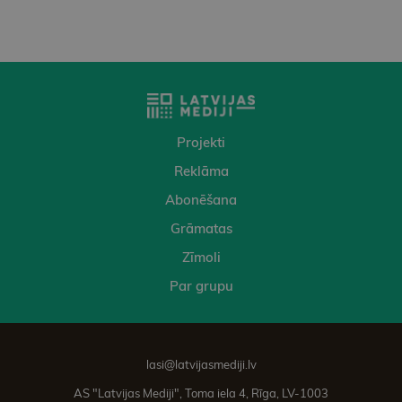
Projekti
Reklāma
Abonēšana
Grāmatas
Zīmoli
Par grupu
lasi@latvijasmediji.lv
AS "Latvijas Mediji", Toma iela 4, Rīga, LV-1003