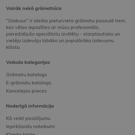
Vairāk nekā grāmatnīca
"Globuss" ir ideāla pieturvieta grāmatu pasaulē tiem,
kas vēlas iepazīties ar mūsu profesionālo,
pieredzējušo speciālistu izvēlētu - starptautisko un
vietējo izdevēju labāko un populārāko izdevumu
klāstu.
Veikala kategorijas
Grāmatu katalogs
E-grāmatu katalogs
Kancelejas preces
Noderīgā informācija
Kā veikt pasūtījumu
Iepirkšanās noteikumi
Klienta karte