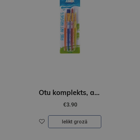
Otu komplekts, ar mīksktu satvērienu, 4 gab.
€3.90
Ielikt grozā