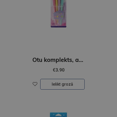
Otu komplekts, ar mīkstu satvērienu, Pastel, 4 gab.
€3.90
Ielikt grozā