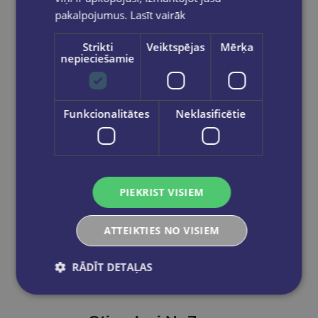
pakalpojumus.
Lasīt vairāk
Ielikt grozā
Strikti
Veiktspējas
Mērķa
nepieciešamie
Funkcionalitātes
Neklasificētie
PIEKRIST VISIEM
ATTEIKTIES NO VISIEM
RĀDĪT DETAĻAS