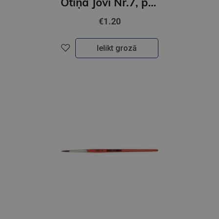
Otiņa Jovi Nr.7, ponija, apaļa
€1.20
Ielikt grozā