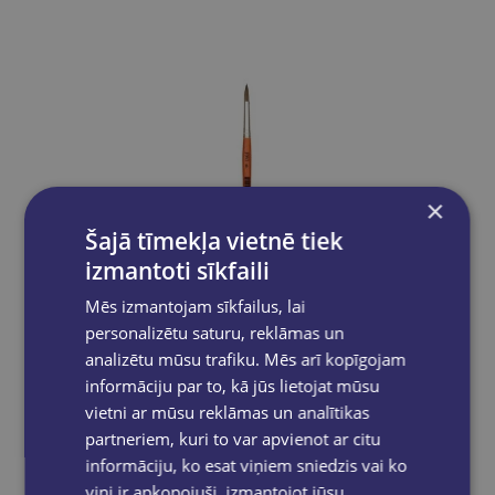
×
Šajā tīmekļa vietnē tiek
izmantoti sīkfaili
Mēs izmantojam sīkfailus, lai
personalizētu saturu, reklāmas un
analizētu mūsu trafiku. Mēs arī kopīgojam
informāciju par to, kā jūs lietojat mūsu
vietni ar mūsu reklāmas un analītikas
Otiņa Jovi Nr.8, ponija, apaļa
partneriem, kuri to var apvienot ar citu
informāciju, ko esat viņiem sniedzis vai ko
€1.40
viņi ir apkopojuši, izmantojot jūsu