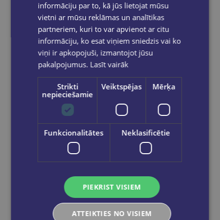
informāciju par to, kā jūs lietojat mūsu
vietni ar mūsu reklāmas un analītikas
partneriem, kuri to var apvienot ar citu
informāciju, ko esat viņiem sniedzis vai ko
viņi ir apkopojuši, izmantojot jūsu
pakalpojumus.
Lasīt vairāk
Strikti
Veiktspējas
Mērķa
nepieciešamie
Funkcionalitātes
Neklasificētie
JANI, ABU; KHOSLA, SANDEEP
India Fantastique Fashion
€28.50
PIEKRIST VISIEM
Nav noliktavā
ATTEIKTIES NO VISIEM