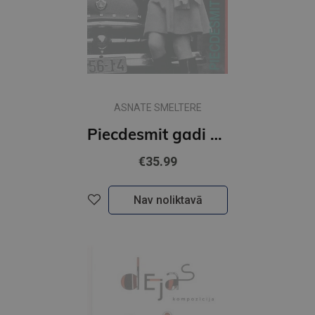
ASNATE SMELTERE
Piecdesmit gadi Rīgas modē
€35.99
Nav noliktavā