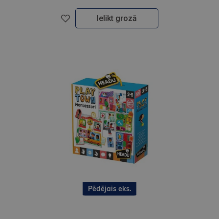
Ielikt grozā
Pēdējais eks.