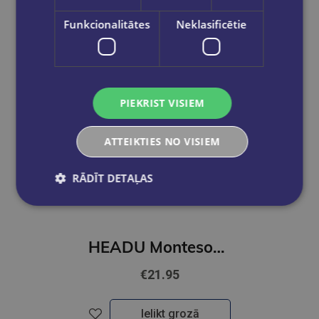
Funkcionalitātes
Neklasificētie
PIEKRIST VISIEM
ATTEIKTIES NO VISIEM
RĀDĪT DETAĻAS
HEADU Montesori pirmā puzle - Ferma
€21.95
Ielikt grozā