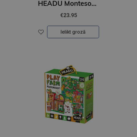
HEADU Montesori spēle Rotaļu pilsēta
€23.95
Ielikt grozā