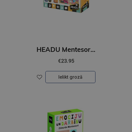
HEADU Mentesori spēle,Mana mazā māja
€23.95
Ielikt grozā