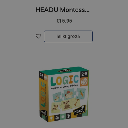
HEADU Montessori zibkartītes mazuļiem (latviešu val.)
€15.95
Ielikt grozā