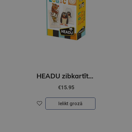
HEADU zibkartītes Bērnu loģika
€15.95
Ielikt grozā