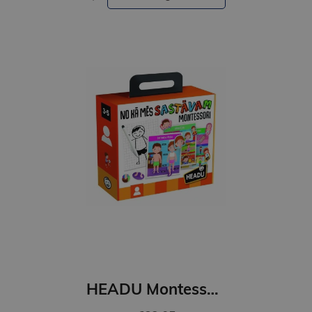
HEADU Montessori Mūsu ķermeņa uzbūve (latviešu val.)