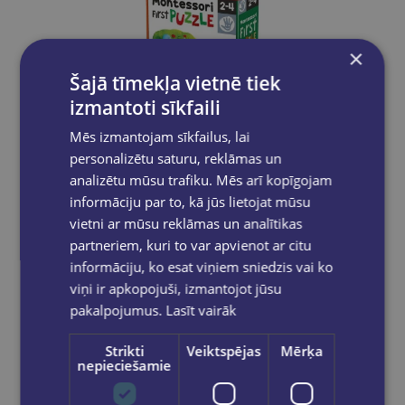
×
Šajā tīmekļa vietnē tiek
izmantoti sīkfaili
Mēs izmantojam sīkfailus, lai
personalizētu saturu, reklāmas un
analizētu mūsu trafiku. Mēs arī kopīgojam
informāciju par to, kā jūs lietojat mūsu
vietni ar mūsu reklāmas un analītikas
partneriem, kuri to var apvienot ar citu
HEADU Montesori pirmā puzle - Mežs
informāciju, ko esat viņiem sniedzis vai ko
€21.95
viņi ir apkopojuši, izmantojot jūsu
pakalpojumus.
Lasīt vairāk
Ielikt grozā
Strikti
Veiktspējas
Mērķa
nepieciešamie