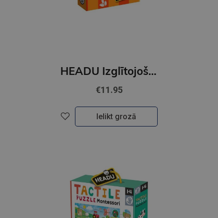
HEADU Izglītojoša spēle "no kurienes tas nāk
€11.95
Ielikt grozā