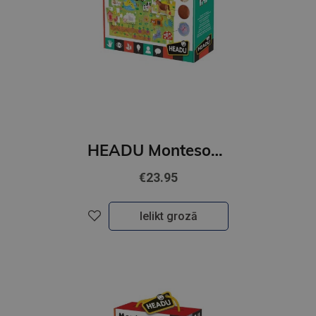
HEADU Montesori taktilā puzle
€23.95
Ielikt grozā