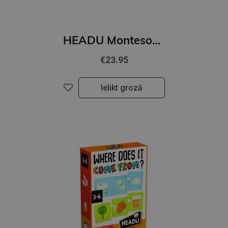
HEADU Montesori spēle"Ferma"
€23.95
Ielikt grozā