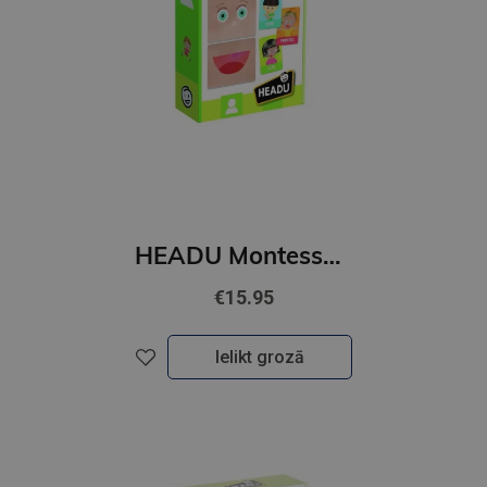
HEADU Montessori zibkartītes "Emocijas un darbības"
€15.95
Ielikt grozā