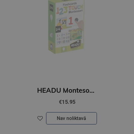
HEADU Montesori spēle Taktilās zibkārtis 123
€15.95
Nav noliktavā