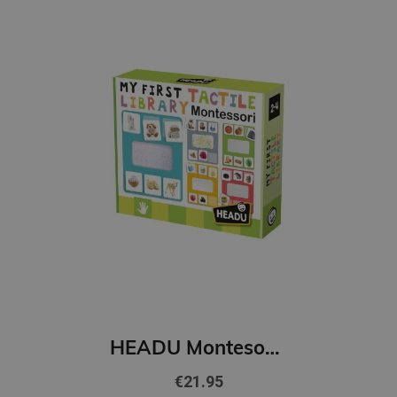
HEADU Montesori spēle Mana pirmā taktilā bibliotēka
€21.95