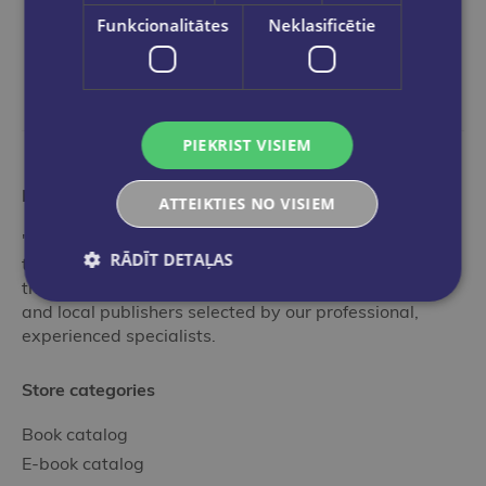
Funkcionalitātes
Neklasificētie
PIEKRIST VISIEM
More than a bookstore
ATTEIKTIES NO VISIEM
"Globuss" is an ideal stop in the world of books for
RĀDĪT DETAĻAS
those who want to get acquainted with the range of
the best and most popular editions of international
and local publishers selected by our professional,
experienced specialists.
Store categories
Book catalog
E-book catalog