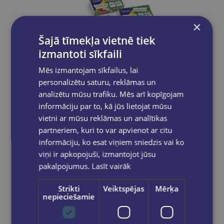
×
Šajā tīmekļa vietnē tiek
izmantoti sīkfaili
Mēs izmantojam sīkfailus, lai
personalizētu saturu, reklāmas un
analizētu mūsu trafiku. Mēs arī kopīgojam
informāciju par to, kā jūs lietojat mūsu
vietni ar mūsu reklāmas un analītikas
Skavas Nr.10 Forpus GNP
partneriem, kuri to var apvienot ar citu
informāciju, ko esat viņiem sniedzis vai ko
€0.25
viņi ir apkopojuši, izmantojot jūsu
pakalpojumus.
Lasīt vairāk
Add to cart
Strikti
Veiktspējas
Mērķa
nepieciešamie