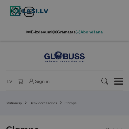
E-izdevumi
Grāmatas
Abonēšana
LV
Sign in
Stationery
Desk accessories
Clamps