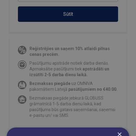
Sūtīt
Reģistrējies un saņem 10% atlaidi pilnas
cenas precēm.
Pasūtījumu apstrāde notiek darba dienās.
Apmaksātie pasūtījumi tiek
apstrādāti un
izsūtīti 2-5 darba dienu laikā.
Bezmaksas piegāde
uz OMNIVA
pakomātiem Latvijā
pasūtījumiem no €40.00.
Bezmaksas piegāde jebkurā GLOBUSS
grāmatnīcā 1-5 darba dienu laikā, kad
pasūtījums būs gatavs saņemšanai, saņemsi
e-pastu un/ vai SMS.
×