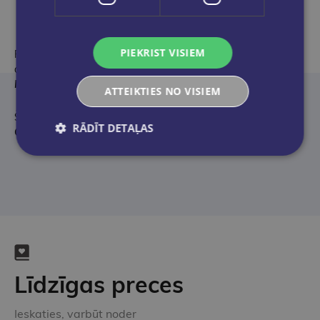
PIEKRIST VISIEM
Robertsa vienmēr ir pratusi radīt spēcīgus varoņus, kuriem
dzīvot līdzi. Bravo!
Kirkus
ATTEIKTIES NO VISIEM
Šai grāmatai noteikti jābūt uz tava nakstgaldiņa!
RĀDĪT DETAĻAS
Goodreads
Līdzīgas preces
Ieskaties, varbūt noder