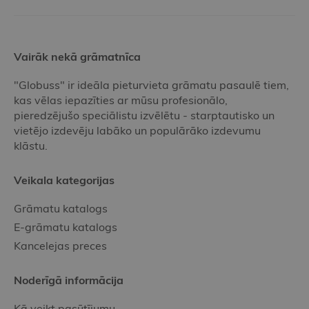
Vairāk nekā grāmatnīca
"Globuss" ir ideāla pieturvieta grāmatu pasaulē tiem,
kas vēlas iepazīties ar mūsu profesionālo,
pieredzējušo speciālistu izvēlētu - starptautisko un
vietējo izdevēju labāko un populārāko izdevumu
klāstu.
Veikala kategorijas
Grāmatu katalogs
E-grāmatu katalogs
Kancelejas preces
Noderīgā informācija
Kā veikt pasūtījumu