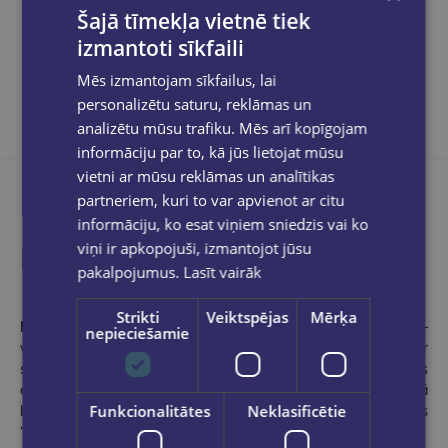
Šajā tīmekļa vietnē tiek
Dalies sociālajos tīklos:
izmantoti sīkfaili
Mēs izmantojam sīkfailus, lai
personalizētu saturu, reklāmas un
analizētu mūsu trafiku. Mēs arī kopīgojam
informāciju par to, kā jūs lietojat mūsu
vietni ar mūsu reklāmas un analītikas
partneriem, kuri to var apvienot ar citu
informāciju, ko esat viņiem sniedzis vai ko
Produkta apraksts
viņi ir apkopojuši, izmantojot jūsu
pakalpojumus.
Lasīt vairāk
Strikti
Veiktspējas
Mērķa
Nora Robertsa
tiek dēvēta par romantisko romānu karalieni –
nepieciešamie
viņa ir autore vairāk nekā 200 grāmatām, kas kļuvušas par
starptautiskiem bestselleriem un izdotas 500 miljonos
eksemplāru. Apgāds “Kontinents” saviem lasītājiem piedāvā
Funkcionalitātes
Neklasificētie
brīnišķīgu triloģiju, kurā ietilpst Noras Robertsas grāmatas
“Laimīgais vilnis”, “Cerību osta” un “Izmisīgā šantāža”.