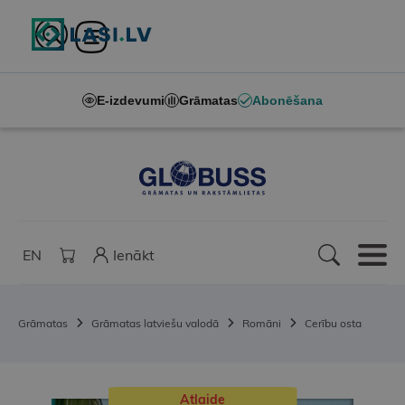
E-izdevumi
Grāmatas
Abonēšana
EN
Ienākt
Grāmatas
Grāmatas latviešu valodā
Romāni
Cerību osta
Atlaide