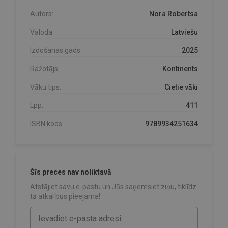
Autors:
Nora Robertsa
Valoda:
Latviešu
Izdošanas gads:
2025
Ražotājs:
Kontinents
Vāku tips:
Cietie vāki
Lpp.:
411
ISBN kods:
9789934251634
Šīs preces nav noliktavā
Atstājiet savu e-pastu un Jūs saņemsiet ziņu, tiklīdz
tā atkal būs pieejama!