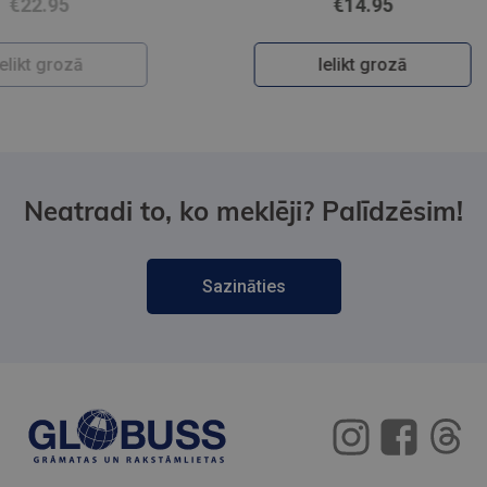
€14.95
Ielikt grozā
Neatradi to, ko meklēji? Palīdzēsim!
Sazināties