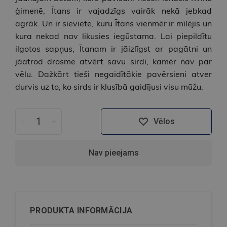
ģimenē, Ītans ir vajadzīgs vairāk nekā jebkad
agrāk. Un ir sieviete, kuru Ītans vienmēr ir mīlējis un
kura nekad nav likusies iegūstama. Lai piepildītu
ilgotos sapņus, Ītanam ir jāizlīgst ar pagātni un
jāatrod drosme atvērt savu sirdi, kamēr nav par
vēlu. Dažkārt tieši negaidītākie pavērsieni atver
durvis uz to, ko sirds ir klusībā gaidījusi visu mūžu.
-
+
Vēlos
Nav pieejams
PRODUKTA INFORMĀCIJA