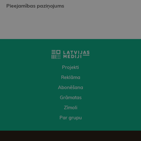
Pieejamības paziņojums
Projekti
Reklāma
Abonēšana
Grāmatas
Zīmoli
Par grupu