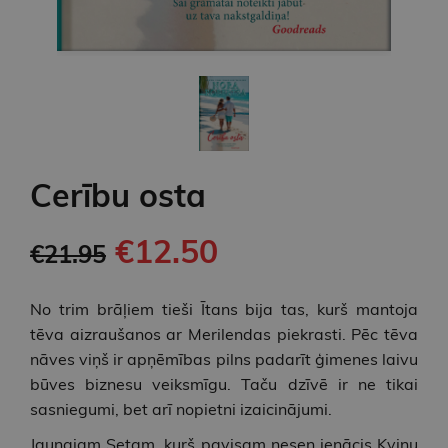
Cerību osta
€12.50
€21.95
No trim brāļiem tieši Ītans bija tas, kurš mantoja
tēva aizraušanos ar Merilendas piekrasti. Pēc tēva
nāves viņš ir apņēmības pilns padarīt ģimenes laivu
būves biznesu veiksmīgu. Taču dzīvē ir ne tikai
sasniegumi, bet arī nopietni izaicinājumi.
Jaunajam Setam, kurš pavisam nesen ienācis Kvinu