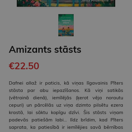
Amizants stāsts
€22.50
Dafnei allaž ir paticis, kā viņas līgavainis Pīters
stāsta par abu iepazīšanos. Kā viņi satikās
(vētrainā dienā), iemīlējās (ķerot vēja norautu
cepuri) un pārcēlās uz viņa dzimto pilsētu ezera
krastā, lai sāktu kopīgu dzīvi. Šis stāsts viņam
padevās patiešām labi… līdz brīdim, kad Pīters
saprata, ka patiesībā ir iemīlējies savā bērnības