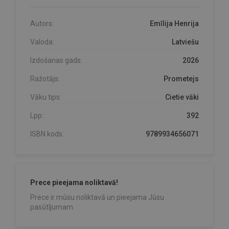
Autors:
Emīlija Henrija
Valoda:
Latviešu
Izdošanas gads:
2026
Ražotājs:
Prometejs
Vāku tips:
Cietie vāki
Lpp.:
392
ISBN kods:
9789934656071
Prece pieejama noliktavā!
Prece ir mūsu noliktavā un pieejama Jūsu
pasūtījumam.