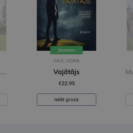
Jaunums
S
DACE JUDINA
Muižas mistērija. Vakara detektīvs
Vajātājs
€22.95
Ielikt grozā