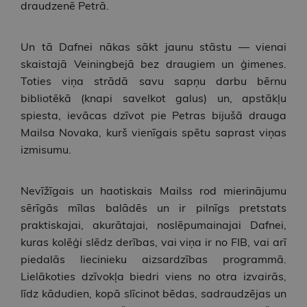
draudzenē Petrā.
Un tā Dafnei nākas sākt jaunu stāstu — vienai
skaistajā Veiningbejā bez draugiem un ģimenes.
Toties viņa strādā savu sapņu darbu bērnu
bibliotēkā (knapi savelkot galus) un, apstākļu
spiesta, ievācas dzīvot pie Petras bijušā drauga
Mailsa Novaka, kurš vienīgais spētu saprast viņas
izmisumu.
Nevīžīgais un haotiskais Mailss rod mierinājumu
sērīgās mīlas balādēs un ir pilnīgs pretstats
praktiskajai, akurātajai, noslēpumainajai Dafnei,
kuras kolēģi slēdz derības, vai viņa ir no FIB, vai arī
piedalās liecinieku aizsardzības programmā.
Lielākoties dzīvokļa biedri viens no otra izvairās,
līdz kādudien, kopā slīcinot bēdas, sadraudzējas un