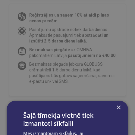
Reģistrējies un saņem 10% atlaidi pilnas
cenas precēm.
Pasūtījumu apstrāde notiek darba dienās.
Apmaksātie pasūtījumi tiek
apstrādāti un
izsūtīti 2-5 darba dienu laikā.
Bezmaksas piegāde
uz OMNIVA
pakomātiem Latvijā
pasūtījumiem no €40.00.
Bezmaksas piegāde jebkurā GLOBUSS
grāmatnīcā 1-5 darba dienu laikā, kad
pasūtījums būs gatavs saņemšanai, saņemsi
e-pastu un/ vai SMS.
×
Dalies sociālajos tīklos:
Šajā tīmekļa vietnē tiek
izmantoti sīkfaili
Mēs izmantojam sīkfailus, lai