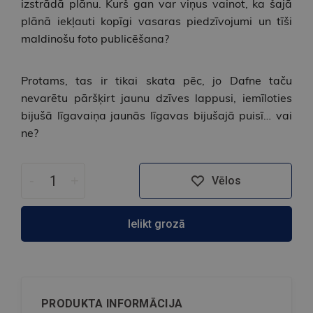
izstrādā plānu. Kurš gan var viņus vainot, ka šajā
plānā iekļauti kopīgi vasaras piedzīvojumi un tīši
maldinošu foto publicēšana?
Protams, tas ir tikai skata pēc, jo Dafne taču
nevarētu pāršķirt jaunu dzīves lappusi, iemīloties
bijušā līgavaiņa jaunās līgavas bijušajā puisī… vai
ne?
-
+
Vēlos
Ielikt grozā
PRODUKTA INFORMĀCIJA