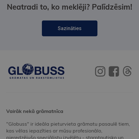
Neatradi to, ko meklēji? Palīdzēsim!
Sazināties
Vairāk nekā grāmatnīca
"Globuss" ir ideāla pieturvieta grāmatu pasaulē tiem,
kas vēlas iepazīties ar mūsu profesionālo,
pieredzējušo speciālistu izvēlētu - starptautisko un