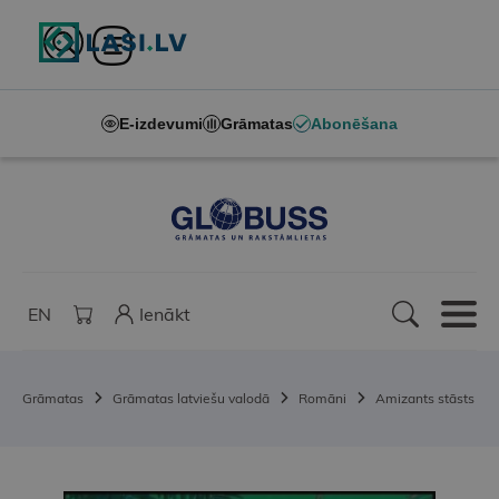
E-izdevumi
Grāmatas
Abonēšana
EN
Ienākt
Grāmatas
Grāmatas latviešu valodā
Romāni
Amizants stāsts