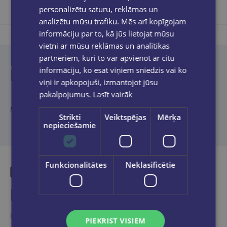
personalizētu saturu, reklāmas un
analizētu mūsu trafiku. Mēs arī kopīgojam
informāciju par to, kā jūs lietojat mūsu
vietni ar mūsu reklāmas un analītikas
partneriem, kuri to var apvienot ar citu
Produkta apraksts
informāciju, ko esat viņiem sniedzis vai ko
viņi ir apkopojuši, izmantojot jūsu
pakalpojumus.
Lasīt vairāk
No angļu valodas tulkojusi Santa Andersone
Strikti
Veiktspējas
Mērķa
nepieciešamie
Funkcionalitātes
Neklasificētie
Līdzīgas preces
Ieskaties, varbūt noder
PIEKRIST VISIEM