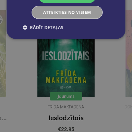
ATTEIKTIES NO VISIEM
RĀDĪT DETAĻAS
Jaunums
FRĪDA MAKFADENA
DON
Zīda neceļi. Vakara romāns
Ieslodzītais
€22.95